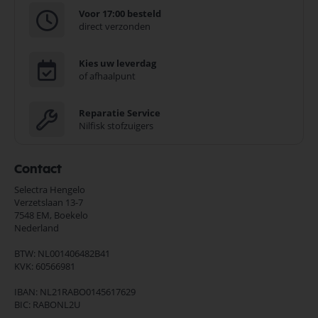
Voor 17:00 besteld
direct verzonden
Kies uw leverdag
of afhaalpunt
Reparatie Service
Nilfisk stofzuigers
Contact
Selectra Hengelo
Verzetslaan 13-7
7548 EM,
Boekelo
Nederland
BTW: NL001406482B41
KVK: 60566981
IBAN: NL21RABO0145617629
BIC: RABONL2U