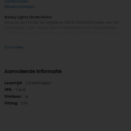
Lichtbronnen
Miniatuurlampen
Bailey Lights Onderdelen
Koop nu de e10 24v 5w kegellamp 10x28 102839300 bailey van het
merk Bailey Lights. Bailey Lights Onderdelen biedt hoogwaardige
oplossingen voor diverse toepassingen. Bij Selectra Hengelo vindt u
een uitgebreid assortiment, scherpe prijzen, en snelle levering. Ontdek
de kwaliteit en betrouwbaarheid van Bailey Lights Onderdelen
Toon meer
vandaag nog en bestel eenvoudig online.
Bekijk meer Bailey Lights Onderdelen
Aanvullende informatie
Meer
2-5 werkdagen
informatie
1 stuk
Ja
E10