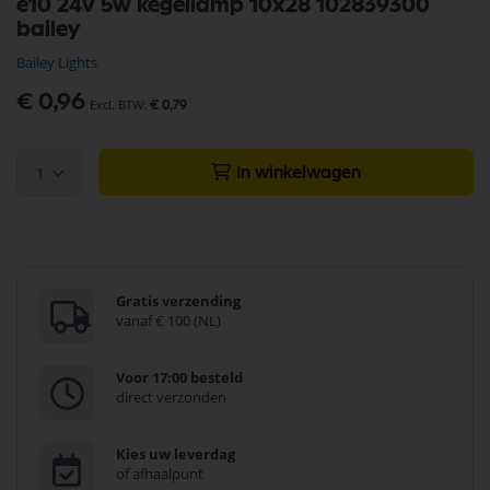
e10 24v 5w kegellamp 10x28 102839300
naar
bailey
het
begin
Bailey Lights
van
de
€ 0,96
€ 0,79
afbeeldingen-
gallerij
1
In winkelwagen
Gratis verzending
vanaf € 100 (NL)
Voor 17:00 besteld
direct verzonden
Kies uw leverdag
of afhaalpunt