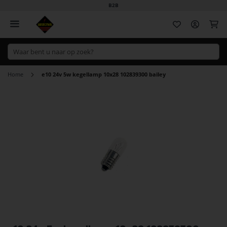
B2B
Wi
Home
e10 24v 5w kegellamp 10x28 102839300 bailey
Ga
naar
het
einde
van
de
afbeeldingen-
gallerij
Ga