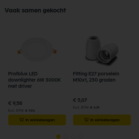
Vaak samen gekocht
Profolux LED
Fitting E27 porselein
downlighter 6W 3000K
M10x1, 230 graden
met driver
€ 5,07
€ 9,58
€ 4,19
€ 7,92
In winkelwagen
In winkelwagen