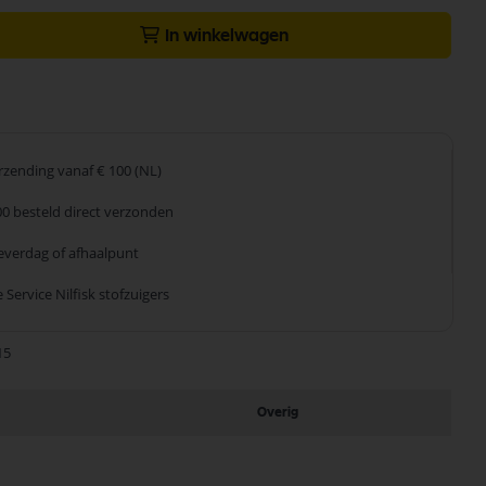
In winkelwagen
erzending
vanaf € 100 (NL)
00 besteld
direct verzonden
leverdag
of afhaalpunt
 Service
Nilfisk stofzuigers
15
Overig