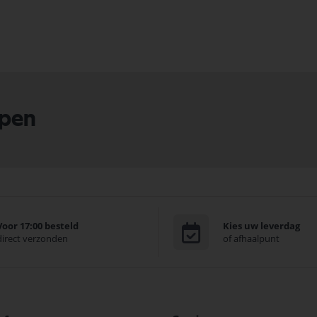
lpen
Voor 17:00 besteld
Kies uw leverdag
direct verzonden
of afhaalpunt