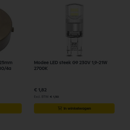
5x25mm
Modee LED steek G9 230V 1,9-21W
D
80/4a
2700K
R
2
€ 1,82
€
€ 1,50
In winkelwagen