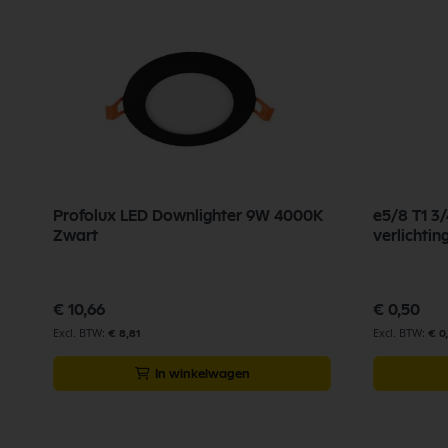
Profolux LED Downlighter 9W 4000K
e5/8 T1 3
Zwart
verlichtin
€ 10,66
€ 0,50
€ 8,81
€ 0
In winkelwagen