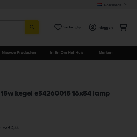
Nederlands
Zoeken
Win
Verlanglijst
Inloggen
Nieuwe Producten
In En Om Het Huis
Merken
 15w kegel e54260015 16x54 lamp
€ 2,44