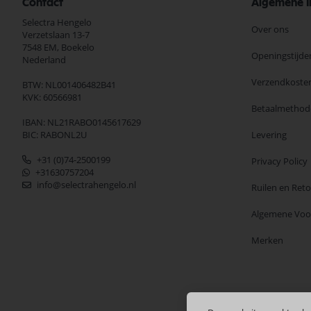
Contact
Algemene I
Selectra Hengelo
Over ons
Verzetslaan 13-7
7548 EM,
Boekelo
Openingstijde
Nederland
Verzendkoste
BTW: NL001406482B41
KVK: 60566981
Betaalmethod
IBAN: NL21RABO0145617629
BIC: RABONL2U
Levering
+31 (0)74-2500199
Privacy Policy
+31630757204
info@selectrahengelo.nl
Ruilen en Ret
Algemene Vo
Merken