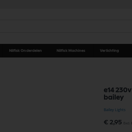
Nilfisk Onderdelen
Nilfisk Machines
Verlichting
e14 230v
bailey
Bailey Lights
€ 2,95