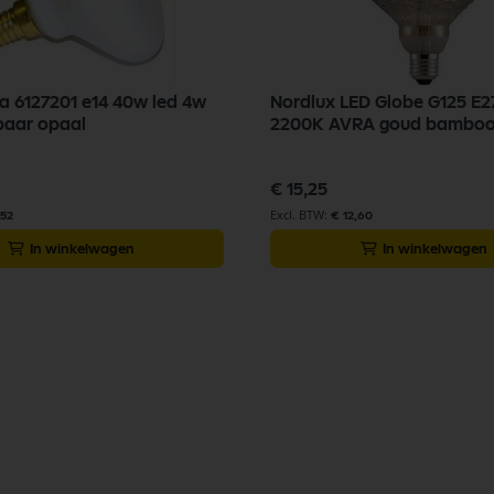
ea 6127201 e14 40w led 4w
Nordlux LED Globe G125 E2
baar opaal
2200K AVRA goud bambo
€ 15,25
,52
€ 12,60
In winkelwagen
In winkelwagen