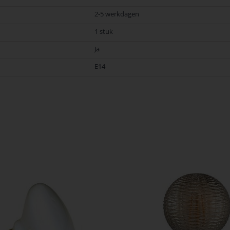
2-5 werkdagen
1 stuk
Ja
E14