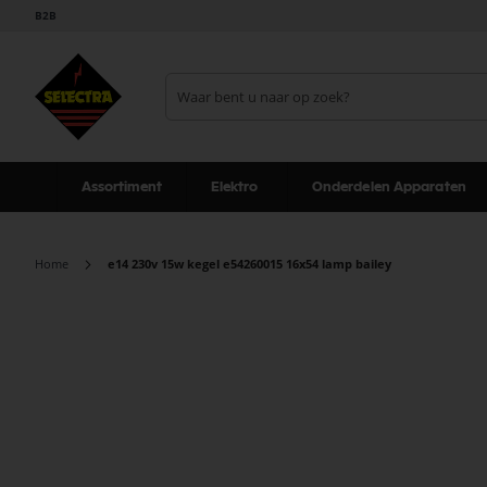
B2B
Assortiment
Elektro
Onderdelen Apparaten
Home
e14 230v 15w kegel e54260015 16x54 lamp bailey
Ga
naar
het
einde
van
de
afbeeldingen-
gallerij