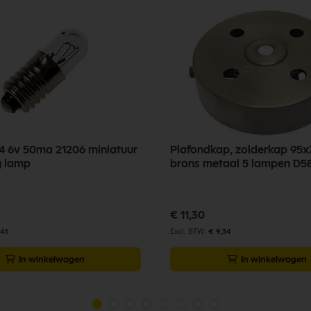
/4 6v 50ma 21206 miniatuur
Plafondkap, zolderkap 9
g lamp
brons metaal 5 lampen D5
€ 11,30
,41
€ 9,34
In winkelwagen
In winkelwagen