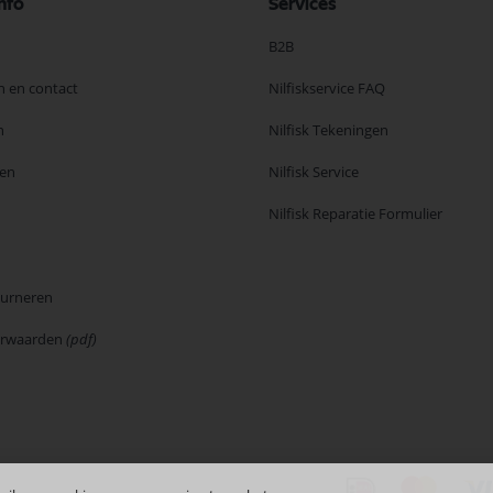
nfo
Services
B2B
n en contact
Nilfiskservice FAQ
n
Nilfisk Tekeningen
en
Nilfisk Service
Nilfisk Reparatie Formulier
ourneren
orwaarden
(pdf)