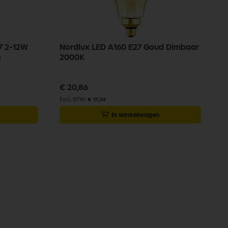
7 2-12W
Nordlux LED A160 E27 Goud Dimbaar
o
2000K
€ 20,86
€ 17,24
In winkelwagen