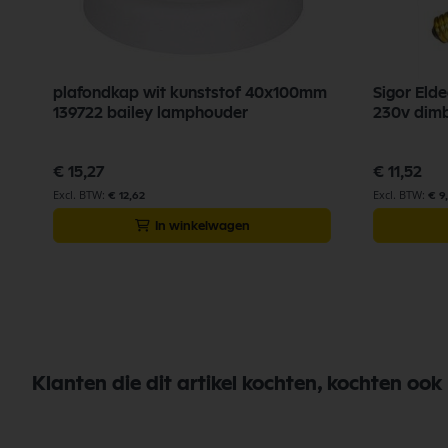
plafondkap wit kunststof 40x100mm
Sigor Eld
139722 bailey lamphouder
230v dim
€ 15,27
€ 11,52
€ 12,62
€ 9
In winkelwagen
Klanten die dit artikel kochten, kochten ook