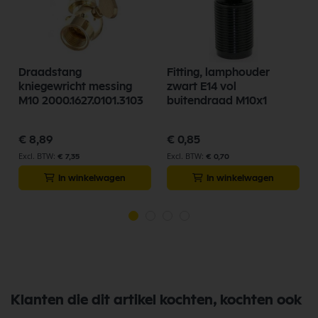
d
Draadstang
Fitting, lamphouder
kniegewricht messing
zwart E14 vol
M10 2000.1627.0101.3103
buitendraad M10x1
€ 8,89
€ 0,85
€ 7,35
€ 0,70
In winkelwagen
In winkelwagen
Klanten die dit artikel kochten, kochten ook