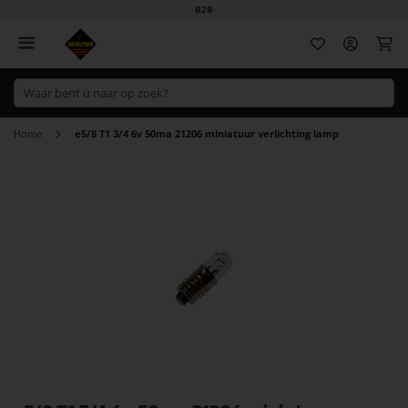
B2B
Wi
Home
e5/8 T1 3/4 6v 50ma 21206 miniatuur verlichting lamp
Ga
naar
het
einde
van
de
afbeeldingen-
gallerij
Ga