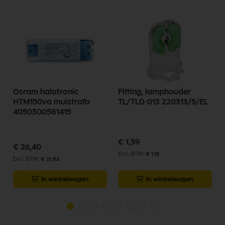
Osram halotronic
Fitting, lamphouder
HTM150va muistrafo
TL/TLD G13 220313/5/EL
4050300581415
€ 1,39
€ 26,40
€ 1,15
€ 21,82
In winkelwagen
In winkelwagen