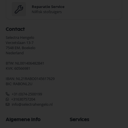
Reparatie Service
Nilfisk stofzuigers
Contact
Selectra Hengelo
Verzetslaan 13-7
7548 EM,
Boekelo
Nederland
BTW: NL001406482B41
KVK: 60566981
IBAN: NL21RABO0145617629
BIC: RABONL2U
+31 (0)74-2500199
+31630757204
info@selectrahengelo.nl
Algemene Info
Services