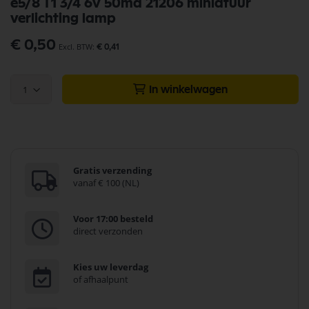
e5/8 T1 3/4 6v 50ma 21206 miniatuur
naar
verlichting lamp
het
begin
€ 0,50
van
€ 0,41
de
afbeeldingen-
gallerij
1
In winkelwagen
Gratis verzending
vanaf € 100 (NL)
Voor 17:00 besteld
direct verzonden
Kies uw leverdag
of afhaalpunt