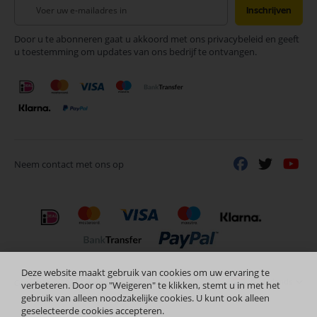
Abonneer
Inschrijven
u
op
Door u te abonneren gaat u akkoord met ons privacybeleid en geeft
onze
u toestemming om updates van ons bedrijf te ontvangen.
nieuwsbrief
Neem contact met ons op
Deze website maakt gebruik van cookies om uw ervaring te
Nederlands
Copyright © 2024 Selectra Hengelo
verbeteren. Door op "Weigeren" te klikken, stemt u in met het
gebruik van alleen noodzakelijke cookies. U kunt ook alleen
geselecteerde cookies accepteren.