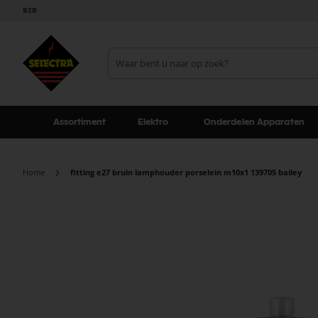
B2B
Assortiment
Elektro
Onderdelen Apparaten
Home
fitting e27 bruin lamphouder porselein m10x1 139705 bailey
Ga
naar
het
einde
van
de
afbeeldingen-
gallerij