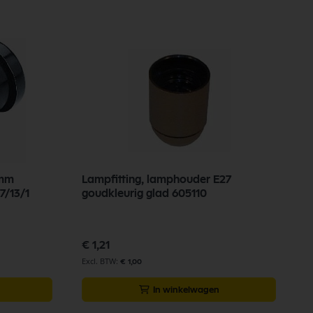
3mm
Lampfitting, lamphouder E27
L
7/13/1
goudkleurig glad 605110
6
€ 1,21
€
€ 1,00
In winkelwagen