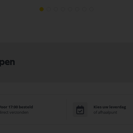
lpen
Voor 17:00 besteld
Kies uw leverdag
direct verzonden
of afhaalpunt