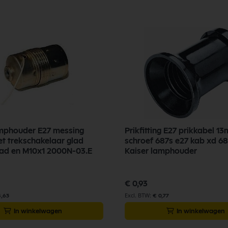
lamphouder E27 messing
Prikfitting E27 prikkabel 1
t trekschakelaar glad
schroef 687s e27 kab xd 68
ad en M10x1 2000N-03.E
Kaiser lamphouder
€ 0,93
4,63
€ 0,77
In winkelwagen
In winkelwagen