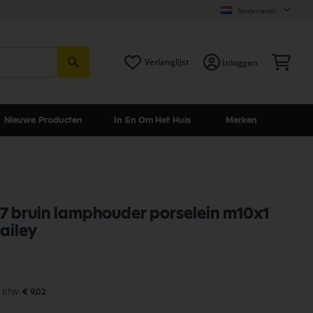
Nederlands
Zoeken
Win
Verlanglijst
Inloggen
Nieuwe Producten
In En Om Het Huis
Merken
e27 bruin lamphouder porselein m10x1
ailey
€ 9,02