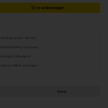
In winkelwagen
erzending
vanaf € 100 (NL)
00 besteld
direct verzonden
leverdag
of afhaalpunt
 Service
Nilfisk stofzuigers
Overig