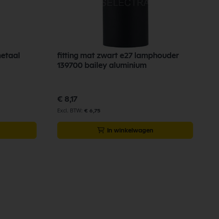
metaal
fitting mat zwart e27 lamphouder
139700 bailey aluminium
€ 8,17
€ 6,75
In winkelwagen