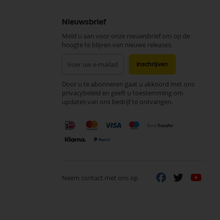
Nieuwsbrief
Meld u aan voor onze nieuwsbrief om op de
hoogte te blijven van nieuwe releases.
Abonneer
Inschrijven
u
op
Door u te abonneren gaat u akkoord met ons
onze
privacybeleid en geeft u toestemming om
nieuwsbrief
updates van ons bedrijf te ontvangen.
Neem contact met ons op