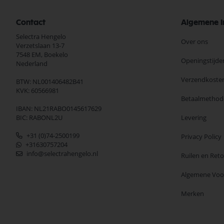
Contact
Algemene I
Selectra Hengelo
Over ons
Verzetslaan 13-7
7548 EM,
Boekelo
Openingstijde
Nederland
Verzendkoste
BTW: NL001406482B41
KVK: 60566981
Betaalmethod
IBAN: NL21RABO0145617629
BIC: RABONL2U
Levering
+31 (0)74-2500199
Privacy Policy
+31630757204
info@selectrahengelo.nl
Ruilen en Ret
Algemene Vo
Merken