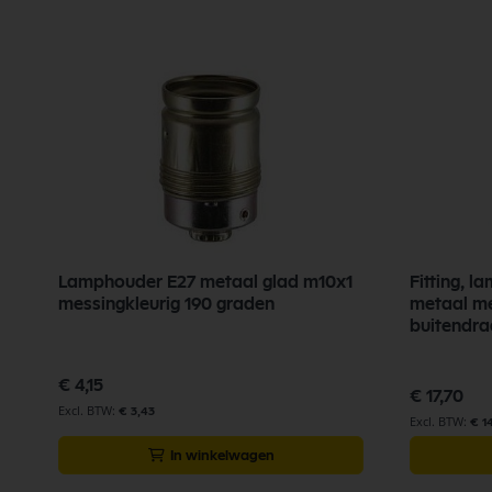
Lamphouder E27 metaal glad m10x1
Fitting, 
messingkleurig 190 graden
metaal me
buitendra
€ 4,15
€ 17,70
€ 3,43
€ 1
In winkelwagen