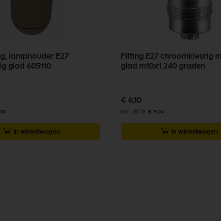
ng, lamphouder E27
Fitting E27 chroomkleurig 
ig glad 605110
glad m10x1 240 graden
€ 6,10
,00
€ 5,04
In winkelwagen
In winkelwagen