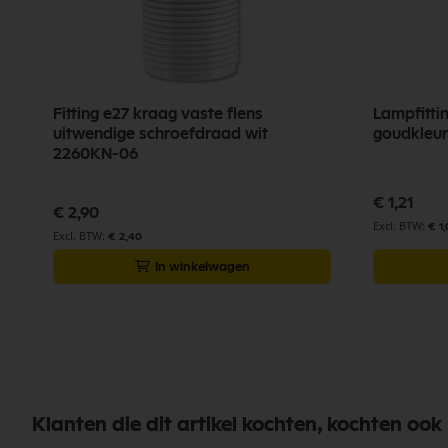
Fitting e27 kraag vaste flens
Lampfitti
uitwendige schroefdraad wit
goudkleur
2260KN-06
€ 1,21
€ 2,90
€ 1
€ 2,40
In winkelwagen
Klanten die dit artikel kochten, kochten ook