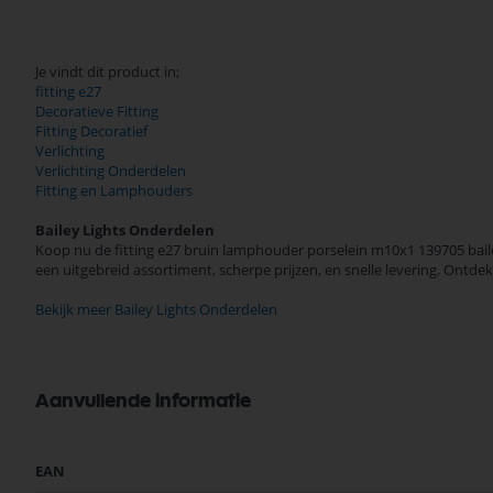
Je vindt dit product in;
fitting e27
Decoratieve Fitting
Fitting Decoratief
Verlichting
Verlichting Onderdelen
Fitting en Lamphouders
Bailey Lights Onderdelen
Koop nu de fitting e27 bruin lamphouder porselein m10x1 139705 baile
een uitgebreid assortiment, scherpe prijzen, en snelle levering. Ontd
Bekijk meer Bailey Lights Onderdelen
Aanvullende informatie
Meer
EAN
informatie