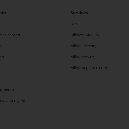
nfo
Services
B2B
n en contact
Nilfiskservice FAQ
n
Nilfisk Tekeningen
en
Nilfisk Service
Nilfisk Reparatie Formulier
ourneren
orwaarden
(pdf)