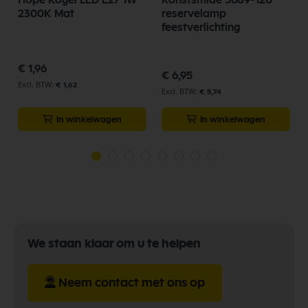
2300K Mat
reservelamp
feestverlichting
€ 1,96
€ 6,95
€ 1,62
€ 5,74
In winkelwagen
In winkelwagen
We staan klaar om u te helpen
Neem contact met ons op