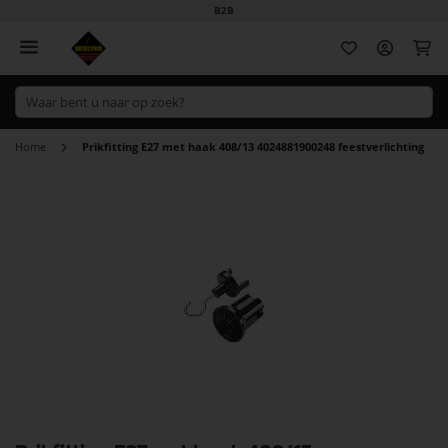
B2B
Wi
Home
Prikfitting E27 met haak 408/13 4024881900248 feestverlichting
Ga
naar
het
einde
van
de
afbeeldingen-
gallerij
Ga