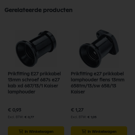
Gerelateerde producten
Prikfitting E27 prikkabel
Prikfitting e27 prikkabel
13mm schroef 687s e27
lamphouder flens 13mm
kab xd 687/13/1 Kaiser
658tm/13/sw 658/13
lamphouder
Kaiser
€ 0,93
€ 1,27
€ 0,77
€ 1,05
In Winkelwagen
In Winkelwagen