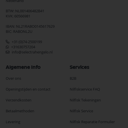
Nederland
BTW: NL001406482B41
KVK: 60566981
IBAN: NL21RABO0145617629
BIC: RABONL2U
+31 (0)74-2500199
+31630757204
info@selectrahengelo.nl
Algemene Info
Services
Over ons
B2B
Openingstijden en contact
Nilfiskservice FAQ
Verzendkosten
Nilfisk Tekeningen
Betaalmethoden
Nilfisk Service
Levering
Nilfisk Reparatie Formulier