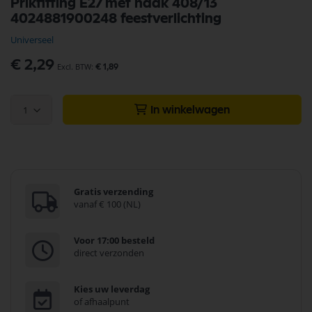
Prikfitting E27 met haak 408/13
naar
4024881900248 feestverlichting
het
begin
Universeel
van
de
€ 2,29
€ 1,89
afbeeldingen-
gallerij
1
In winkelwagen
Gratis verzending
vanaf € 100 (NL)
Voor 17:00 besteld
direct verzonden
Kies uw leverdag
of afhaalpunt