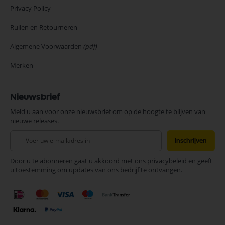
Privacy Policy
Ruilen en Retourneren
Algemene Voorwaarden
(pdf)
Merken
Nieuwsbrief
Meld u aan voor onze nieuwsbrief om op de hoogte te blijven van
nieuwe releases.
Abonneer
Inschrijven
u
op
Door u te abonneren gaat u akkoord met ons privacybeleid en geeft
onze
u toestemming om updates van ons bedrijf te ontvangen.
nieuwsbrief