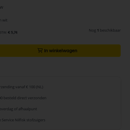
2W
m wit
Nog
1
beschikbaar
€ 5,74
In winkelwagen
erzending
vanaf € 100 (NL)
00 besteld
direct verzonden
leverdag
of afhaalpunt
 Service
Nilfisk stofzuigers