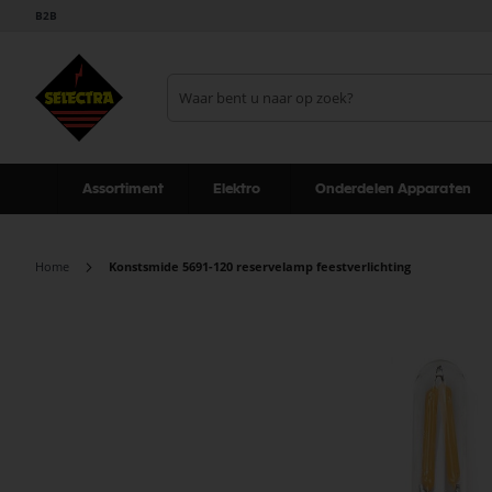
B2B
Assortiment
Elektro
Onderdelen Apparaten
Home
Konstsmide 5691-120 reservelamp feestverlichting
Ga
naar
het
einde
van
de
afbeeldingen-
gallerij