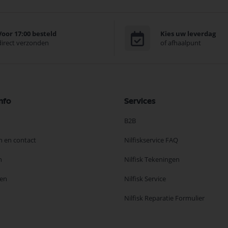
Voor 17:00 besteld
Kies uw leverdag
direct verzonden
of afhaalpunt
nfo
Services
B2B
n en contact
Nilfiskservice FAQ
n
Nilfisk Tekeningen
en
Nilfisk Service
Nilfisk Reparatie Formulier