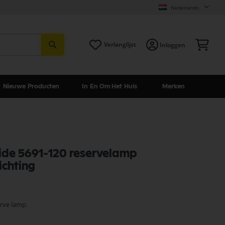
Nederlands
Zoeken
Win
Verlanglijst
Inloggen
Nieuwe Producten
In En Om Het Huis
Merken
de 5691-120 reservelamp
ichting
erve lamp.