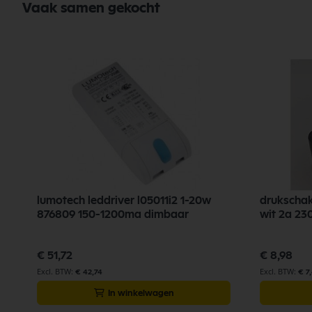
Vaak samen gekocht
lumotech leddriver l05011i2 1-20w
drukschak
876809 150-1200ma dimbaar
wit 2a 23
€ 51,72
€ 8,98
€ 42,74
€ 7
In winkelwagen