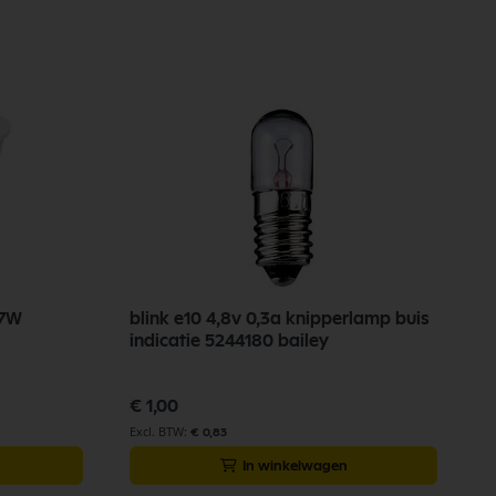
.7W
blink e10 4,8v 0,3a knipperlamp buis
indicatie 5244180 bailey
€ 1,00
€ 0,83
In winkelwagen