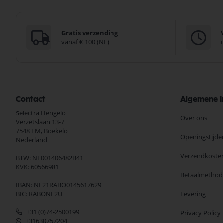
Gratis verzending
vanaf € 100 (NL)
Contact
Algemene I
Selectra Hengelo
Over ons
Verzetslaan 13-7
7548 EM,
Boekelo
Openingstijde
Nederland
Verzendkoste
BTW: NL001406482B41
KVK: 60566981
Betaalmethod
IBAN: NL21RABO0145617629
BIC: RABONL2U
Levering
+31 (0)74-2500199
Privacy Policy
+31630757204