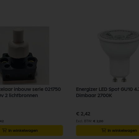
elaar inbouw serie 021750
Energizer LED Spot GU10 4
0v 2 lichtbronnen
Dimbaar 2700K
€ 2,42
,42
€ 2,00
In winkelwagen
In winkelwagen