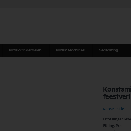
Nilfisk Onderdelen
Nilfisk Machines
Verlichting
Konstsmi
feestverl
KonstSmide
Lichtslinger res
Fitting: Push in