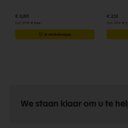
€ 0,80
€ 2,12
€ 0,66
€ 1,
In winkelwagen
We staan klaar om u te he