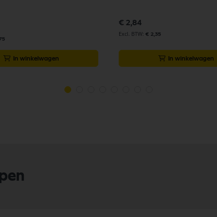
€ 2,84
€ 2,35
75
In winkelwagen
In winkelwagen
lpen