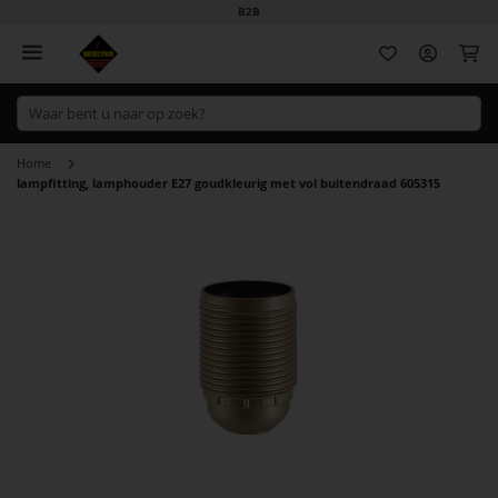
B2B
Wi
Home
lampfitting, lamphouder E27 goudkleurig met vol buitendraad 605315
Ga
naar
het
einde
van
de
afbeeldingen-
gallerij