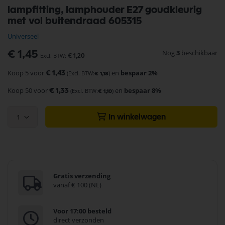
Ga
lampfitting, lamphouder E27 goudkleurig
naar
met vol buitendraad 605315
het
begin
Universeel
van
de
Nog
3
beschikbaar
€ 1,45
€ 1,20
afbeeldingen-
gallerij
Koop 5 voor
en
bespaar
2
%
€ 1,43
€ 1,18
Koop 50 voor
en
bespaar
8
%
€ 1,33
€ 1,10
1
In winkelwagen
Gratis verzending
vanaf € 100 (NL)
Voor 17:00 besteld
direct verzonden