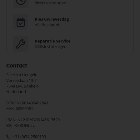
direct verzonden
Kies uw leverdag
of afhaalpunt
Reparatie Service
Nilfisk stofzuigers
Contact
Selectra Hengelo
Verzetslaan 13-7
7548 EM,
Boekelo
Nederland
BTW: NL001406482B41
KVK: 60566981
IBAN: NL21RABO0145617629
BIC: RABONL2U
+31 (0)74-2500199