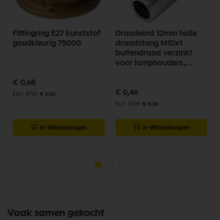
Fittingring E27 kunststof
Draadeind 12mm holle
goudkleurig 75000
draadstang M10x1
buitendraad verzinkt
voor lamphouders,
lampfittingen
€ 0,68
€ 0,46
€ 0,56
€ 0,38
In Winkelwagen
In Winkelwagen
Vaak samen gekocht