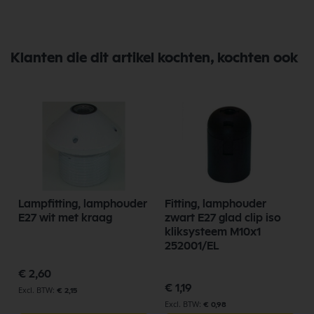
Klanten die dit artikel kochten, kochten ook
Lampfitting, lamphouder
Fitting, lamphouder
E27 wit met kraag
zwart E27 glad clip iso
kliksysteem M10x1
252001/EL
€ 2,60
€ 1,19
€ 2,15
€ 0,98