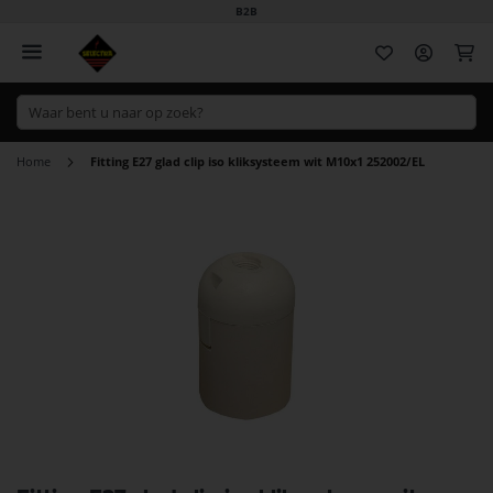
B2B
Wi
Home
Fitting E27 glad clip iso kliksysteem wit M10x1 252002/EL
Ga
naar
het
einde
van
de
afbeeldingen-
gallerij
Ga