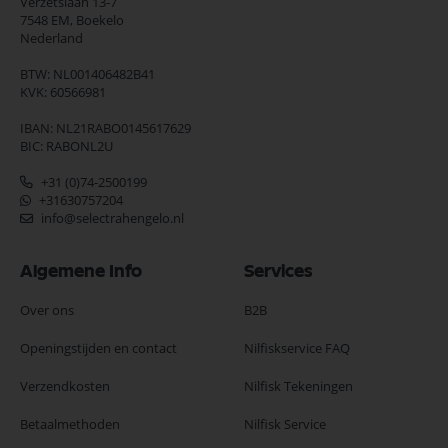
Verzetslaan 13-7
7548 EM,
Boekelo
Nederland
BTW: NL001406482B41
KVK: 60566981
IBAN: NL21RABO0145617629
BIC: RABONL2U
+31 (0)74-2500199
+31630757204
info@selectrahengelo.nl
Algemene Info
Services
Over ons
B2B
Openingstijden en contact
Nilfiskservice FAQ
Verzendkosten
Nilfisk Tekeningen
Betaalmethoden
Nilfisk Service