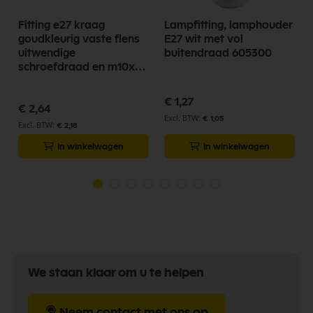
Fitting e27 kraag
Lampfitting, lamphouder
goudkleurig vaste flens
E27 wit met vol
uitwendige
buitendraad 605300
schroefdraad en m10x1
exclusief ringen 605410
€ 1,27
€ 2,64
€ 1,05
€ 2,18
In winkelwagen
In winkelwagen
We staan klaar om u te helpen
Neem contact met ons op