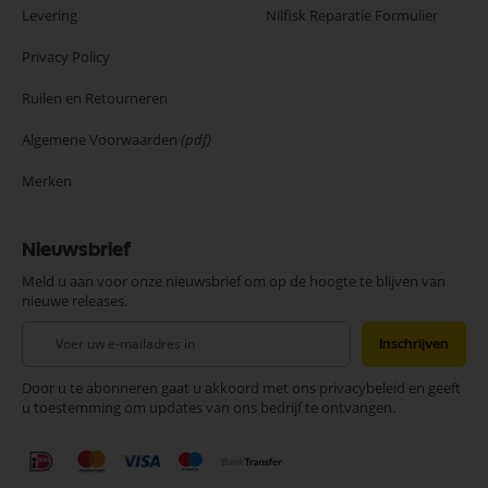
Levering
Nilfisk Reparatie Formulier
Privacy Policy
Ruilen en Retourneren
Algemene Voorwaarden
(pdf)
Merken
Nieuwsbrief
Meld u aan voor onze nieuwsbrief om op de hoogte te blijven van
nieuwe releases.
Abonneer
Inschrijven
u
op
Door u te abonneren gaat u akkoord met ons privacybeleid en geeft
onze
u toestemming om updates van ons bedrijf te ontvangen.
nieuwsbrief