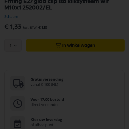
Fitting E27 glad clip iso kliksysteem wit
naar
M10x1 252002/EL
het
begin
Schaum
van
de
€ 1,33
€ 1,10
afbeeldingen-
gallerij
1
In winkelwagen
Gratis verzending
vanaf € 100 (NL)
Voor 17:00 besteld
direct verzonden
Kies uw leverdag
of afhaalpunt