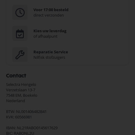
Voor 17:00 besteld
direct verzonden
Kies uw leverdag
of afhaalpunt
Reparatie Service
Nilfisk stofzuigers
Contact
Selectra Hengelo
Verzetslaan 13-7
7548 EM,
Boekelo
Nederland
BTW: NL001406482B41
KVK: 60566981
IBAN: NL21RABO0145617629
BIC: RABONL2U