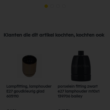
Klanten die dit artikel kochten, kochten ook
r
Lampfitting, lamphouder
porselein fitting zwart
E27 goudkleurig glad
e27 lamphouder m10x1
605110
139706 bailey