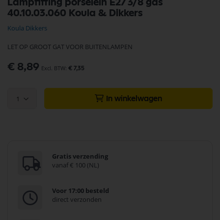
Lampfitting porselein E27 3/8 gas
naar
40.10.03.060 Koula & Dikkers
het
begin
Koula Dikkers
van
de
LET OP GROOT GAT VOOR BUITENLAMPEN
afbeeldingen-
gallerij
€ 8,89
€ 7,35
1
In winkelwagen
Gratis verzending
vanaf € 100 (NL)
Voor 17:00 besteld
direct verzonden