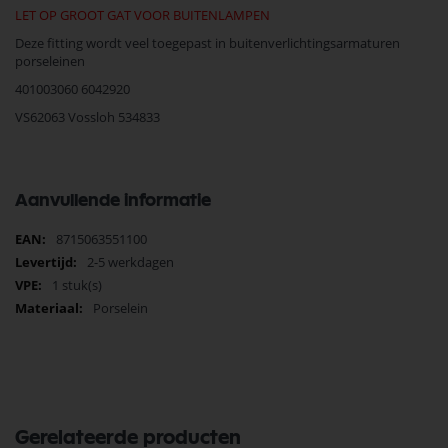
LET OP GROOT GAT VOOR BUITENLAMPEN
Deze fitting wordt veel toegepast in buitenverlichtingsarmaturen
porseleinen
401003060 6042920
VS62063 Vossloh 534833
Aanvullende informatie
Meer
8715063551100
informatie
2-5 werkdagen
1 stuk(s)
Porselein
Gerelateerde producten