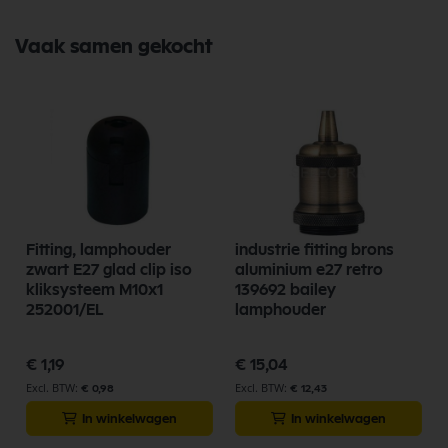
Vaak samen gekocht
Fitting, lamphouder
industrie fitting brons
zwart E27 glad clip iso
aluminium e27 retro
kliksysteem M10x1
139692 bailey
252001/EL
lamphouder
€ 1,19
€ 15,04
€ 0,98
€ 12,43
In winkelwagen
In winkelwagen