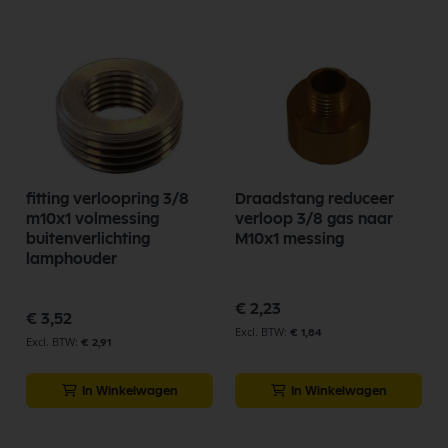
fitting verloopring 3/8
Draadstang reduceer
m10x1 volmessing
verloop 3/8 gas naar
buitenverlichting
M10x1 messing
lamphouder
€ 2,23
€ 3,52
€ 1,84
€ 2,91
In Winkelwagen
In Winkelwagen