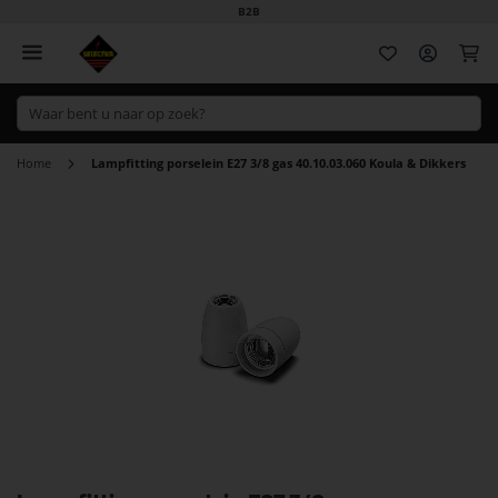
B2B
Wi
Home
Lampfitting porselein E27 3/8 gas 40.10.03.060 Koula & Dikkers
Ga
naar
het
einde
van
de
afbeeldingen-
gallerij
Ga