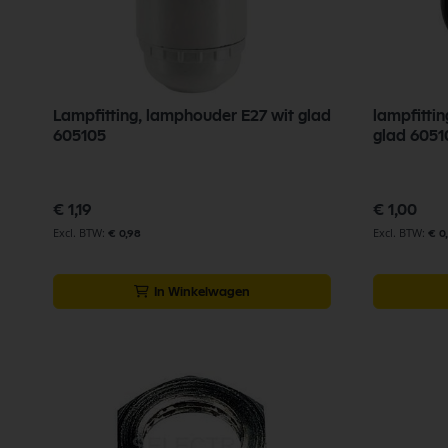
Lampfitting, lamphouder E27 wit glad
lampfitti
605105
glad 6051
€ 1,19
€ 1,00
€ 0,98
€ 0
In Winkelwagen