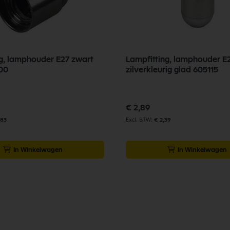
ng, lamphouder E27 zwart
Lampfitting, lamphouder E
00
zilverkleurig glad 605115
€ 2,89
,83
€ 2,39
In Winkelwagen
In Winkelwagen