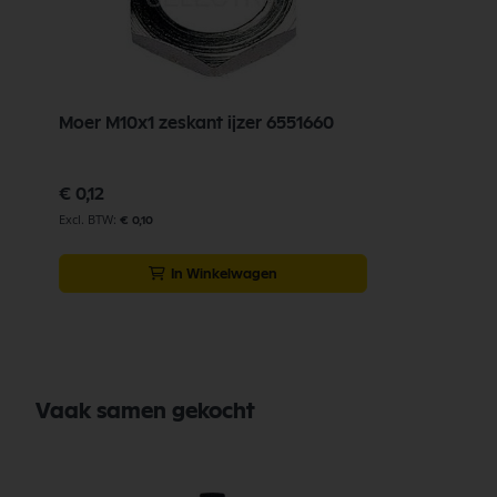
Moer M10x1 zeskant ijzer 6551660
€ 0,12
€ 0,10
In Winkelwagen
Vaak samen gekocht