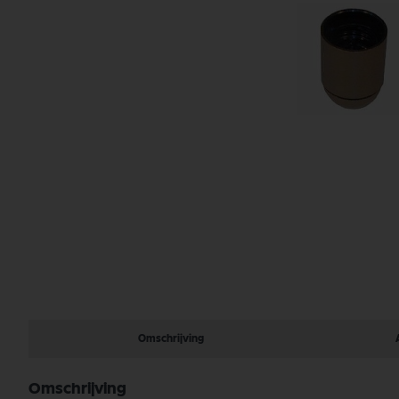
Ga
naar
het
begin
van
Omschrijving
de
afbeeldingen-
gallerij
Omschrijving