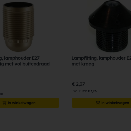
ng, lamphouder E27
Lampfitting, lamphouder E
ig met vol buitendraad
met kraag
€ 2,37
€ 1,96
,20
In winkelwagen
In winkelwagen