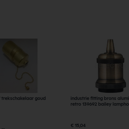
Fitting E27 trekschakelaar goud
industrie fitting brons alu
retro 139692 bailey lamph
€ 15,04