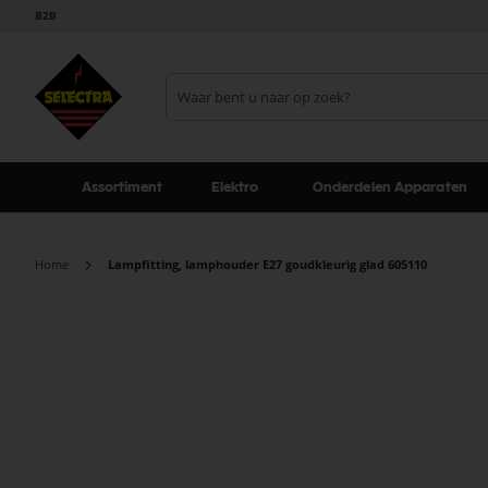
B2B
Assortiment
Elektro
Onderdelen Apparaten
Home
Lampfitting, lamphouder E27 goudkleurig glad 605110
Ga
naar
het
einde
van
de
afbeeldingen-
gallerij