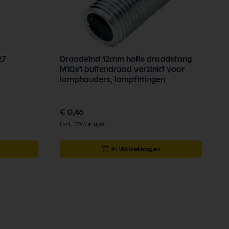
27
Draadeind 12mm holle draadstang
M10x1 buitendraad verzinkt voor
lamphouders, lampfittingen
€ 0,46
€ 0,38
In Winkelwagen