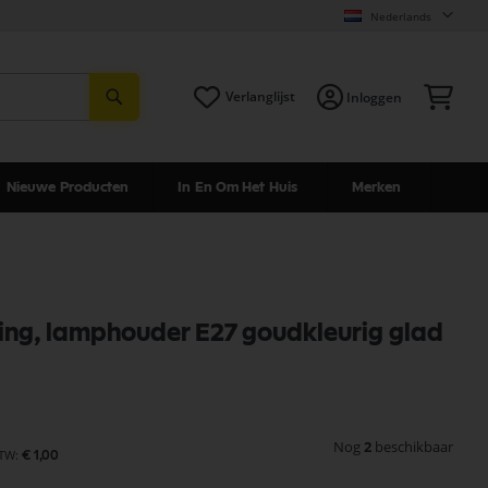
Nederlands
Zoeken
Win
Verlanglijst
Inloggen
Nieuwe Producten
In En Om Het Huis
Merken
ing, lamphouder E27 goudkleurig glad
Nog
2
beschikbaar
€ 1,00