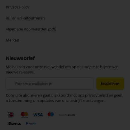
Privacy Policy
Ruilen en Retourneren
Algemene Voorwaarden
(pdf)
Merken
Nieuwsbrief
Meld u aan voor onze nieuwsbrief om op de hoogte te blijven van
nieuwe releases.
Abonneer
Inschrijven
u
op
Door u te abonneren gaat u akkoord met ons privacybeleid en geeft
onze
u toestemming om updates van ons bedrijf te ontvangen.
nieuwsbrief