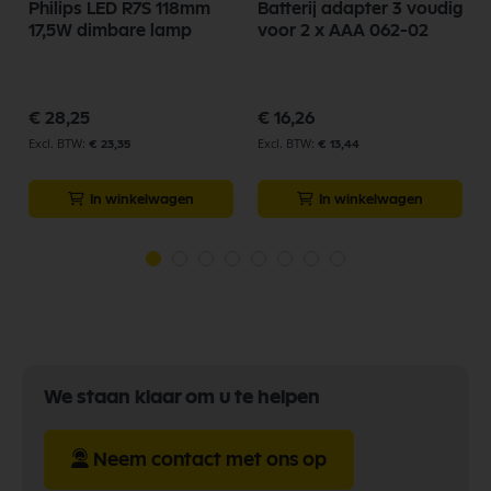
Philips LED R7S 118mm
Batterij adapter 3 voudig
17,5W dimbare lamp
voor 2 x AAA 062-02
€ 28,25
€ 16,26
€ 23,35
€ 13,44
In winkelwagen
In winkelwagen
We staan klaar om u te helpen
Neem contact met ons op