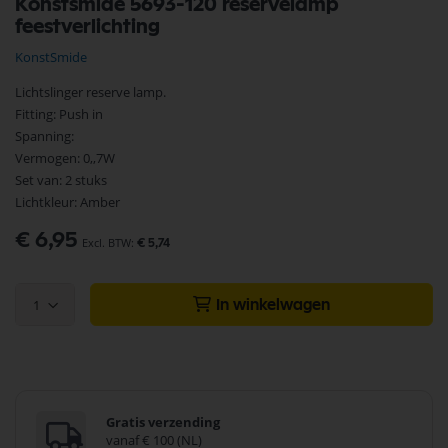
Konstsmide 5693-120 reservelamp
naar
feestverlichting
het
begin
KonstSmide
van
de
Lichtslinger reserve lamp.
afbeeldingen-
Fitting: Push in
gallerij
Spanning:
Vermogen: 0,,7W
Set van: 2 stuks
Lichtkleur: Amber
€ 6,95
€ 5,74
1
In winkelwagen
Gratis verzending
vanaf € 100 (NL)