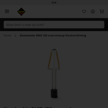
B2B
Wi
Home
Konstsmide 5693-120 reservelamp feestverlichting
Ga
naar
het
einde
van
de
afbeeldingen-
gallerij
Ga