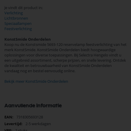
Je vindt dit product in;
Verlichting
Lichtbronnen
Speciaallampen
Feestverlichting
KonstSmide Onderdelen
Koop nu de Konstsmide 5693-120 reservelamp feestverlichting van het
merk KonstSmide. KonstSmide Onderdelen biedt hoogwaardige
oplossingen voor diverse toepassingen. Bij Selectra Hengelo vindt u
een uitgebreid assortiment, scherpe prijzen, en snelle levering. Ontdek
de kwaliteit en betrouwbaarheid van KonstSmide Onderdelen
vandaag nog en bestel eenvoudig online.
Bekijk meer KonstSmide Onderdelen
Aanvullende informatie
Meer
7318305693128
informatie
2-5 werkdagen
2 stuks