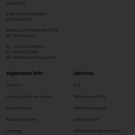
Nederland
BTW: NL001406482B41
KVK: 60566981
IBAN: NL21RABO0145617629
BIC: RABONL2U
+31 (0)74-2500199
+31630757204
info@selectrahengelo.nl
Algemene Info
Services
Over ons
B2B
Openingstijden en contact
Nilfiskservice FAQ
Verzendkosten
Nilfisk Tekeningen
Betaalmethoden
Nilfisk Service
Levering
Nilfisk Reparatie Formulier