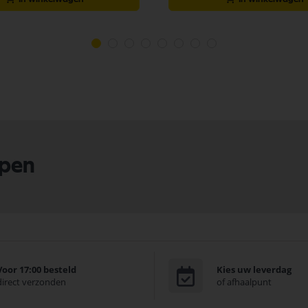
lpen
Voor 17:00 besteld
Kies uw leverdag
direct verzonden
of afhaalpunt