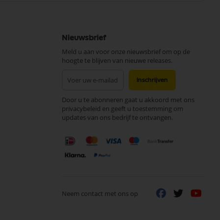
Nieuwsbrief
Meld u aan voor onze nieuwsbrief om op de
hoogte te blijven van nieuwe releases.
Abonneer
Inschrijven
u
op
Door u te abonneren gaat u akkoord met ons
onze
privacybeleid en geeft u toestemming om
nieuwsbrief
updates van ons bedrijf te ontvangen.
Neem contact met ons op