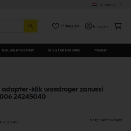
Nederlands
Zoeken
Win
Verlanglijst
Inloggen
Nieuwe Producten
In En Om Het Huis
Merken
 adapter-klik wasdroger zanussi
006 24245040
Nog
1
beschikbaar
€ 6,48