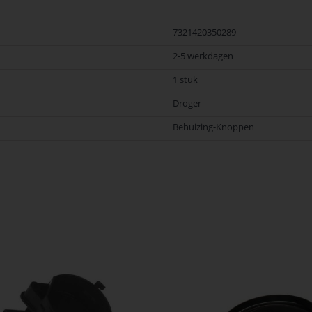
7321420350289
2-5 werkdagen
1 stuk
Droger
Behuizing-Knoppen