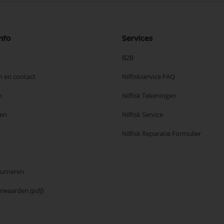
nfo
Services
B2B
n en contact
Nilfiskservice FAQ
n
Nilfisk Tekeningen
en
Nilfisk Service
Nilfisk Reparatie Formulier
ourneren
orwaarden
(pdf)