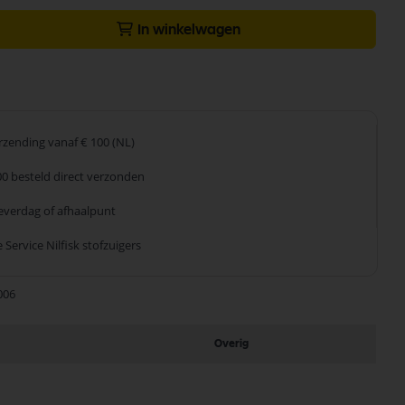
In winkelwagen
erzending
vanaf € 100 (NL)
00 besteld
direct verzonden
leverdag
of afhaalpunt
 Service
Nilfisk stofzuigers
006
Overig