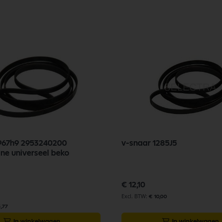
1967h9 2953240200
v-snaar 1285J5
e universeel beko
€ 12,10
€ 10,00
3,77
In winkelwagen
In winkelwagen