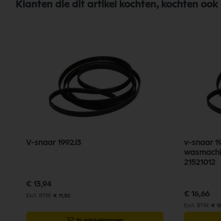
Klanten die dit artikel kochten, kochten ook
V-snaar 1992J3
v-snaar 
wasmachin
21521012
€ 13,94
€ 16,66
€ 11,52
€ 1
In winkelwagen