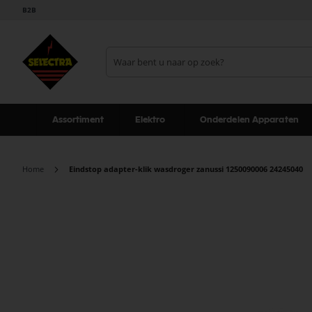
B2B
Assortiment
Elektro
Onderdelen Apparaten
Home
Eindstop adapter-klik wasdroger zanussi 1250090006 24245040
Ga
naar
het
einde
van
de
afbeeldingen-
gallerij