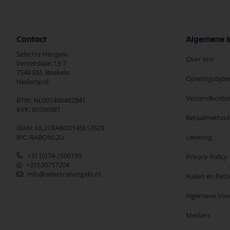
Contact
Algemene I
Selectra Hengelo
Over ons
Verzetslaan 13-7
7548 EM,
Boekelo
Openingstijde
Nederland
Verzendkoste
BTW: NL001406482B41
KVK: 60566981
Betaalmethod
IBAN: NL21RABO0145617629
BIC: RABONL2U
Levering
+31 (0)74-2500199
Privacy Policy
+31630757204
info@selectrahengelo.nl
Ruilen en Ret
Algemene Vo
Merken