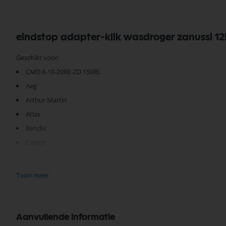
eindstop adapter-klik wasdroger zanussi 
Geschikt voor:
CMD 8-10-20RE-ZD 150RL
Aeg
Arthur Martin
Atlas
Bendix
Castor
Electrolux
Elektro Helios
Toon meer
Faure
Frigidaire
Husqvarna
Aanvullende informatie