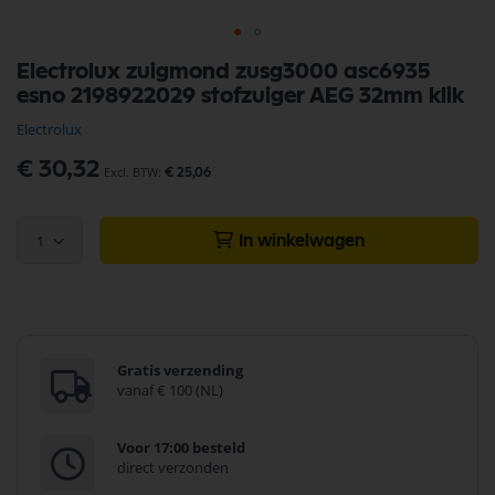
Ga
Electrolux zuigmond zusg3000 asc6935
naar
esno 2198922029 stofzuiger AEG 32mm klik
het
begin
Electrolux
van
de
€ 30,32
€ 25,06
afbeeldingen-
gallerij
1
In winkelwagen
Gratis verzending
vanaf € 100 (NL)
Voor 17:00 besteld
direct verzonden