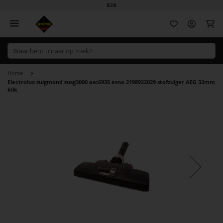
B2B
Wi
Home
Electrolux zuigmond zusg3000 asc6935 esno 2198922029 stofzuiger AEG 32mm
klik
Ga
naar
het
einde
van
de
afbeeldingen-
gallerij