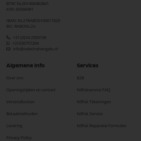
BTW: NL001406482B41
KVK: 60566981
IBAN: NL21RABO0145617629
BIC: RABONL2U
+31 (0)74-2500199
+31630757204
info@selectrahengelo.nl
Algemene Info
Services
Over ons
B2B
Openingstijden en contact
Nilfiskservice FAQ
Verzendkosten
Nilfisk Tekeningen
Betaalmethoden
Nilfisk Service
Levering
Nilfisk Reparatie Formulier
Privacy Policy