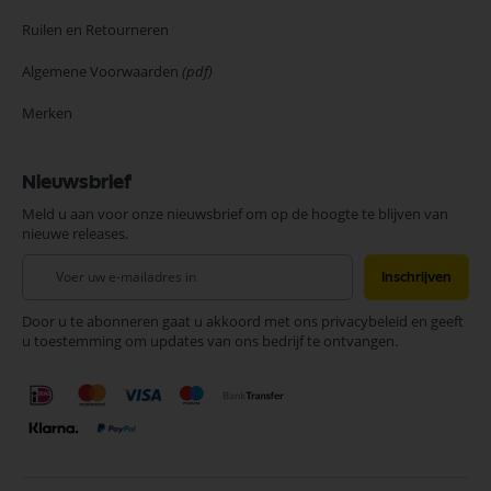
Ruilen en Retourneren
Algemene Voorwaarden
(pdf)
Merken
Nieuwsbrief
Meld u aan voor onze nieuwsbrief om op de hoogte te blijven van
nieuwe releases.
Abonneer
Inschrijven
u
op
Door u te abonneren gaat u akkoord met ons privacybeleid en geeft
onze
u toestemming om updates van ons bedrijf te ontvangen.
nieuwsbrief