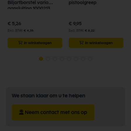
Biljartborstel vario
pistoolgreep
aansluiting 1000213
€ 5,26
€ 9,95
€ 4,35
€ 8,22
In winkelwagen
In winkelwagen
We staan klaar om u te helpen
Neem contact met ons op