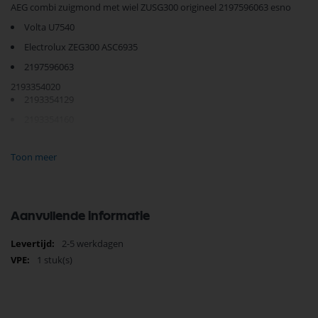
AEG combi zuigmond met wiel ZUSG300 origineel 2197596063 esno
Volta U7540
Electrolux ZEG300 ASC6935
2197596063
2193354020
2193354129
2193354160
2193354210
Toon meer
2193354244
2193354251
2193354319
Aanvullende informatie
2193354350
2193354418
Meer
2-5 werkdagen
informatie
2193354616
1 stuk(s)
AEG AJM6717 90315153501
Aeg electrolux AMX 7035 91028701400