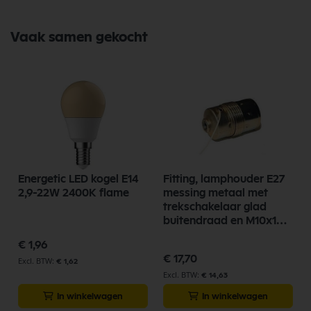
Vaak samen gekocht
W
Energetic LED kogel E14
Fitting, lamphouder E27
2,9-22W 2400K flame
messing metaal met
trekschakelaar glad
buitendraad en M10x1
2000N-03.E
€ 1,96
€ 17,70
€ 1,62
€ 14,63
In winkelwagen
In winkelwagen