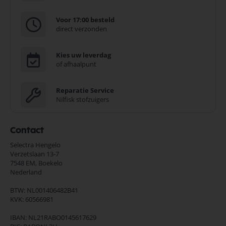
Voor 17:00 besteld
direct verzonden
Kies uw leverdag
of afhaalpunt
Reparatie Service
Nilfisk stofzuigers
Contact
Selectra Hengelo
Verzetslaan 13-7
7548 EM,
Boekelo
Nederland
BTW: NL001406482B41
KVK: 60566981
IBAN: NL21RABO0145617629