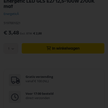
Energetic LED GLS E27 12,5-100W 2700K
naar
mat
het
begin
EnergeticÂ
van
de
5197001021
afbeeldingen-
gallerij
€ 3,48
€ 2,88
1
In winkelwagen
Gratis verzending
vanaf € 100 (NL)
Voor 17:00 besteld
direct verzonden