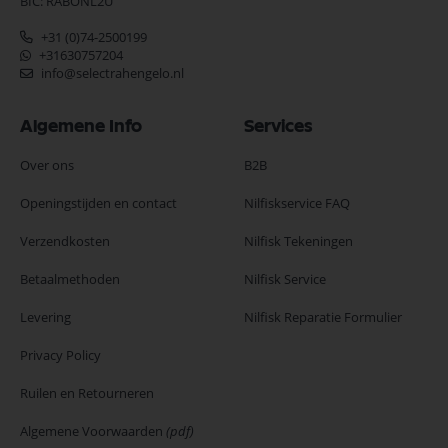
BIC: RABONL2U
+31 (0)74-2500199
+31630757204
info@selectrahengelo.nl
Algemene Info
Services
Over ons
B2B
Openingstijden en contact
Nilfiskservice FAQ
Verzendkosten
Nilfisk Tekeningen
Betaalmethoden
Nilfisk Service
Levering
Nilfisk Reparatie Formulier
Privacy Policy
Ruilen en Retourneren
Algemene Voorwaarden
(pdf)