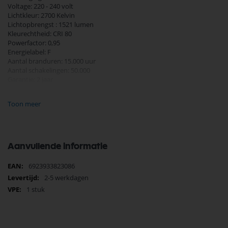
Voltage: 220 - 240 volt
Lichtkleur: 2700 Kelvin
Lichtopbrengst : 1521 lumen
Kleurechtheid: CRI 80
Powerfactor: 0,95
Energielabel: F
Aantal branduren: 15.000 uur
Aantal schakelingen: 50.000
Garantie: 2 jaar
Materiaal: Glas
Toon meer
Diameter 60 mm
Hoogte 116 mm
Aanvullende informatie
Meer
6923933823086
informatie
2-5 werkdagen
1 stuk