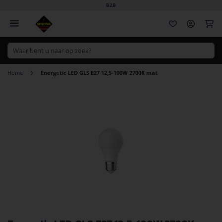
B2B
Wi
Home
Energetic LED GLS E27 12,5-100W 2700K mat
Ga
naar
het
einde
van
de
afbeeldingen-
gallerij
Ga