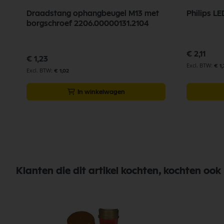
Draadstang ophangbeugel M13 met
Philips L
borgschroef 2206.00000131.2104
€ 2,11
€ 1,23
€ 1,
€ 1,02
In winkelwagen
Klanten die dit artikel kochten, kochten ook