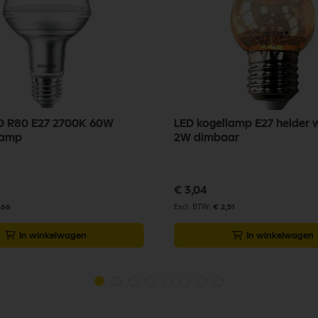
ED R80 E27 2700K 60W
LED kogellamp E27 helder 
lamp
2W dimbaar
€ 3,04
,66
€ 2,51
In winkelwagen
In winkelwagen