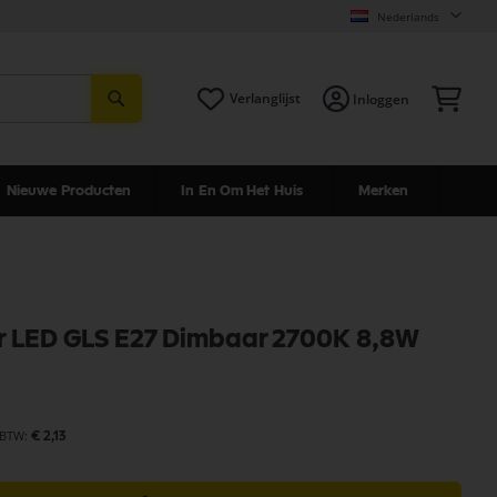
Nederlands
Zoeken
Win
Verlanglijst
Inloggen
Nieuwe Producten
In En Om Het Huis
Merken
r LED GLS E27 Dimbaar 2700K 8,8W
€ 2,13