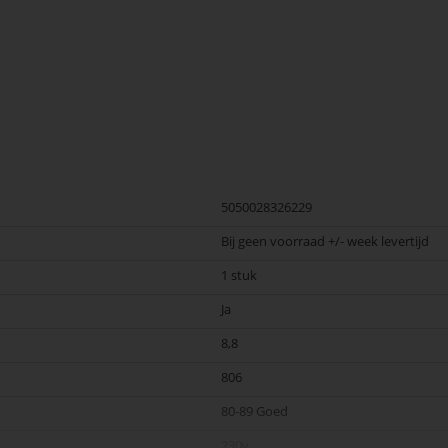
taties. Sluit u aan bij de vele tevreden klanten die genieten van de voorde
5050028326229
Bij geen voorraad +/- week levertijd
1 stuk
Ja
8,8
806
80-89 Goed
230v