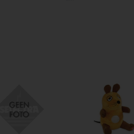
E27
2700
F