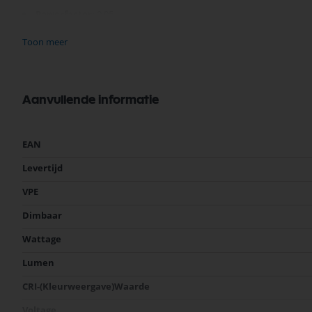
Powerfactor:
0,95
Energielabel:
F
Toon meer
Met een garantie van 2 jaar kunt u rekenen op betrouwbaarheid en pres
verlichtingsoplossingen vandaag nog!
Aanvullende informatie
Meer
EAN
informatie
Levertijd
VPE
Dimbaar
Wattage
Lumen
CRI-(Kleurweergave)Waarde
Voltage