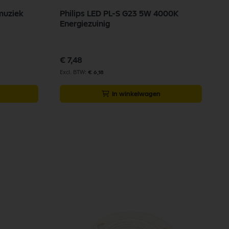
muziek
Philips LED PL-S G23 5W 4000K
Energiezuinig
€ 7,48
€ 6,18
In winkelwagen