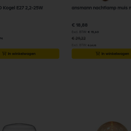
ED Kogel E27 2,2-25W
ansmann nachtlamp muis 
Speciale
€ 18,88
prijs
€ 15,60
€ 29,22
74
€ 24,15
In winkelwagen
In winkelwagen