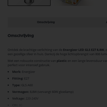
Ga
naar
het
begin
Omschrijving
van
de
afbeeldingen-
Omschrijving
gallerij
Ontdek de krachtige verlichting van de
Energizer LED GLS E27 8,8W
,
een gezellige sfeer in huis. Dankzij de hoge lichtopbrengst van 806 l
Met een robuuste constructie van
plastic
en een lange levensduur van
perfect voor intensief gebruik.
Merk:
Energizer
Fitting:
E27
Type:
GLS A60
Vermogen:
8,8W (vervangt 60W gloeilamp)
Voltage:
220-240V
CRI:
80