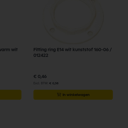
warm wit
Fitting ring E14 wit kunststof 160-06 /
M
012422
0
€ 0,46
€
€ 0,38
In winkelwagen