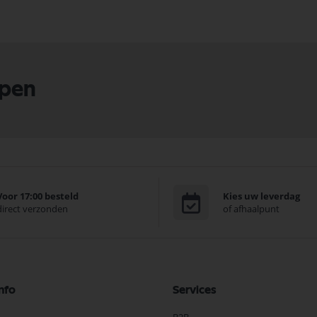
lpen
Voor 17:00 besteld
Kies uw leverdag
direct verzonden
of afhaalpunt
nfo
Services