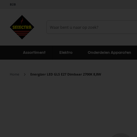
B2B
Assortiment
Elektro
Onderdelen Apparaten
Home
Energizer LED GLS E27 Dimbaar 2700K 8,8W
Ga
naar
het
einde
van
de
afbeeldingen-
gallerij