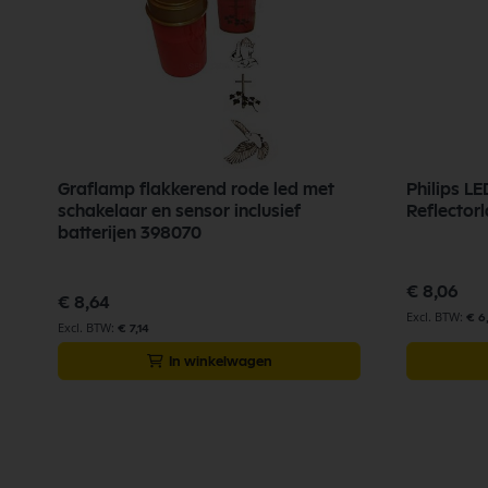
Graflamp flakkerend rode led met
Philips L
schakelaar en sensor inclusief
Reflector
batterijen 398070
€ 8,06
€ 8,64
€ 6
€ 7,14
In winkelwagen