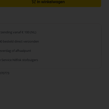
In winkelwagen
erzending
vanaf € 100 (NL)
00 besteld
direct verzonden
leverdag
of afhaalpunt
 Service
Nilfisk stofzuigers
070773