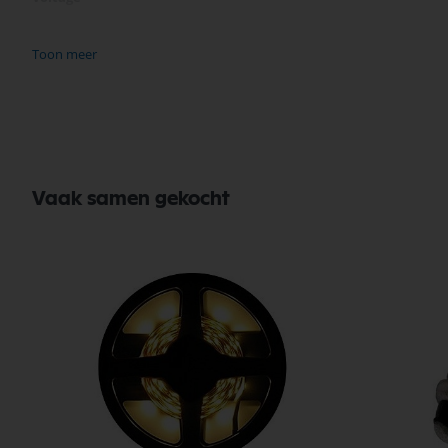
Stralingshoek (°)
Toon meer
Fitting
Lichtkleur (Kelvin)
Energieklasse
Vaak samen gekocht