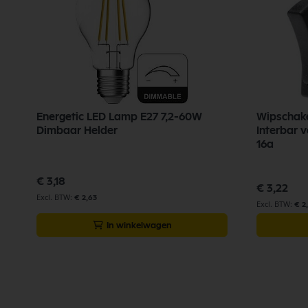
l
Energetic LED Lamp E27 7,2-60W
Wipschake
Dimbaar Helder
Interbar 
16a
€ 3,18
€ 3,22
€ 2,63
€ 2
In winkelwagen