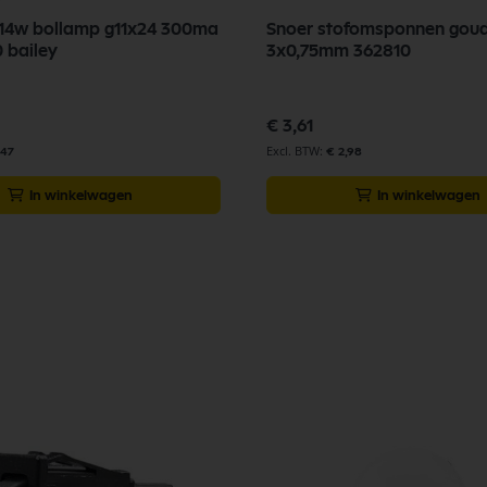
1,14w bollamp g11x24 300ma
Snoer stofomsponnen gou
 bailey
3x0,75mm 362810
€ 3,61
,47
€ 2,98
In winkelwagen
In winkelwagen