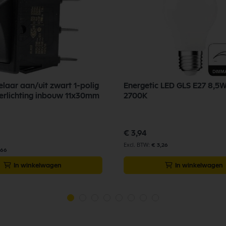
laar aan/uit zwart 1-polig
Energetic LED GLS E27 8,5
verlichting inbouw 11x30mm
2700K
€ 3,94
€ 3,26
,66
In winkelwagen
In winkelwagen