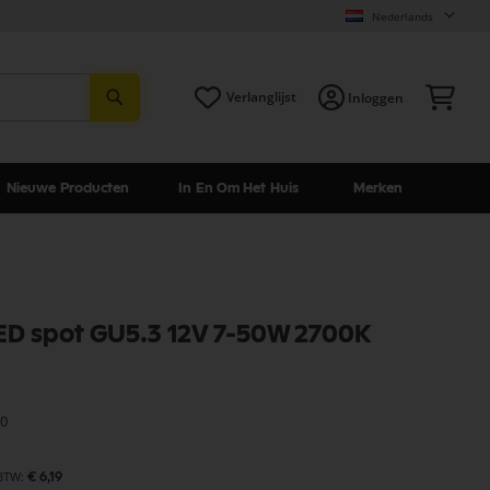
Nederlands
Zoeken
Win
Verlanglijst
Inloggen
Nieuwe Producten
In En Om Het Huis
Merken
LED spot GU5.3 12V 7-50W 2700K
0
€ 6,19