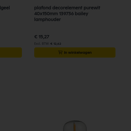
dgeel
plafond decorelement purewit
40x150mm 139736 bailey
lamphouder
€ 15,27
€ 12,62
In winkelwagen