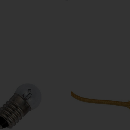
36
GU5.3
2700
F