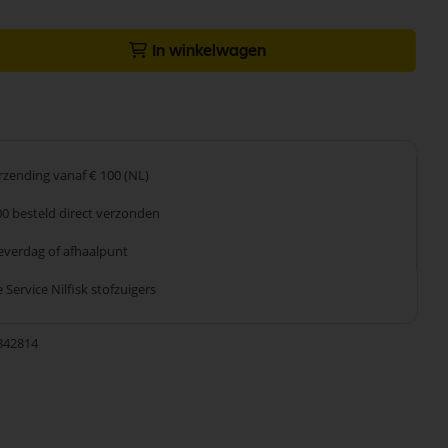
In winkelwagen
erzending
vanaf € 100 (NL)
00 besteld
direct verzonden
leverdag
of afhaalpunt
 Service
Nilfisk stofzuigers
842814