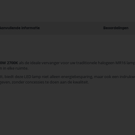
Aanvullende informatie
Beoordelingen
-50W 2700K
als de ideale vervanger voor uw traditionele halogeen MR16 lam
n in elke ruimte.
tt, biedt deze LED lamp niet alleen energiebesparing, maar ook een indru
geven, zonder concessies te doen aan de kwaliteit.