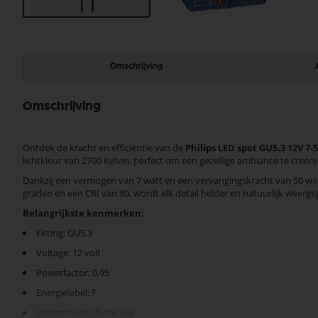
Ga
naar
het
begin
Omschrijving
van
de
afbeeldingen-
Omschrijving
gallerij
Ontdek de kracht en efficiëntie van de
Philips LED spot GU5.3 12V 7
lichtkleur van 2700 Kelvin, perfect om een gezellige ambiance te creëre
Dankzij een vermogen van 7 watt en een vervangingskracht van 50 wa
graden en een CRI van 80, wordt elk detail helder en natuurlijk weerge
Belangrijkste kenmerken:
Fitting: GU5.3
Voltage: 12 volt
Powerfactor: 0,95
Energielabel: F
Levensduur: 15.000 uur