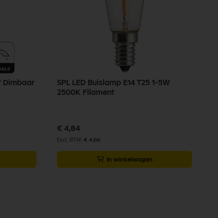
W Dimbaar
SPL LED Buislamp E14 T25 1-5W
M
2500K Filament
f
€ 4,84
€
€ 4,00
In winkelwagen