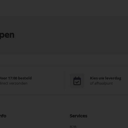
lpen
Voor 17:00 besteld
Kies uw leverdag
direct verzonden
of afhaalpunt
nfo
Services
B2B