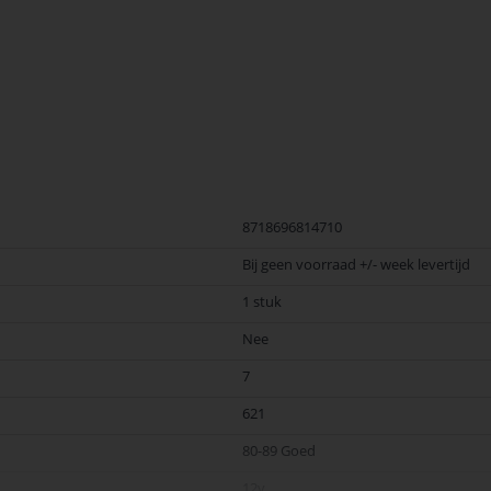
oepassingen. Kies voor duurzaamheid en kwaliteit en geniet van een onvergete
8718696814710
Bij geen voorraad +/- week levertijd
1 stuk
Nee
7
621
80-89 Goed
12v