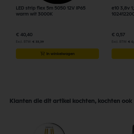
LED strip flex 5m 5050 12V IP65
e10 3,8v 
warm wit 3000K
102412200
€ 40,40
€ 0,57
€ 33,39
€ 0
In winkelwagen
Klanten die dit artikel kochten, kochten ook