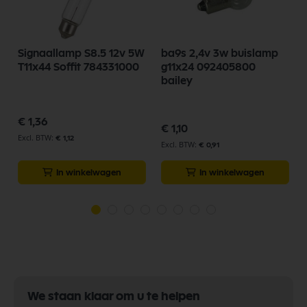
Signaallamp S8.5 12v 5W
ba9s 2,4v 3w buislamp
T11x44 Soffit 784331000
g11x24 092405800
bailey
€ 1,36
€ 1,10
€ 1,12
€ 0,91
In winkelwagen
In winkelwagen
We staan klaar om u te helpen