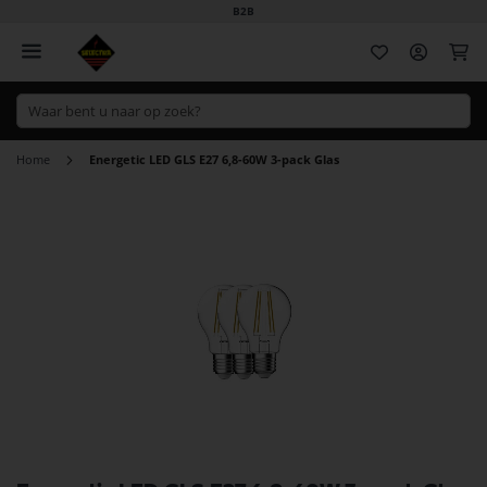
B2B
Wi
Home
Energetic LED GLS E27 6,8-60W 3-pack Glas
Ga
naar
het
einde
van
de
afbeeldingen-
gallerij
Ga