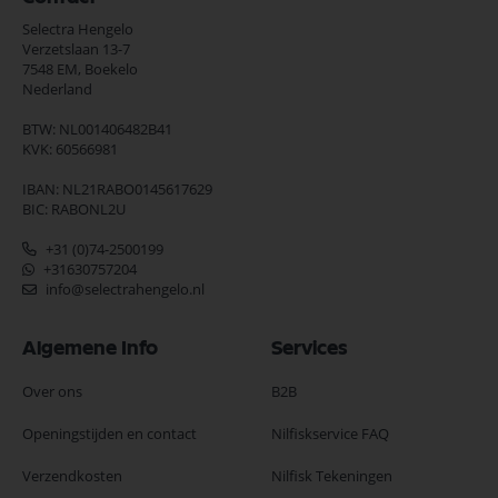
Selectra Hengelo
Verzetslaan 13-7
7548 EM,
Boekelo
Nederland
BTW: NL001406482B41
KVK: 60566981
IBAN: NL21RABO0145617629
BIC: RABONL2U
+31 (0)74-2500199
+31630757204
info@selectrahengelo.nl
Algemene Info
Services
Over ons
B2B
Openingstijden en contact
Nilfiskservice FAQ
Verzendkosten
Nilfisk Tekeningen