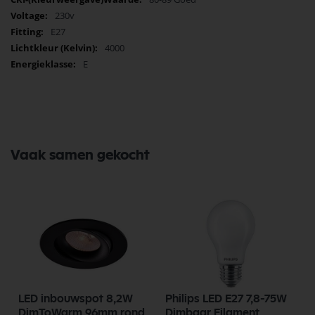
230v
E27
4000
E
Vaak samen gekocht
LED inbouwspot 8,2W
Philips LED E27 7,8-75W
DimToWarm 96mm rond
Dimbaar Filament