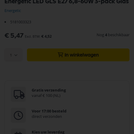
Energetic LED GLS E27 6,8-60W 3-pack Glas
naar
het
Energetic
begin
van
5181003323
de
afbeeldingen-
Nog
4
beschikbaar
€ 5,47
gallerij
€ 4,52
1
In winkelwagen
Gratis verzending
vanaf € 100 (NL)
Voor 17:00 besteld
direct verzonden
Kies uw leverdag