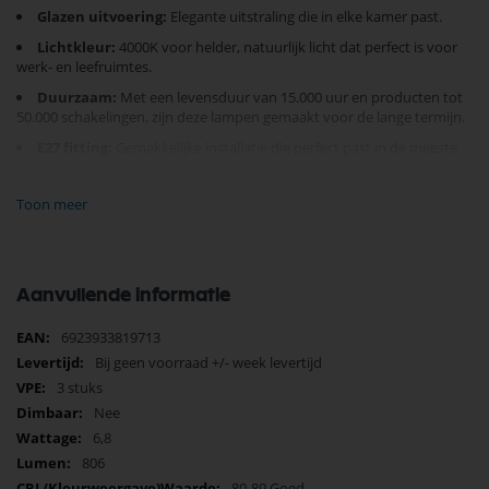
Glazen uitvoering:
Elegante uitstraling die in elke kamer past.
Lichtkleur:
4000K voor helder, natuurlijk licht dat perfect is voor
werk- en leefruimtes.
Duurzaam:
Met een levensduur van 15.000 uur en producten tot
50.000 schakelingen, zijn deze lampen gemaakt voor de lange termijn.
E27 fitting:
Gemakkelijke installatie die perfect past in de meeste
reguliere armaturen.
Energielabel F:
Goede balans tussen helderheid en
Toon meer
energieverbruik.
Met een diameter van 60 mm en hoogte van 104 mm past deze lamp
goed in elke standaard lamphouder. Hulp bij het creëren van een
Aanvullende informatie
gezelliger en duurzamer huis begint hier.
Met een garantie van 2 jaar heb je zekerheid van kwaliteit. Ervaar een
Meer
6923933819713
langdurige, heldere verlichting in elke kamer.
Bestel vandaag nog en
informatie
Bij geen voorraad +/- week levertijd
transformeer je woonruimte makkelijk en snel!
3 stuks
Nee
6,8
806
80-89 Goed