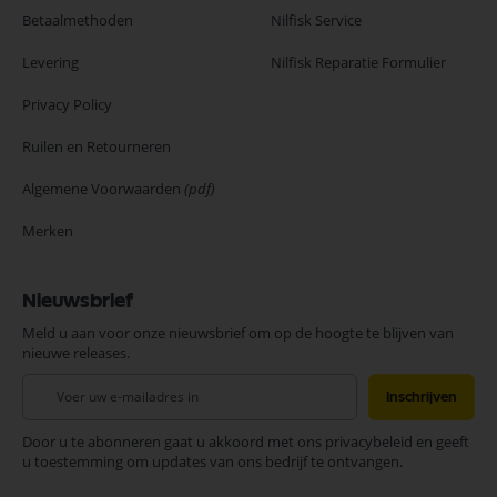
Betaalmethoden
Nilfisk Service
Levering
Nilfisk Reparatie Formulier
Privacy Policy
Ruilen en Retourneren
Algemene Voorwaarden
(pdf)
Merken
Nieuwsbrief
Meld u aan voor onze nieuwsbrief om op de hoogte te blijven van
nieuwe releases.
Abonneer
Inschrijven
u
op
Door u te abonneren gaat u akkoord met ons privacybeleid en geeft
onze
u toestemming om updates van ons bedrijf te ontvangen.
nieuwsbrief