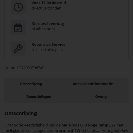
Voor 17:00 besteld
direct verzonden
Kies uw leverdag
of afhaalpunt
Reparatie Service
Nilfisk stofzuigers
Art.nr.
9272093736749
Omschrijving
Aanvullende informatie
Beoordelingen
Overig
Omschrijving
Ontdek de veelzijdigheid van de
Merkloos LED kogellamp E27
met
melkglas en een aangenaam
warm wit 1W
licht. Ideaal voor
prikkabels