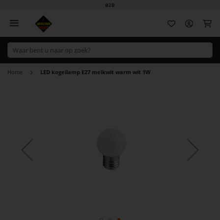
B2B
Wi
Home
LED kogellamp E27 melkwit warm wit 1W
Ga
naar
het
einde
van
de
afbeeldingen-
gallerij