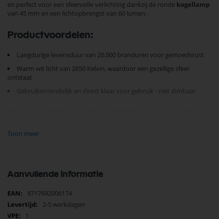
en perfect voor een sfeervolle verlichting dankzij de ronde
kogellamp
van 45 mm en een lichtopbrengst van 60 lumen.
Productvoordelen:
Langdurige levensduur van 20.000 branduren voor gemoedsrust
Warm wit licht van 2650 Kelvin, waardoor een gezellige sfeer
ontstaat
Gebruiksvriendelijk en direct klaar voor gebruik - niet dimbaar
Deze energie-efficiënte LED lamp met E27 fitting vormt een perfecte
keuze voor elke verlichtingsoplossing waarbij een
energiezuinig
en
stilistisch design
gewenst is. Of je nu je tuinfeest wilt verlichten of een
Toon meer
gezellig interieur wilt creëren, de
Merkloos LED kogellamp
voorziet in
jouw behoeften.
Upgrade vandaag nog je verlichting en geniet van de duurzame en
sfeervolle verlichting deze lamp biedt, zodat je je ruimte kunt
Aanvullende informatie
transformeren in een aangename omgeving.
Bestel nu
en ervaar
direct het verschil!
Meer
8717692006174
informatie
2-5 werkdagen
1