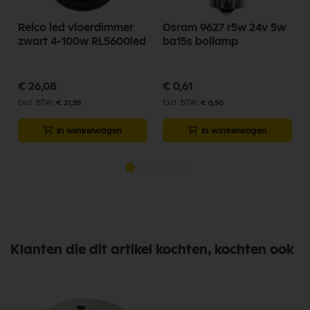
Relco led vloerdimmer
Osram 9627 r5w 24v 5w
zwart 4-100w RL5600led
ba15s bollamp
€ 26,08
€ 0,61
€ 21,55
€ 0,50
In winkelwagen
In winkelwagen
Klanten die dit artikel kochten, kochten ook