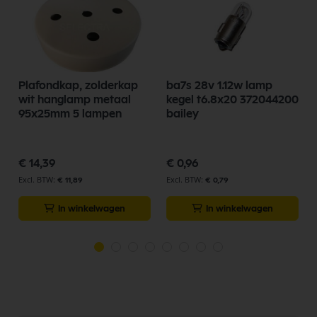
Plafondkap, zolderkap
ba7s 28v 1.12w lamp
wit hanglamp metaal
kegel t6.8x20 372044200
95x25mm 5 lampen
bailey
€ 14,39
€ 0,96
€ 11,89
€ 0,79
In winkelwagen
In winkelwagen