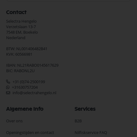
Contact
Selectra Hengelo
Verzetslaan 13-7
7548 EM,
Boekelo
Nederland
BTW: NL001406482B41
KVK: 60566981
IBAN: NL21RABO0145617629
BIC: RABONL2U
+31 (0)74-2500199
+31630757204
info@selectrahengelo.nl
Algemene Info
Services
Over ons
B2B
Openingstijden en contact
Nilfiskservice FAQ