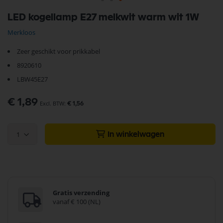
Ga
LED kogellamp E27 melkwit warm wit 1W
naar
het
Merkloos
begin
van
Zeer geschikt voor prikkabel
de
afbeeldingen-
8920610
gallerij
LBW45E27
€ 1,89
€ 1,56
1
In winkelwagen
Gratis verzending
vanaf € 100 (NL)