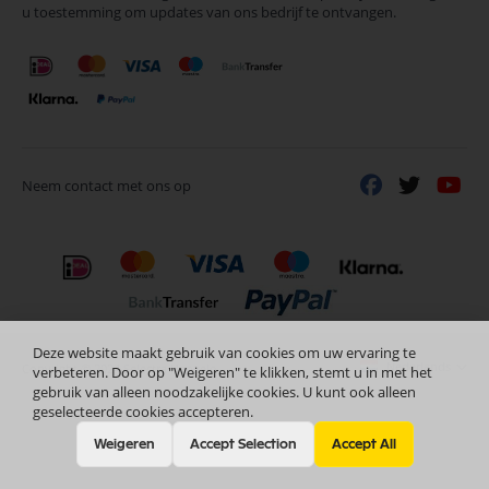
u toestemming om updates van ons bedrijf te ontvangen.
nieuwsbrief
Neem contact met ons op
Deze website maakt gebruik van cookies om uw ervaring te
Nederlands
Copyright © 2024 Selectra Hengelo
verbeteren. Door op "Weigeren" te klikken, stemt u in met het
gebruik van alleen noodzakelijke cookies. U kunt ook alleen
geselecteerde cookies accepteren.
Weigeren
Accept Selection
Accept All