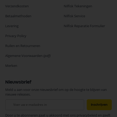
Verzendkosten
Nilfisk Tekeningen
Betaalmethoden
Nilfisk Service
Levering
Nilfisk Reparatie Formulier
Privacy Policy
Ruilen en Retourneren
Algemene Voorwaarden
(pdf)
Merken
Nieuwsbrief
Meld u aan voor onze nieuwsbrief om op de hoogte te blijven van
nieuwe releases.
Abonneer
Inschrijven
u
op
Door u te abonneren gaat u akkoord met ons privacybeleid en geeft
onze