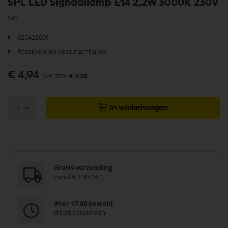
SPL LED Signaallamp E14 2,2W 3000K 230V
naar
het
SPL
begin
van
025422001
de
afbeeldingen-
Reservelamp voor nachtlamp
gallerij
€ 4,94
€ 4,08
1
In winkelwagen
Gratis verzending
vanaf € 100 (NL)
Voor 17:00 besteld
direct verzonden