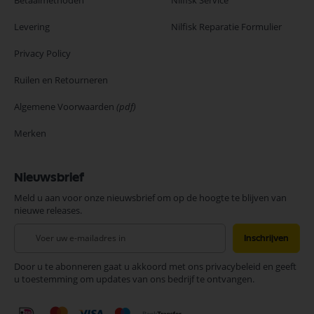
Betaalmethoden
Nilfisk Service
Levering
Nilfisk Reparatie Formulier
Privacy Policy
Ruilen en Retourneren
Algemene Voorwaarden
(pdf)
Merken
Nieuwsbrief
Meld u aan voor onze nieuwsbrief om op de hoogte te blijven van
nieuwe releases.
Abonneer
Inschrijven
u
op
Door u te abonneren gaat u akkoord met ons privacybeleid en geeft
onze
u toestemming om updates van ons bedrijf te ontvangen.
nieuwsbrief