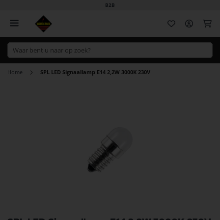
B2B
Wi
Home
SPL LED Signaallamp E14 2,2W 3000K 230V
Ga
naar
het
einde
van
de
afbeeldingen-
gallerij
Ga