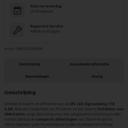
Kies uw leverdag
of afhaalpunt
Reparatie Service
Nilfisk stofzuigers
Art.nr.
0963247205809
Omschrijving
Aanvullende informatie
Beoordelingen
Overig
Omschrijving
Ontdek de kracht en efficiëntie van de
SPL LED Signaallamp T18
2,2W
. Met een helderheid van 55 lumen en een warme
lichtkleur van
3000 Kelvin
, zorgt deze lamp voor een aangename verlichting in elke
ruimte. Dankzij de
compacte afmetingen
van 35mm lengte en
18mm diameter past hij moeiteloos in elke standaard E14 fitting.