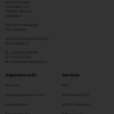
Selectra Hengelo
Verzetslaan 13-7
7548 EM,
Boekelo
Nederland
BTW: NL001406482B41
KVK: 60566981
IBAN: NL21RABO0145617629
BIC: RABONL2U
+31 (0)74-2500199
+31630757204
info@selectrahengelo.nl
Algemene Info
Services
Over ons
B2B
Openingstijden en contact
Nilfiskservice FAQ
Verzendkosten
Nilfisk Tekeningen