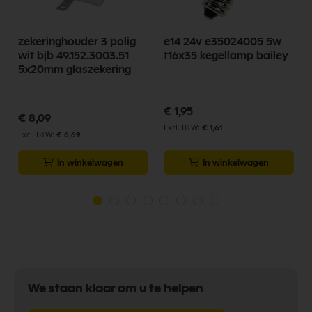
zekeringhouder 3 polig
e14 24v e35024005 5w
wit bjb 49.152.3003.51
t16x35 kegellamp bailey
5x20mm glaszekering
€ 1,95
€ 8,09
€ 1,61
€ 6,69
In winkelwagen
In winkelwagen
We staan klaar om u te helpen