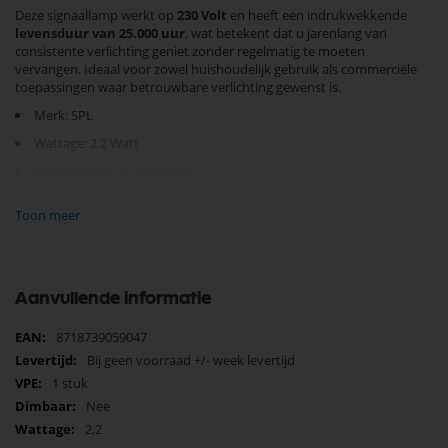
Deze signaallamp werkt op
230 Volt
en heeft een indrukwekkende
levensduur van 25.000 uur
, wat betekent dat u jarenlang van
consistente verlichting geniet zonder regelmatig te moeten
vervangen. Ideaal voor zowel huishoudelijk gebruik als commerciële
toepassingen waar betrouwbare verlichting gewenst is.
Merk: SPL
Wattage: 2,2 Watt
Energiezuinig en duurzaam
Verfraai uw omgeving met deze energiezuinige LED-lamp. Kies voor
Toon meer
duurzaamheid en helderheid die de ruimte verrijkt.
Zorg dat uw
installatie altijd optimaal werkt
met deze hoogwaardige
signaallamp. Bestel vandaag nog en ervaar de voordelen zelf!
Aanvullende informatie
Meer
8718739059047
informatie
Bij geen voorraad +/- week levertijd
1 stuk
Nee
2,2