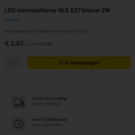
Ga
LED normaallamp GLS E27 blauw 2W
naar
het
Merkloos
begin
van
Mooi gekleurde led lamp voor feestverlichting.
de
afbeeldingen-
€ 2,82
gallerij
€ 2,33
1
In winkelwagen
Gratis verzending
vanaf € 100 (NL)
Voor 17:00 besteld
direct verzonden