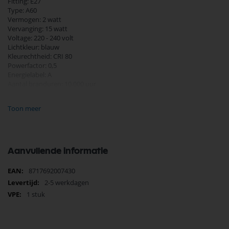
Fitting: E27
Type: A60
Vermogen: 2 watt
Vervanging: 15 watt
Voltage: 220 - 240 volt
Lichtkleur: blauw
Kleurechtheid: CRI 80
Powerfactor: 0,5
Energielabel: A
Aantal branduren: 10.000 uur
Garantie: 2 jaar
Materiaal: Polycarbonaat
Toon meer
Diameter 60 mm
Hoogte 104 mm
Aanvullende informatie
Meer
8717692007430
informatie
2-5 werkdagen
1 stuk