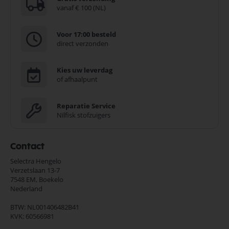
vanaf € 100 (NL)
Voor 17:00 besteld
direct verzonden
Kies uw leverdag
of afhaalpunt
Reparatie Service
Nilfisk stofzuigers
Contact
Selectra Hengelo
Verzetslaan 13-7
7548 EM,
Boekelo
Nederland
BTW: NL001406482B41
KVK: 60566981