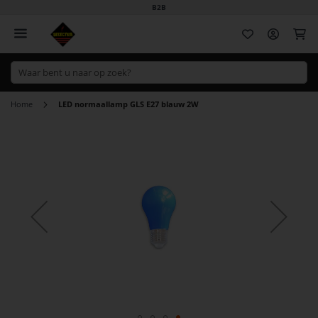
B2B
Wi
Home
LED normaallamp GLS E27 blauw 2W
Ga
naar
het
einde
van
de
afbeeldingen-
gallerij