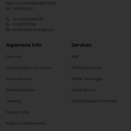
IBAN: NL21RABO0145617629
BIC: RABONL2U
+31 (0)74-2500199
+31630757204
info@selectrahengelo.nl
Algemene Info
Services
Over ons
B2B
Openingstijden en contact
Nilfiskservice FAQ
Verzendkosten
Nilfisk Tekeningen
Betaalmethoden
Nilfisk Service
Levering
Nilfisk Reparatie Formulier
Privacy Policy
Ruilen en Retourneren