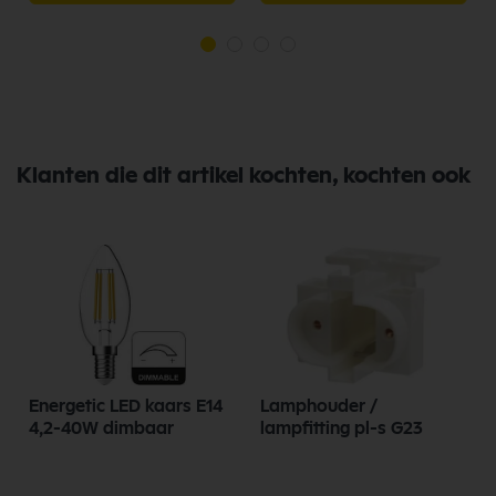
Klanten die dit artikel kochten, kochten ook
4
Energetic LED kaars E14
Lamphouder /
4,2-40W dimbaar
lampfitting pl-s G23