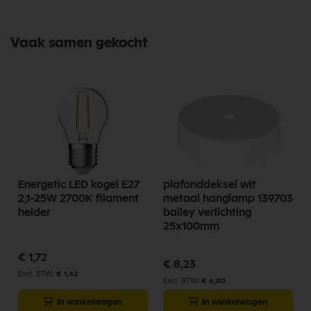
Vaak samen gekocht
Energetic LED kogel E27
plafonddeksel wit
2,1-25W 2700K filament
metaal hanglamp 139703
helder
bailey verlichting
25x100mm
€ 1,72
€ 8,23
€ 1,42
€ 6,80
In winkelwagen
In winkelwagen