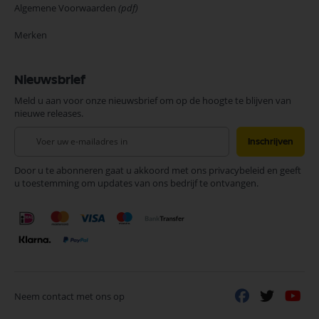
Algemene Voorwaarden
(pdf)
Merken
Nieuwsbrief
Meld u aan voor onze nieuwsbrief om op de hoogte te blijven van
nieuwe releases.
Abonneer
Inschrijven
u
op
Door u te abonneren gaat u akkoord met ons privacybeleid en geeft
onze
u toestemming om updates van ons bedrijf te ontvangen.
nieuwsbrief
Neem contact met ons op