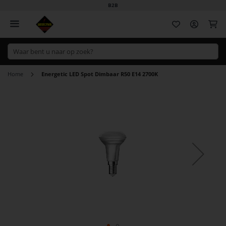
B2B
Wi
Home
Energetic LED Spot Dimbaar R50 E14 2700K
Ga
naar
het
einde
van
de
afbeeldingen-
gallerij