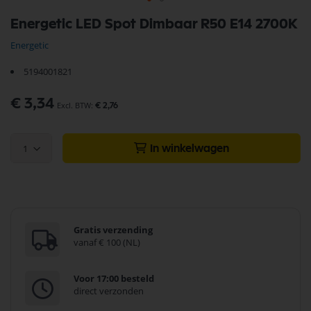
Ga
Energetic LED Spot Dimbaar R50 E14 2700K
naar
het
Energetic
begin
van
5194001821
de
afbeeldingen-
€ 3,34
gallerij
€ 2,76
1
In winkelwagen
Gratis verzending
vanaf € 100 (NL)
Voor 17:00 besteld
direct verzonden