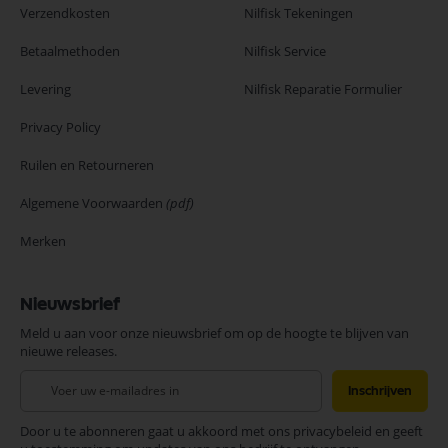
Verzendkosten
Nilfisk Tekeningen
Betaalmethoden
Nilfisk Service
Levering
Nilfisk Reparatie Formulier
Privacy Policy
Ruilen en Retourneren
Algemene Voorwaarden
(pdf)
Merken
Nieuwsbrief
Meld u aan voor onze nieuwsbrief om op de hoogte te blijven van
nieuwe releases.
Abonneer
Inschrijven
u
op
Door u te abonneren gaat u akkoord met ons privacybeleid en geeft
onze