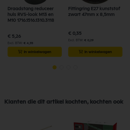
Draadstang reduceer
Fittingring E27 kunststof
huls RVS-look M13 en
zwart 47mm x 8,5mm
M10 1716.1516.1310.3118
€ 0,35
€ 5,26
€ 0,29
€ 4,35
In winkelwagen
In winkelwagen
Klanten die dit artikel kochten, kochten ook