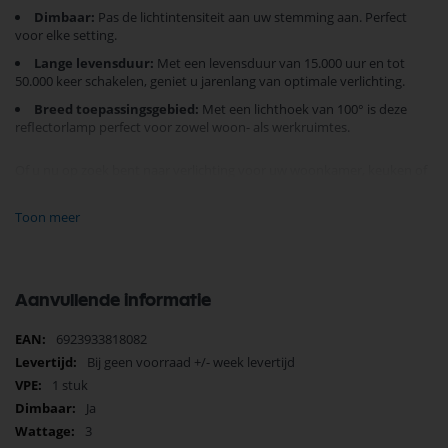
Dimbaar:
Pas de lichtintensiteit aan uw stemming aan. Perfect
voor elke setting.
Lange levensduur:
Met een levensduur van 15.000 uur en tot
50.000 keer schakelen, geniet u jarenlang van optimale verlichting.
Breed toepassingsgebied:
Met een lichthoek van 100° is deze
reflectorlamp perfect voor zowel woon- als werkruimtes.
Of u nu op zoek bent naar verlichting voor uw woonkamer, keuken of
bureau, de Energetic LED Spot is een duurzame en betrouwbare
keuze. en het biedt geavanceerde technologie in een traditionele E14
Toon meer
fitting.
Verlicht uw wereld op een milieuvriendelijke manier en ervaar het
verschil vandaag nog! Met een garantie van 2 jaar is uw aankoop ook
nog eens zorgeloos.
Koop nu
en verbeter uw woonomgeving.
Aanvullende informatie
Meer
6923933818082
informatie
Bij geen voorraad +/- week levertijd
1 stuk
Ja
3