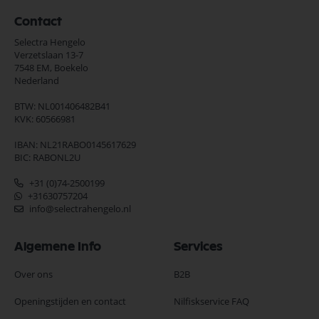
Contact
Selectra Hengelo
Verzetslaan 13-7
7548 EM,
Boekelo
Nederland
BTW: NL001406482B41
KVK: 60566981
IBAN: NL21RABO0145617629
BIC: RABONL2U
+31 (0)74-2500199
+31630757204
info@selectrahengelo.nl
Algemene Info
Services
Over ons
B2B
Openingstijden en contact
Nilfiskservice FAQ