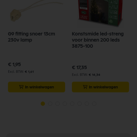
G9 fitting snoer 13cm
Konstsmide led-streng
230v lamp
voor binnen 200 leds
3875-100
€ 1,95
€ 17,35
€ 1,61
€ 14,34
In winkelwagen
In winkelwagen