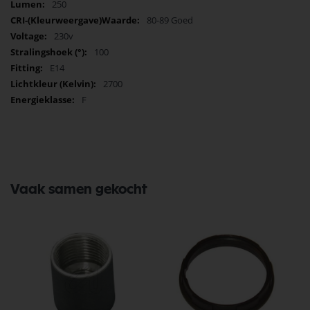
250
80-89 Goed
230v
100
E14
2700
F
Vaak samen gekocht