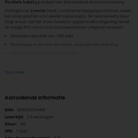
flexibele kabel
garandeert een betrouwbare stroomvoorziening.
De lengte van
2 meter
biedt u voldoende bewegingsruimte en maakt
het snoer geschikt voor allerlei toepassingen. De neutrale witte kleur
zorgt ervoor dat het snoer naadloos opgaat in elke omgeving, terwijl
de stevige PVC-constructie duurzaamheid en veiligheid verzekert.
Maximale capaciteit van 1380 watt
Beschikbaar in wit voor een nette, onopvallende uitstraling
2 meter lengte voor extra flexibiliteit
Vervaardigd zonder merknaam, maar met hoge kwaliteit
Toon meer
Mis dit veelzijdige
Eurosnoer
niet als de perfecte aanvulling op uw
elektronica-accessoires.
Bestel nu
en ervaar direct de voordelen van
eenvoud en functionaliteit.
Aanvullende informatie
Meer
8595025314406
informatie
2-5 werkdagen
Wit
1 stuk