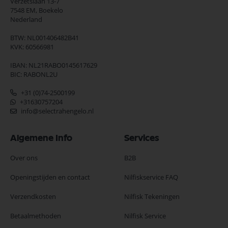
Verzetslaan 13-7
7548 EM,
Boekelo
Nederland
BTW: NL001406482B41
KVK: 60566981
IBAN: NL21RABO0145617629
BIC: RABONL2U
+31 (0)74-2500199
+31630757204
info@selectrahengelo.nl
Algemene Info
Services
Over ons
B2B
Openingstijden en contact
Nilfiskservice FAQ
Verzendkosten
Nilfisk Tekeningen
Betaalmethoden
Nilfisk Service