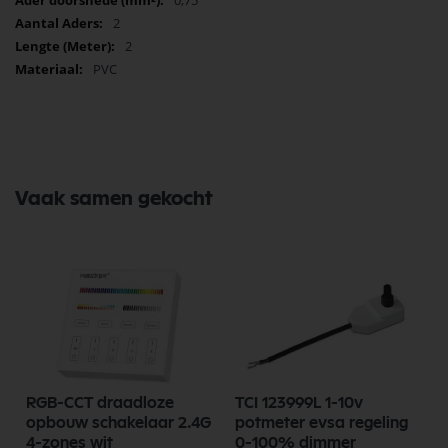
0,75
2
2
PVC
Vaak samen gekocht
RGB-CCT draadloze
TCI 123999L 1-10v
opbouw schakelaar 2.4G
potmeter evsa regeling
4-zones wit
0-100% dimmer