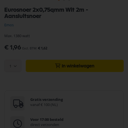
Ga
Eurosnoer 2x0,75qmm Wit 2m -
naar
Aansluitsnoer
het
begin
Emos
van
de
Max. 1380 watt
afbeeldingen-
gallerij
€ 1,96
€ 1,62
1
In winkelwagen
Gratis verzending
vanaf € 100 (NL)
Voor 17:00 besteld
direct verzonden