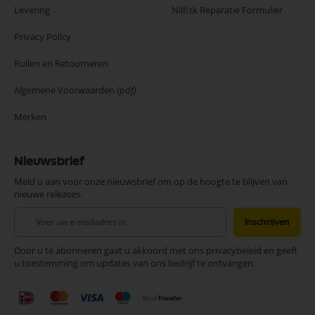
Levering
Nilfisk Reparatie Formulier
Privacy Policy
Ruilen en Retourneren
Algemene Voorwaarden
(pdf)
Merken
Nieuwsbrief
Meld u aan voor onze nieuwsbrief om op de hoogte te blijven van
nieuwe releases.
Abonneer
Inschrijven
u
op
Door u te abonneren gaat u akkoord met ons privacybeleid en geeft
onze
u toestemming om updates van ons bedrijf te ontvangen.
nieuwsbrief