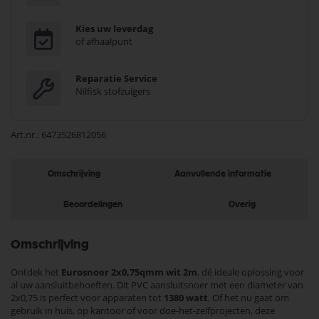
Kies uw leverdag
of afhaalpunt
Reparatie Service
Nilfisk stofzuigers
Art.nr.
6473526812056
Omschrijving
Aanvullende informatie
Beoordelingen
Overig
Omschrijving
Ontdek het
Eurosnoer 2x0,75qmm wit 2m
, dé ideale oplossing voor
al uw aansluitbehoeften. Dit PVC aansluitsnoer met een diameter van
2x0,75 is perfect voor apparaten tot
1380 watt
. Of het nu gaat om
gebruik in huis, op kantoor of voor doe-het-zelfprojecten, deze