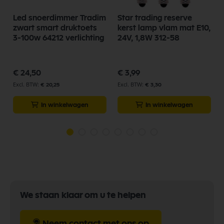
Led snoerdimmer Tradim
Star trading reserve
zwart smart druktoets
kerst lamp vlam mat E10,
3-100w 64212 verlichting
24V, 1,8W 312-58
€ 24,50
€ 3,99
€ 20,25
€ 3,30
In winkelwagen
In winkelwagen
We staan klaar om u te helpen
Neem contact met ons op