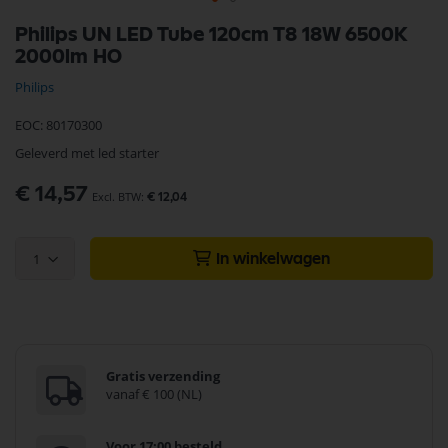
Ga
Philips UN LED Tube 120cm T8 18W 6500K
naar
2000lm HO
het
begin
Philips
van
de
EOC: 80170300
afbeeldingen-
gallerij
Geleverd met led starter
€ 14,57
€ 12,04
1
In winkelwagen
Gratis verzending
vanaf € 100 (NL)
Voor 17:00 besteld