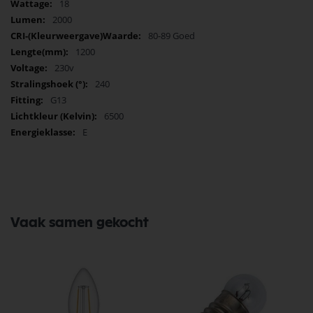
18
Gradenbundel: 240 graden
2000
Kleurechtheid: CRI 80
80-89 Goed
Powerfactor: 0,9
Energielabel: E
1200
Aantal branduren: 30.000 uur
230v
Aantal schakelingen: 50.000 x
240
Materiaal: Glas
Inclusief LED starter
G13
6500
Lengte: 1200 mm
E
Diameter: 26 mm
Vaak samen gekocht