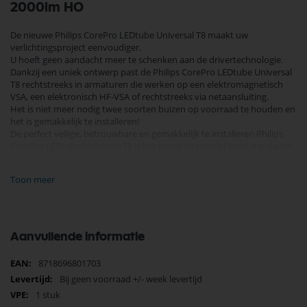
2000lm HO
De nieuwe Philips CorePro LEDtube Universal T8 maakt uw
verlichtingsproject eenvoudiger.
U hoeft geen aandacht meer te schenken aan de drivertechnologie.
Dankzij een uniek ontwerp past de Philips CorePro LEDtube Universal
T8 rechtstreeks in armaturen die werken op een elektromagnetisch
VSA, een elektronisch HF-VSA of rechtstreeks via netaansluiting.
Het is niet meer nodig twee soorten buizen op voorraad te houden en
het is gemakkelijk te installeren!
De perfect veilige, betrouwbare en gemakkelijk te installeren Philips
CorePro LEDtube Universal T8 is het ideale alternatief voor standaard
fluorescentiebuizen om energie te besparen en uw investering te
verlagen.
Toon meer
Deze LED Tube (LED TL buis) vervangt een TL lamp van 120cm (oud
wattage 36W)
CorePro LEDtube UN 1200mm HO 18W865 T8
Fitting: G13
Aanvullende informatie
Type: LED tube, T8
Vermogen: 18 Watt
Meer
8718696801703
Vervanging: 36 Watt
informatie
Bij geen voorraad +/- week levertijd
Voltage: 220 - 240 Volt
Lichtkleur: 6500 Kelvin 865
1 stuk
Lichtopbrengst : 2000 Lumen