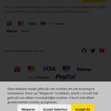
op
Door u te abonneren gaat u akkoord met ons privacybeleid en geeft
onze
u toestemming om updates van ons bedrijf te ontvangen.
nieuwsbrief
Neem contact met ons op
Deze website maakt gebruik van cookies om uw ervaring te
Nederlands
Copyright © 2024 Selectra Hengelo
verbeteren. Door op "Weigeren" te klikken, stemt u in met het
gebruik van alleen noodzakelijke cookies. U kunt ook alleen
geselecteerde cookies accepteren.
Weigeren
Accept Selection
Accept All