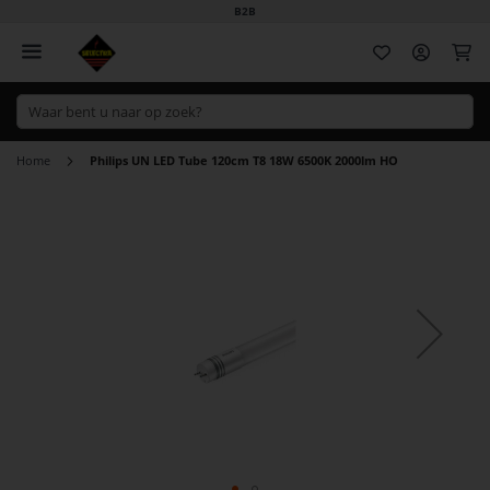
B2B
Wi
Home
Philips UN LED Tube 120cm T8 18W 6500K 2000lm HO
Ga
naar
het
einde
van
de
afbeeldingen-
gallerij