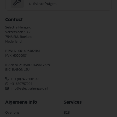
Nilfisk stofzuigers
Contact
Selectra Hengelo
Verzetslaan 13-7
7548 EM,
Boekelo
Nederland
BTW: NL001406482B41
KVK: 60566981
IBAN: NL21RABO0145617629
BIC: RABONL2U
+31 (0)74-2500199
+31630757204
info@selectrahengelo.nl
Algemene Info
Services
Over ons
B2B