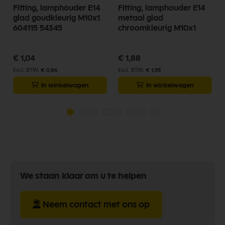
Fitting, lamphouder E14
Fitting, lamphouder E14
1
glad goudkleurig M10x1
metaal glad
604115 54345
chroomkleurig M10x1
€ 1,04
€ 1,88
€ 0,86
€ 1,55
In winkelwagen
In winkelwagen
We staan klaar om u te helpen
Neem contact met ons op