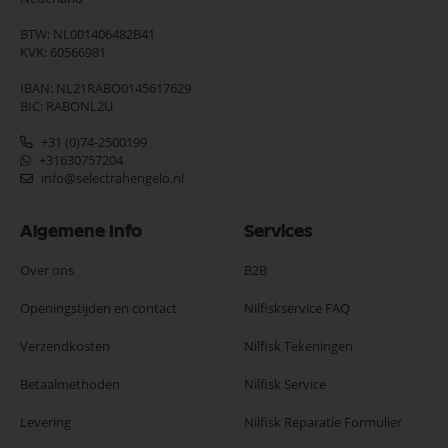
BTW: NL001406482B41
KVK: 60566981
IBAN: NL21RABO0145617629
BIC: RABONL2U
+31 (0)74-2500199
+31630757204
info@selectrahengelo.nl
Algemene Info
Services
Over ons
B2B
Openingstijden en contact
Nilfiskservice FAQ
Verzendkosten
Nilfisk Tekeningen
Betaalmethoden
Nilfisk Service
Levering
Nilfisk Reparatie Formulier