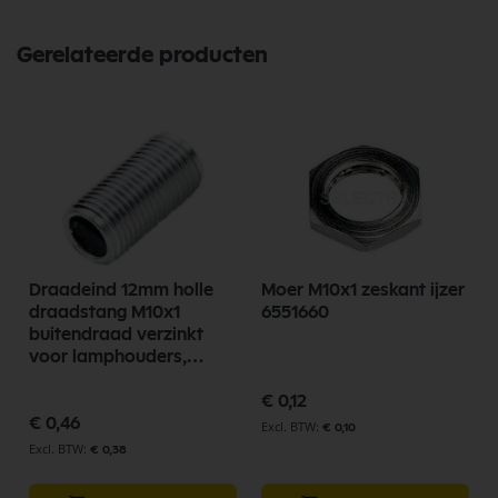
Gerelateerde producten
Draadeind 12mm holle
Moer M10x1 zeskant ijzer
draadstang M10x1
6551660
buitendraad verzinkt
voor lamphouders,
lampfittingen
€ 0,12
€ 0,46
€ 0,10
€ 0,38