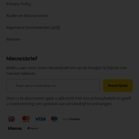
Privacy Policy
Ruilen en Retourneren
Algemene Voorwaarden
(pdf)
Merken
Nieuwsbrief
Meld u aan voor onze nieuwsbrief om op de hoogte te blijven van
nieuwe releases.
Abonneer
Inschrijven
u
op
Door u te abonneren gaat u akkoord met ons privacybeleid en geeft
onze
u toestemming om updates van ons bedrijf te ontvangen.
nieuwsbrief