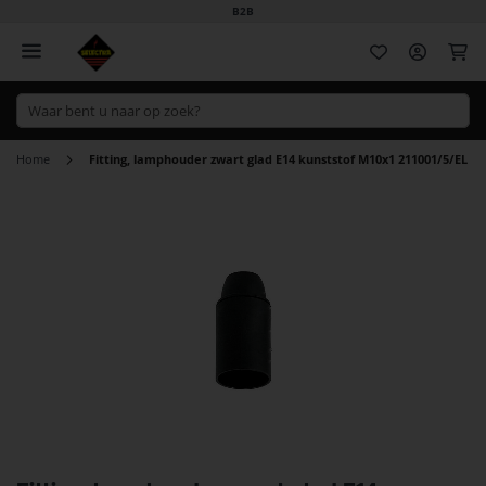
B2B
Wi
Home
Fitting, lamphouder zwart glad E14 kunststof M10x1 211001/5/EL
Ga
naar
het
einde
van
de
afbeeldingen-
gallerij
Ga