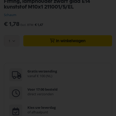
Fitting, lamphouder zwart glad E14
naar
kunststof M10x1 211001/5/EL
het
begin
Schaum
van
de
€ 1,78
€ 1,47
afbeeldingen-
gallerij
1
In winkelwagen
Gratis verzending
vanaf € 100 (NL)
Voor 17:00 besteld
direct verzonden
Kies uw leverdag
of afhaalpunt