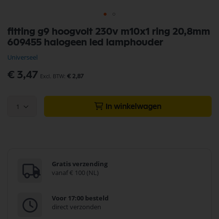
Ga
fitting g9 hoogvolt 230v m10x1 ring 20,8mm
naar
609455 halogeen led lamphouder
het
begin
Universeel
van
de
€ 3,47
€ 2,87
afbeeldingen-
gallerij
1
In winkelwagen
Gratis verzending
vanaf € 100 (NL)
Voor 17:00 besteld
direct verzonden