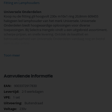
Fitting en Lamphouders
Universele Onderdelen
Koop nu de fitting g9 hoogvolt 230v m10x1 ring 20,8mm 609455
halogeen led lamphouder van het merk Universele. Universele
Onderdelen biedt hoogwaardige oplossingen voor diverse
toepassingen. Bij Selectra Hengelo vindt u een uitgebreid assortiment,
scherpe prijzen, en snelle levering. Ontdek de kwaliteit en
betrouwbaarheid van Universele Onderdelen vandaag nog en bestel
eenvoudig online.
Bekijk meer Universele Onderdelen
Toon meer
Aanvullende informatie
Meer
9003372917830
informatie
2-5 werkdagen
1 set
Buitendraad
230v