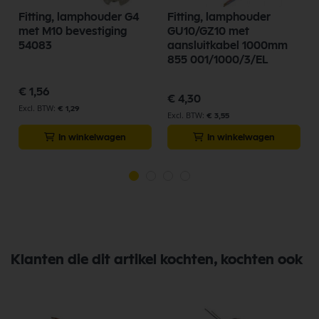
Fitting, lamphouder G4
Fitting, lamphouder
met M10 bevestiging
GU10/GZ10 met
54083
aansluitkabel 1000mm
855 001/1000/3/EL
€ 1,56
€ 4,30
€ 1,29
€ 3,55
In winkelwagen
In winkelwagen
Klanten die dit artikel kochten, kochten ook