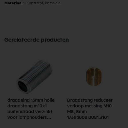
Kunststof, Porselein
Gerelateerde producten
draadeind 15mm holle
Draadstang reduceer
draadstang m10x1
verloop messing M10-
buitendraad verzinkt
M8, 8mm
voor lamphouders
1738.1008.0081.3101
lampfittingen 6551300