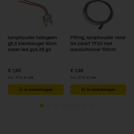
lamphouder halogeen
Fitting, lamphouder rond
g5.3 klembeugel 10cm
G4 zwart TF20 met
snoer led gy6.35 g4
aansluitsnoer 130cm
€ 1,85
€ 1,68
€ 1,53
€ 1,39
In winkelwagen
In winkelwagen