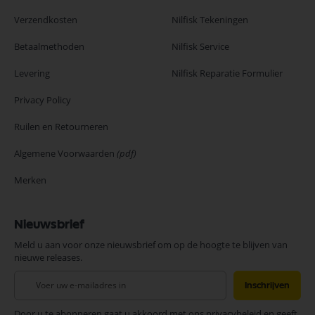
Verzendkosten
Nilfisk Tekeningen
Betaalmethoden
Nilfisk Service
Levering
Nilfisk Reparatie Formulier
Privacy Policy
Ruilen en Retourneren
Algemene Voorwaarden
(pdf)
Merken
Nieuwsbrief
Meld u aan voor onze nieuwsbrief om op de hoogte te blijven van
nieuwe releases.
Abonneer
Inschrijven
u
op
Door u te abonneren gaat u akkoord met ons privacybeleid en geeft
onze