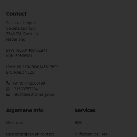
Contact
Selectra Hengelo
Verzetslaan 13-7
7548 EM,
Boekelo
Nederland
BTW: NL001406482B41
KVK: 60566981
IBAN: NL21RABO0145617629
BIC: RABONL2U
+31 (0)74-2500199
+31630757204
info@selectrahengelo.nl
Algemene Info
Services
Over ons
B2B
Openingstijden en contact
Nilfiskservice FAQ