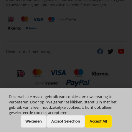
u toestemming om updates van ons bedrijf te ontvangen.
nieuwsbrief
Neem contact met ons op
Deze website maakt gebruik van cookies om uw ervaring te
Nederlands
Copyright © 2024 Selectra Hengelo
verbeteren. Door op "Weigeren" te klikken, stemt u in met het
gebruik van alleen noodzakelijke cookies. U kunt ook alleen
geselecteerde cookies accepteren.
Weigeren
Accept Selection
Accept All