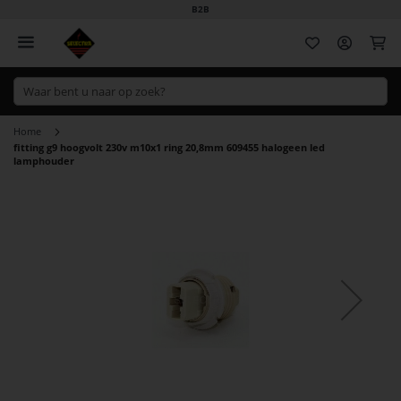
B2B
Wi
Home
fitting g9 hoogvolt 230v m10x1 ring 20,8mm 609455 halogeen led
lamphouder
Ga
naar
het
einde
van
de
afbeeldingen-
gallerij