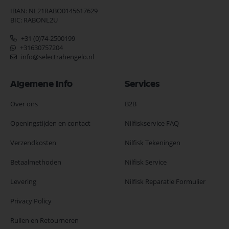
IBAN: NL21RABO0145617629
BIC: RABONL2U
+31 (0)74-2500199
+31630757204
info@selectrahengelo.nl
Algemene Info
Services
Over ons
B2B
Openingstijden en contact
Nilfiskservice FAQ
Verzendkosten
Nilfisk Tekeningen
Betaalmethoden
Nilfisk Service
Levering
Nilfisk Reparatie Formulier
Privacy Policy
Ruilen en Retourneren