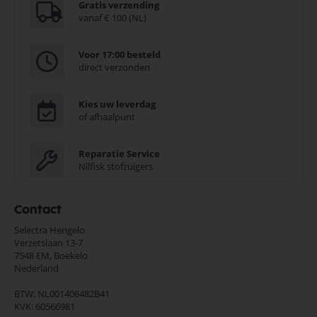
Gratis verzending
vanaf € 100 (NL)
Voor 17:00 besteld
direct verzonden
Kies uw leverdag
of afhaalpunt
Reparatie Service
Nilfisk stofzuigers
Contact
Selectra Hengelo
Verzetslaan 13-7
7548 EM,
Boekelo
Nederland
BTW: NL001406482B41
KVK: 60566981