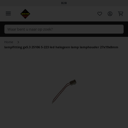
B2B
Wi
Home
lampfitting gx5.3 25106 5-223 led halogeen lamp lamphouder 27x19x8mm
Ga
naar
het
einde
van
de
afbeeldingen-
gallerij