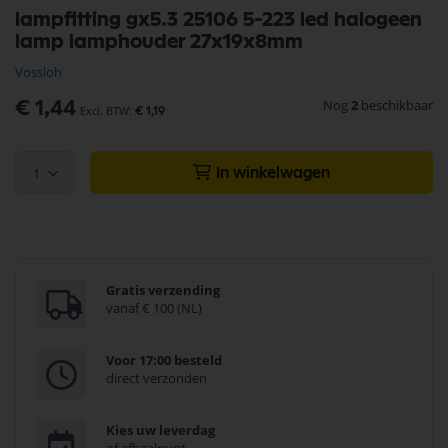
Ga
lampfitting gx5.3 25106 5-223 led halogeen
naar
lamp lamphouder 27x19x8mm
het
begin
Vossloh
van
de
Nog
2
beschikbaar
€ 1,44
€ 1,19
afbeeldingen-
gallerij
1
In winkelwagen
Gratis verzending
vanaf € 100 (NL)
Voor 17:00 besteld
direct verzonden
Kies uw leverdag