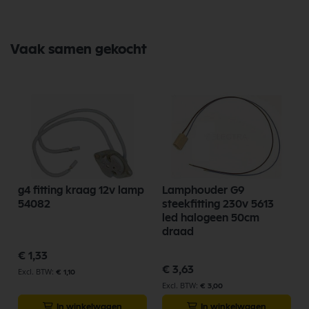
Vaak samen gekocht
g4 fitting kraag 12v lamp
Lamphouder G9
54082
steekfitting 230v 5613
led halogeen 50cm
draad
€ 1,33
€ 3,63
€ 1,10
€ 3,00
In winkelwagen
In winkelwagen