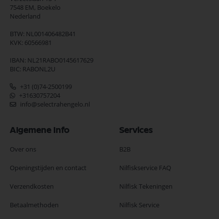
7548 EM,
Boekelo
Nederland
BTW: NL001406482B41
KVK: 60566981
IBAN: NL21RABO0145617629
BIC: RABONL2U
+31 (0)74-2500199
+31630757204
info@selectrahengelo.nl
Algemene Info
Services
Over ons
B2B
Openingstijden en contact
Nilfiskservice FAQ
Verzendkosten
Nilfisk Tekeningen
Betaalmethoden
Nilfisk Service