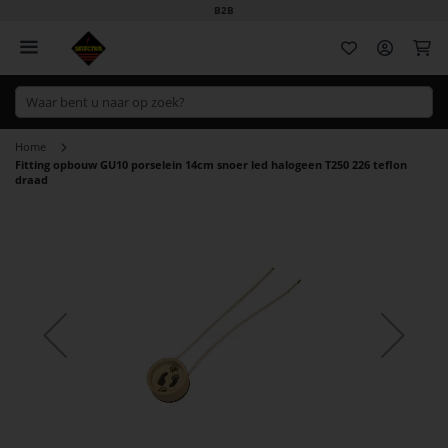
B2B
Wi
Home
Fitting opbouw GU10 porselein 14cm snoer led halogeen T250 226 teflon
draad
Ga
naar
het
einde
van
de
afbeeldingen-
gallerij