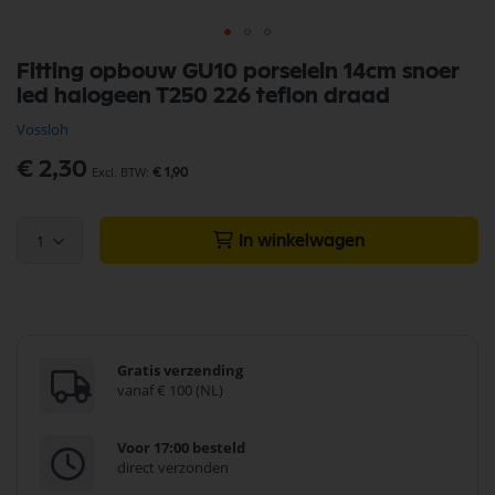
Ga
Fitting opbouw GU10 porselein 14cm snoer
naar
led halogeen T250 226 teflon draad
het
begin
Vossloh
van
de
€ 2,30
€ 1,90
afbeeldingen-
gallerij
1
In winkelwagen
Gratis verzending
vanaf € 100 (NL)
Voor 17:00 besteld
direct verzonden