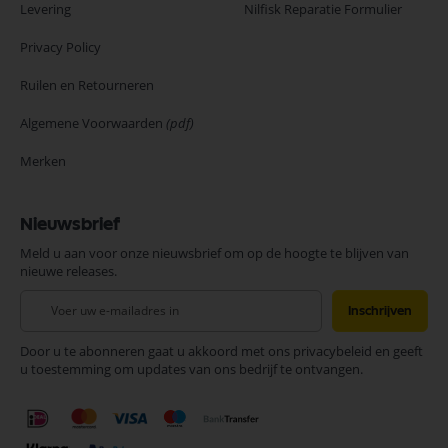
Levering
Nilfisk Reparatie Formulier
Privacy Policy
Ruilen en Retourneren
Algemene Voorwaarden
(pdf)
Merken
Nieuwsbrief
Meld u aan voor onze nieuwsbrief om op de hoogte te blijven van
nieuwe releases.
Abonneer
Inschrijven
u
op
Door u te abonneren gaat u akkoord met ons privacybeleid en geeft
onze
u toestemming om updates van ons bedrijf te ontvangen.
nieuwsbrief