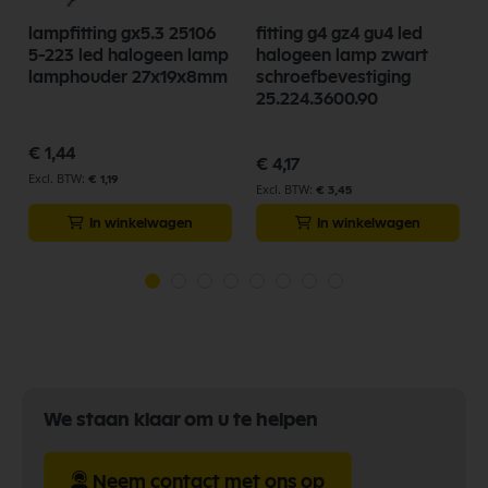
lampfitting gx5.3 25106
fitting g4 gz4 gu4 led
5-223 led halogeen lamp
halogeen lamp zwart
lamphouder 27x19x8mm
schroefbevestiging
25.224.3600.90
€ 1,44
€ 4,17
€ 1,19
€ 3,45
In winkelwagen
In winkelwagen
We staan klaar om u te helpen
Neem contact met ons op