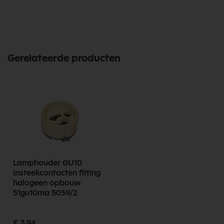
Gerelateerde producten
Lamphouder GU10
insteekcontacten fitting
halogeen opbouw
51gu10ma 5039/2
€ 3,94