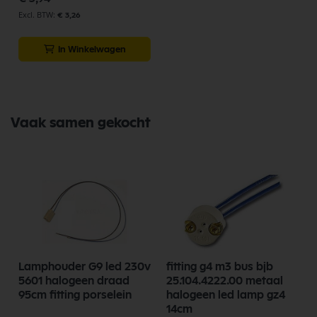
€ 3,26
In Winkelwagen
Vaak samen gekocht
Lamphouder G9 led 230v
fitting g4 m3 bus bjb
5601 halogeen draad
25.104.4222.00 metaal
95cm fitting porselein
halogeen led lamp gz4
14cm