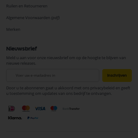
Ruilen en Retourneren
Algemene Voorwaarden
(pdf)
Merken
Nieuwsbrief
Meld u aan voor onze nieuwsbrief om op de hoogte te blijven van
nieuwe releases.
Abonneer
Inschrijven
u
op
Door u te abonneren gaat u akkoord met ons privacybeleid en geeft
onze
u toestemming om updates van ons bedrijf te ontvangen.
nieuwsbrief