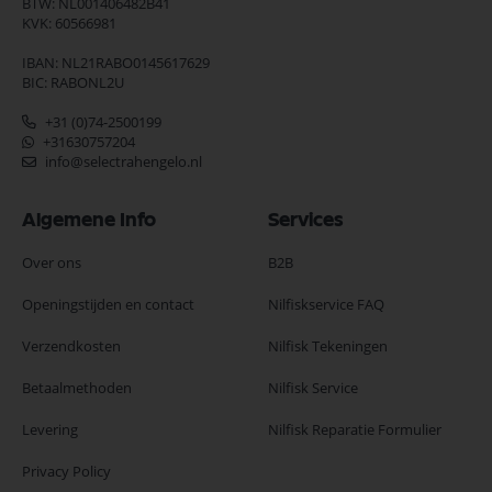
BTW: NL001406482B41
KVK: 60566981
IBAN: NL21RABO0145617629
BIC: RABONL2U
+31 (0)74-2500199
+31630757204
info@selectrahengelo.nl
Algemene Info
Services
Over ons
B2B
Openingstijden en contact
Nilfiskservice FAQ
Verzendkosten
Nilfisk Tekeningen
Betaalmethoden
Nilfisk Service
Levering
Nilfisk Reparatie Formulier
Privacy Policy