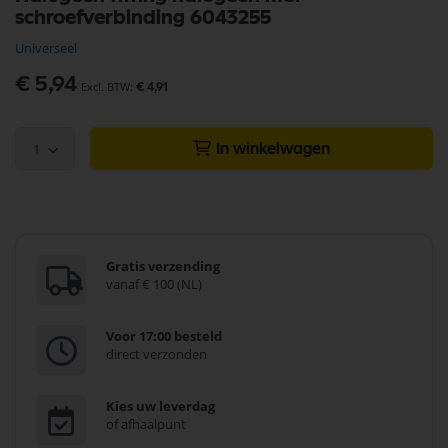
naar
schroefverbinding 6043255
het
begin
Universeel
van
de
€ 5,94
€ 4,91
afbeeldingen-
gallerij
1
In winkelwagen
Gratis verzending
vanaf € 100 (NL)
Voor 17:00 besteld
direct verzonden
Kies uw leverdag
of afhaalpunt