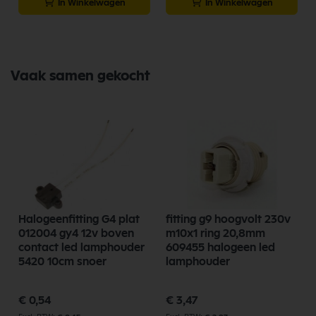
In Winkelwagen
In Winkelwagen
Vaak samen gekocht
Halogeenfitting G4 plat
fitting g9 hoogvolt 230v
m
012004 gy4 12v boven
m10x1 ring 20,8mm
contact led lamphouder
609455 halogeen led
5420 10cm snoer
lamphouder
€ 0,54
€ 3,47