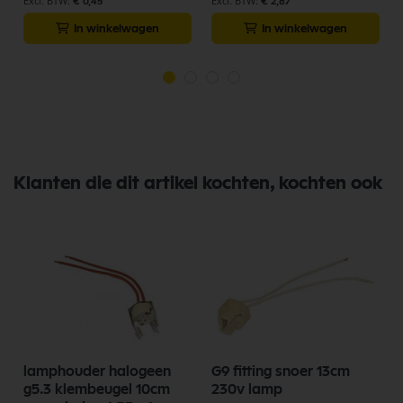
€ 0,45
€ 2,87
In winkelwagen
In winkelwagen
Klanten die dit artikel kochten, kochten ook
lamphouder halogeen
G9 fitting snoer 13cm
g5.3 klembeugel 10cm
230v lamp