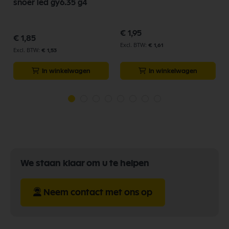
snoer led gy6.35 g4
€ 1,95
€ 1,85
€ 1,61
€ 1,53
In winkelwagen
In winkelwagen
We staan klaar om u te helpen
Neem contact met ons op