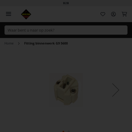
B2B
Wi
Home
Fitting binnenwerk G9 5600
Ga
naar
het
einde
van
de
afbeeldingen-
gallerij