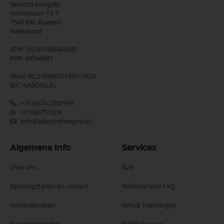
Selectra Hengelo
Verzetslaan 13-7
7548 EM,
Boekelo
Nederland
BTW: NL001406482B41
KVK: 60566981
IBAN: NL21RABO0145617629
BIC: RABONL2U
+31 (0)74-2500199
+31630757204
info@selectrahengelo.nl
Algemene Info
Services
Over ons
B2B
Openingstijden en contact
Nilfiskservice FAQ
Verzendkosten
Nilfisk Tekeningen