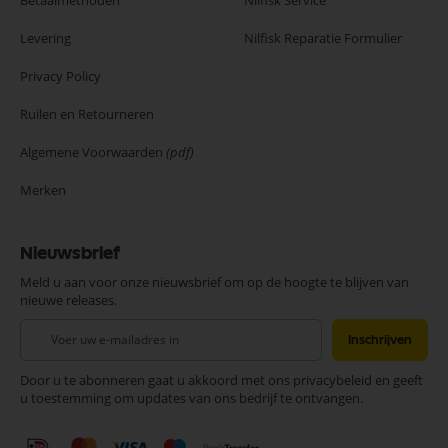
Betaalmethoden
Nilfisk Service
Levering
Nilfisk Reparatie Formulier
Privacy Policy
Ruilen en Retourneren
Algemene Voorwaarden
(pdf)
Merken
Nieuwsbrief
Meld u aan voor onze nieuwsbrief om op de hoogte te blijven van
nieuwe releases.
Abonneer
Inschrijven
u
op
Door u te abonneren gaat u akkoord met ons privacybeleid en geeft
onze
u toestemming om updates van ons bedrijf te ontvangen.
nieuwsbrief