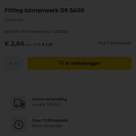
Ga
Fitting binnenwerk G9 5600
naar
het
Universeel
begin
van
geschikt voor toepassing in 20200g
de
afbeeldingen-
Nog
1
beschikbaar
€ 2,84
gallerij
€ 2,35
1
In winkelwagen
Gratis verzending
vanaf € 100 (NL)
Voor 17:00 besteld
direct verzonden