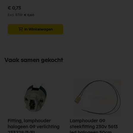
€ 0,73
€ 0,60
In Winkelwagen
Vaak samen gekocht
Fitting, lamphouder
Lamphouder G9
halogeen G9 verlichting
steekfitting 230v 5613
233228/5/EL
led halogeen 50cm