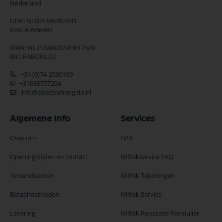
Nederland
BTW: NL001406482B41
KVK: 60566981
IBAN: NL21RABO0145617629
BIC: RABONL2U
+31 (0)74-2500199
+31630757204
info@selectrahengelo.nl
Algemene Info
Services
Over ons
B2B
Openingstijden en contact
Nilfiskservice FAQ
Verzendkosten
Nilfisk Tekeningen
Betaalmethoden
Nilfisk Service
Levering
Nilfisk Reparatie Formulier