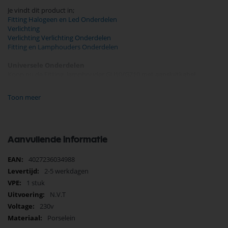
Je vindt dit product in;
Fitting Halogeen en Led Onderdelen
Verlichting
Verlichting Verlichting Onderdelen
Fitting en Lamphouders Onderdelen
Universele Onderdelen
Koop nu de Fitting, lamphouder GU10/GZ10 met aansluitkabel
1000mm 855 001/1000/3/EL van het merk Universele. Universele
Onderdelen biedt hoogwaardige oplossingen voor diverse
Toon meer
toepassingen. Bij Selectra Hengelo vindt u een uitgebreid assortiment,
scherpe prijzen, en snelle levering. Ontdek de kwaliteit en
betrouwbaarheid van Universele Onderdelen vandaag nog en bestel
eenvoudig online.
Aanvullende informatie
Bekijk meer Universele Onderdelen
Meer
4027236034988
informatie
2-5 werkdagen
1 stuk
N.V.T
230v
Porselein