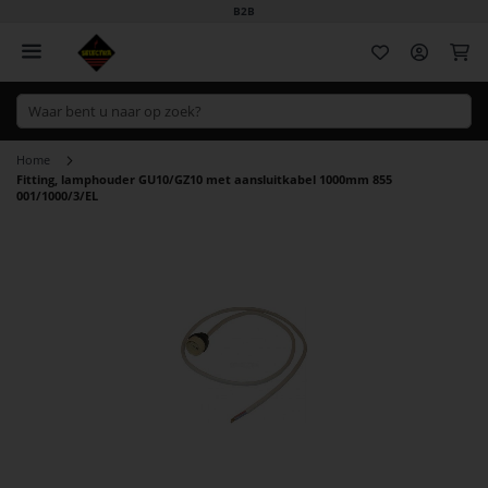
B2B
Wi
Home
Fitting, lamphouder GU10/GZ10 met aansluitkabel 1000mm 855
001/1000/3/EL
Ga
naar
het
einde
van
de
afbeeldingen-
gallerij