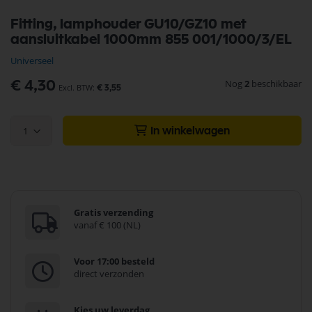
Ga
Fitting, lamphouder GU10/GZ10 met
naar
aansluitkabel 1000mm 855 001/1000/3/EL
het
begin
Universeel
van
de
Nog
2
beschikbaar
€ 4,30
€ 3,55
afbeeldingen-
gallerij
1
In winkelwagen
Gratis verzending
vanaf € 100 (NL)
Voor 17:00 besteld
direct verzonden
Kies uw leverdag