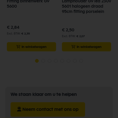
Fitting binnenwerk G9
Lamphouder G9 led 230v
5600
5601 halogeen draad
95cm fitting porselein
€ 2,84
€ 2,50
€ 2,35
€ 2,07
In winkelwagen
In winkelwagen
We staan klaar om u te helpen
Neem contact met ons op