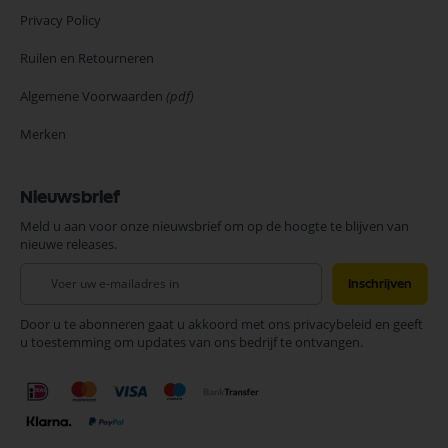
Privacy Policy
Ruilen en Retourneren
Algemene Voorwaarden
(pdf)
Merken
Nieuwsbrief
Meld u aan voor onze nieuwsbrief om op de hoogte te blijven van
nieuwe releases.
Abonneer
Inschrijven
u
op
Door u te abonneren gaat u akkoord met ons privacybeleid en geeft
onze
u toestemming om updates van ons bedrijf te ontvangen.
nieuwsbrief