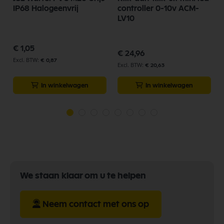
IP68 Halogeenvrij
controller 0-10v ACM-
LV10
€ 1,05
€ 24,96
€ 0,87
€ 20,63
In winkelwagen
In winkelwagen
We staan klaar om u te helpen
Neem contact met ons op