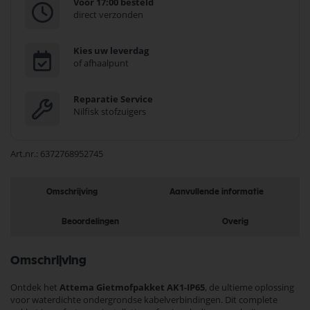
Voor 17:00 besteld
direct verzonden
Kies uw leverdag
of afhaalpunt
Reparatie Service
Nilfisk stofzuigers
Art.nr.
6372768952745
Omschrijving
Aanvullende informatie
Beoordelingen
Overig
Omschrijving
Ontdek het
Attema Gietmofpakket AK1-IP65
, de ultieme oplossing
voor waterdichte ondergrondse kabelverbindingen. Dit complete