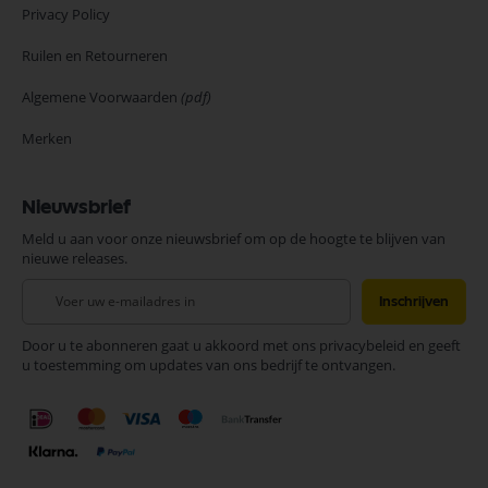
Privacy Policy
Ruilen en Retourneren
Algemene Voorwaarden
(pdf)
Merken
Nieuwsbrief
Meld u aan voor onze nieuwsbrief om op de hoogte te blijven van
nieuwe releases.
Abonneer
Inschrijven
u
op
Door u te abonneren gaat u akkoord met ons privacybeleid en geeft
onze
u toestemming om updates van ons bedrijf te ontvangen.
nieuwsbrief