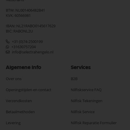
BTW: NL001406482B41
KVK: 60566981
IBAN: NL21RABO0145617629
BIC: RABONL2U
+31 (0)74-2500199
+31630757204
info@selectrahengelo.nl
Algemene Info
Services
Over ons
B2B
Openingstijden en contact
Nilfiskservice FAQ
Verzendkosten
Nilfisk Tekeningen
Betaalmethoden
Nilfisk Service
Levering
Nilfisk Reparatie Formulier