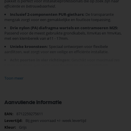
pakket is perfect voor installatieprofessionals die op zoek zijn naar
efficiëntie en betrouwbaarheid
.
Inclusief 2-componenten PUR-giethars:
De transparante
mengzak zorgt voor een gemakkelijke en foutloze toepassing.
Drie nylon (PA) diafragma wartels en contramoeren M25:
Passend voor de meest gebruikte grondkabels, XmvKas en YmvKas,
met een klembereik van ø11 - 17mm.
Unieke kroonsteen:
Speciaal ontworpen voor flexibele
aardlitzen, wat zorgt voor een veilige en efficiënte installatie.
Acht poorten in vier richtingen:
Geschikt voor maximaal zes
kabels per doos, wat zorgt voor flexibiliteit en veelzijdigheid.
Snel klaar voor gebruik:
Vul de kabeldoos en graaf direct in -
Toon meer
sneller onder spanning te zetten voor een
tijdwinnende installatie
.
Milieuvriendelijk:
Gehard giethars kan eenvoudig met het
huisvuil worden afgevoerd.
Aanvullende informatie
Kies voor het Attema Gietmofpakket AK1-IP65 voor een
duurzame
en veilige
kabeloplossing. Ervaar een
eenvoudige installatie
en
Meer
8712259275611
gemoedsrust bij uw projecten.
Bestel vandaag nog
en optimaliseer
informatie
uw installatieproces!
Bij geen voorraad +/- week levertijd
Grijs