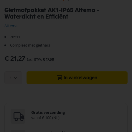
Ga
Gietmofpakket AK1-IP65 Attema -
naar
Waterdicht en Efficiënt
het
begin
Attema
van
de
28511
afbeeldingen-
gallerij
Compleet met giethars
€ 21,27
€ 17,58
1
In winkelwagen
Gratis verzending
vanaf € 100 (NL)