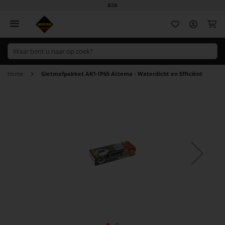
B2B
Wi
Home
Gietmofpakket AK1-IP65 Attema - Waterdicht en Efficiënt
Ga
naar
het
einde
van
de
afbeeldingen-
gallerij