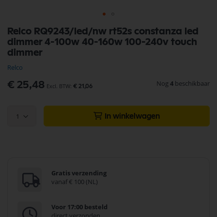
Ga
Relco RQ9243/led/nw rt52s constanza led
naar
dimmer 4-100w 40-160w 100-240v touch
het
begin
dimmer
van
Relco
de
afbeeldingen-
Nog
4
beschikbaar
€ 25,48
gallerij
€ 21,06
1
In winkelwagen
Gratis verzending
vanaf € 100 (NL)
Voor 17:00 besteld
direct verzonden