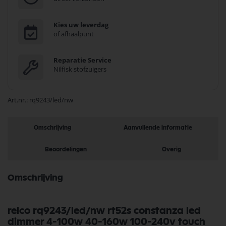
Kies uw leverdag
of afhaalpunt
Reparatie Service
Nilfisk stofzuigers
Art.nr.
rq9243/led/nw
Omschrijving
Aanvullende informatie
Beoordelingen
Overig
Omschrijving
relco rq9243/led/nw rt52s constanza led
dimmer 4-100w 40-160w 100-240v touch