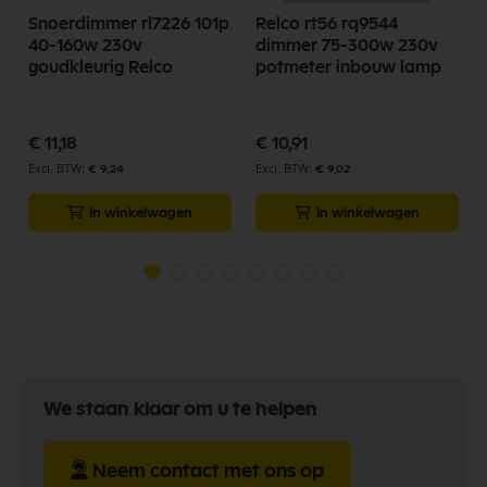
Snoerdimmer rl7226 101p
Relco rt56 rq9544
40-160w 230v
dimmer 75-300w 230v
goudkleurig Relco
potmeter inbouw lamp
€ 11,18
€ 10,91
€ 9,24
€ 9,02
In winkelwagen
In winkelwagen
We staan klaar om u te helpen
Neem contact met ons op