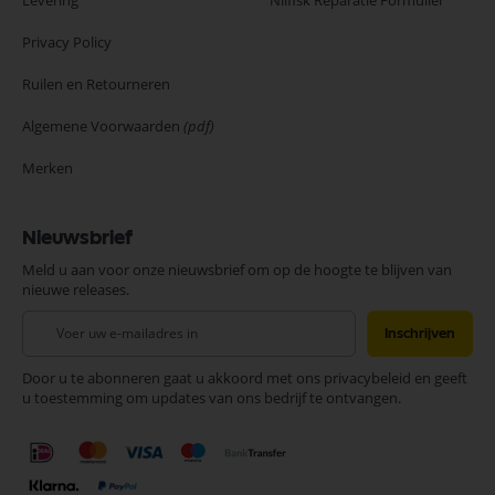
Levering
Nilfisk Reparatie Formulier
Privacy Policy
Ruilen en Retourneren
Algemene Voorwaarden
(pdf)
Merken
Nieuwsbrief
Meld u aan voor onze nieuwsbrief om op de hoogte te blijven van
nieuwe releases.
Abonneer
Inschrijven
u
op
Door u te abonneren gaat u akkoord met ons privacybeleid en geeft
onze
u toestemming om updates van ons bedrijf te ontvangen.
nieuwsbrief