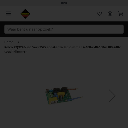
B2B
Wi
Home
Relco RQ9243/led/nw rt52s constanza led dimmer 4-100w 40-160w 100-240v
touch dimmer
Ga
naar
het
einde
van
de
afbeeldingen-
gallerij