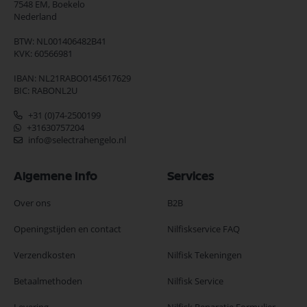
7548 EM,
Boekelo
Nederland
BTW: NL001406482B41
KVK: 60566981
IBAN: NL21RABO0145617629
BIC: RABONL2U
+31 (0)74-2500199
+31630757204
info@selectrahengelo.nl
Algemene Info
Services
Over ons
B2B
Openingstijden en contact
Nilfiskservice FAQ
Verzendkosten
Nilfisk Tekeningen
Betaalmethoden
Nilfisk Service