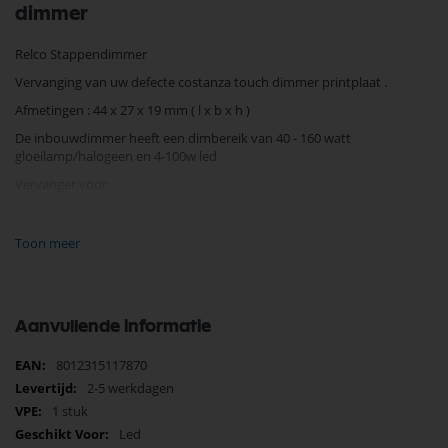
dimmer
Relco Stappendimmer
Vervanging van uw defecte costanza touch dimmer printplaat .
Afmetingen : 44 x 27 x 19 mm ( l x b x h )
De inbouwdimmer heeft een dimbereik van 40 - 160 watt
gloeilamp/halogeen en 4-100w led
Vervanger voor:
9D1305150300
Luceplan
Toon meer
Costanza
Lichtbron E27 150W
Aanvullende informatie
Exclusief Fitting
Meer
8012315117870
dimmer sensor c/ptl E27 D13new 9D1305150300 915003146432
informatie
D13N/05
2-5 werkdagen
1 stuk
IAA E27 HSGST E27 D13
Led
30773500