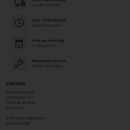
vanaf € 100 (NL)
Voor 17:00 besteld
direct verzonden
Kies uw leverdag
of afhaalpunt
Reparatie Service
Nilfisk stofzuigers
Contact
Selectra Hengelo
Verzetslaan 13-7
7548 EM,
Boekelo
Nederland
BTW: NL001406482B41
KVK: 60566981