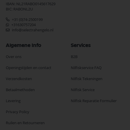
IBAN: NL21RABO0145617629
BIC: RABONL2U
+31 (0)74-2500199
+31630757204
info@selectrahengelo.nl
Algemene Info
Services
Over ons
B2B
Openingstijden en contact
Nilfiskservice FAQ
Verzendkosten
Nilfisk Tekeningen
Betaalmethoden
Nilfisk Service
Levering
Nilfisk Reparatie Formulier
Privacy Policy
Ruilen en Retourneren