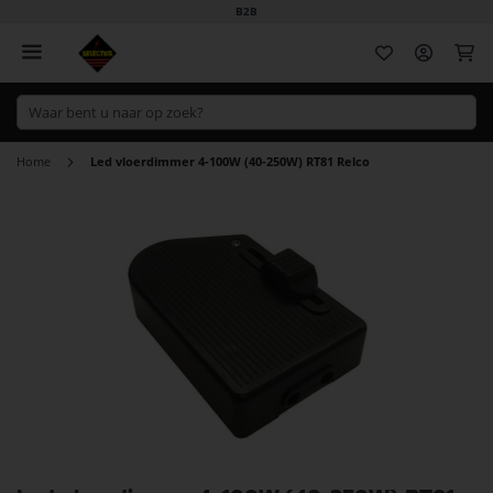
B2B
Wi
Home
Led vloerdimmer 4-100W (40-250W) RT81 Relco
Ga
naar
het
einde
van
de
afbeeldingen-
gallerij
Ga