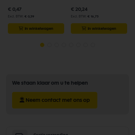
€ 0,47
€ 20,24
€ 0,39
€ 16,73
In winkelwagen
In winkelwagen
We staan klaar om u te helpen
Neem contact met ons op
Gratis verzending