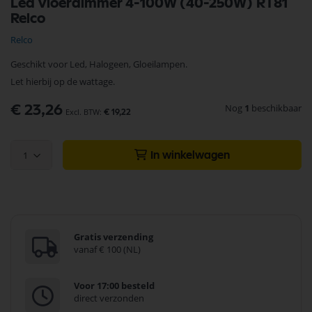
Led vloerdimmer 4-100W (40-250W) RT81
naar
Relco
het
begin
Relco
van
de
Geschikt voor Led, Halogeen, Gloeilampen.
afbeeldingen-
Let hierbij op de wattage.
gallerij
Nog
1
beschikbaar
€ 23,26
€ 19,22
1
In winkelwagen
Gratis verzending
vanaf € 100 (NL)
Voor 17:00 besteld
direct verzonden