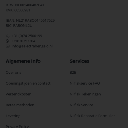
BTW: NL001406482B41
KVK: 60566981
IBAN: NL21RABO0145617629
BIC: RABONL2U
+31 (0)74-2500199
+31630757204
info@selectrahengelo.nl
Algemene Info
Services
Over ons
B2B
Openingstijden en contact
Nilfiskservice FAQ
Verzendkosten
Nilfisk Tekeningen
Betaalmethoden
Nilfisk Service
Levering
Nilfisk Reparatie Formulier
Privacy Policy