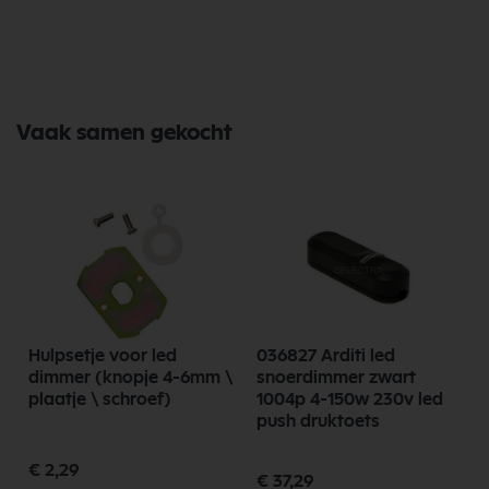
Vaak samen gekocht
Hulpsetje voor led
036827 Arditi led
dimmer (knopje 4-6mm \
snoerdimmer zwart
g
plaatje \ schroef)
1004p 4-150w 230v led
push druktoets
€ 2,29
€ 37,29