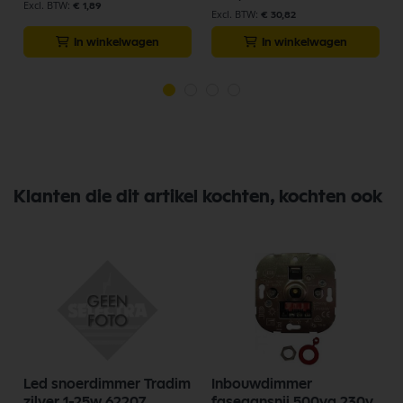
€ 1,89
€ 30,82
In winkelwagen
In winkelwagen
Klanten die dit artikel kochten, kochten ook
Led snoerdimmer Tradim
Inbouwdimmer
zilver 1-25w 62207
faseaansnij 500va 230v