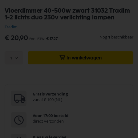
Ga
Vloerdimmer 40-500w zwart 31032 Tradim
naar
1-2 lichts duo 230v verlichting lampen
het
begin
Tradim
van
de
Nog
1
beschikbaar
€ 20,90
€ 17,27
afbeeldingen-
gallerij
1
In winkelwagen
Gratis verzending
vanaf € 100 (NL)
Voor 17:00 besteld
direct verzonden
Kies uw leverdag