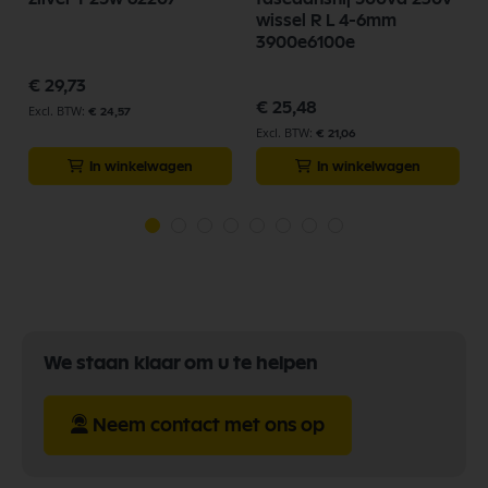
wissel R L 4-6mm
3900e6100e
€ 29,73
€ 25,48
€ 24,57
€ 21,06
In winkelwagen
In winkelwagen
We staan klaar om u te helpen
Neem contact met ons op