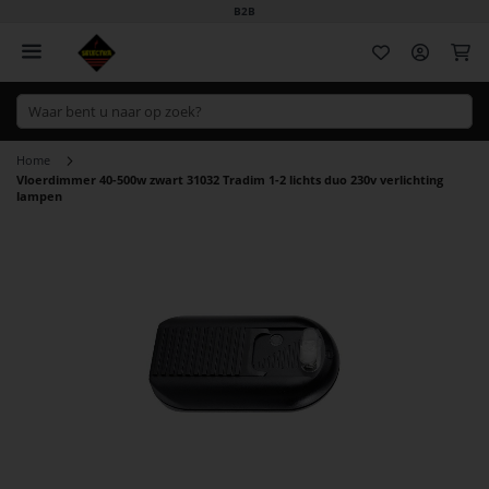
B2B
Wi
Home
Vloerdimmer 40-500w zwart 31032 Tradim 1-2 lichts duo 230v verlichting
lampen
Ga
naar
het
einde
van
de
afbeeldingen-
gallerij