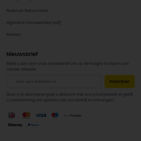
Ruilen en Retourneren
Algemene Voorwaarden
(pdf)
Merken
Nieuwsbrief
Meld u aan voor onze nieuwsbrief om op de hoogte te blijven van
nieuwe releases.
Abonneer
Inschrijven
u
op
Door u te abonneren gaat u akkoord met ons privacybeleid en geeft
onze
u toestemming om updates van ons bedrijf te ontvangen.
nieuwsbrief