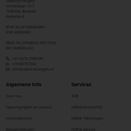
Selectra Hengelo
Verzetslaan 13-7
7548 EM,
Boekelo
Nederland
BTW: NL001406482B41
KVK: 60566981
IBAN: NL21RABO0145617629
BIC: RABONL2U
+31 (0)74-2500199
+31630757204
info@selectrahengelo.nl
Algemene Info
Services
Over ons
B2B
Openingstijden en contact
Nilfiskservice FAQ
Verzendkosten
Nilfisk Tekeningen
Betaalmethoden
Nilfisk Service