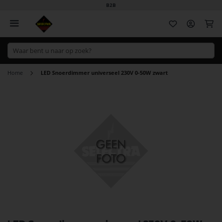
B2B
Wi
Home
LED Snoerdimmer universeel 230V 0-50W zwart
Ga
naar
het
einde
van
de
afbeeldingen-
gallerij
Ga