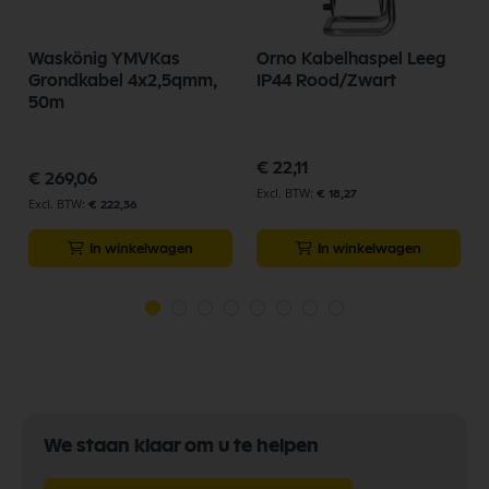
Waskönig YMVKas
Orno Kabelhaspel Leeg
Grondkabel 4x2,5qmm,
IP44 Rood/Zwart
50m
€ 22,11
€ 269,06
€ 18,27
€ 222,36
In winkelwagen
In winkelwagen
We staan klaar om u te helpen