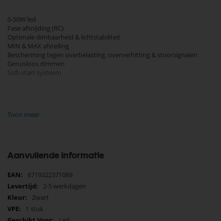
0-50W led
Fase afsnijding (RC)
Optimale dimbaarheid & lichtstabiliteit
MIN & MAX afstelling
Bescherming tegen overbelasting, oververhitting & stoorsignalen
Geruisloos dimmen
Soft-start systeem
Algemene informatie
Toon meer
Artikelnummer: ECO-DIM.08 (B) / ECO-DIM.08W
Type led dimmer: Trailing Edge / Fase afsnijding / R,C
Vermogen: 0-50 Watt LED
Bediening: Druk/draai
Verpakking: Per stuk verpakt
Aanvullende informatie
Geschikte lampen
Meer
8719322371089
Led lampen 230V* (0-50W)
informatie
2-5 werkdagen
Gloeilampen (10-100W)
Halogeenlampen 230V (10-100W)
Zwart
Laagspanningslampen met elektronische trafo, zoals led lampen met
1 stuk
trafo (0-50W)
Led