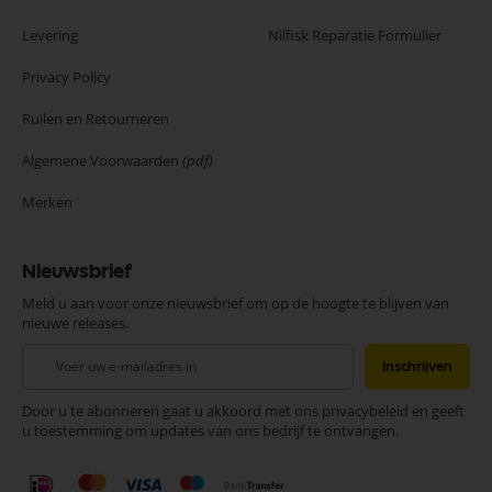
Levering
Nilfisk Reparatie Formulier
Privacy Policy
Ruilen en Retourneren
Algemene Voorwaarden
(pdf)
Merken
Nieuwsbrief
Meld u aan voor onze nieuwsbrief om op de hoogte te blijven van
nieuwe releases.
Abonneer
Inschrijven
u
op
Door u te abonneren gaat u akkoord met ons privacybeleid en geeft
onze
u toestemming om updates van ons bedrijf te ontvangen.
nieuwsbrief