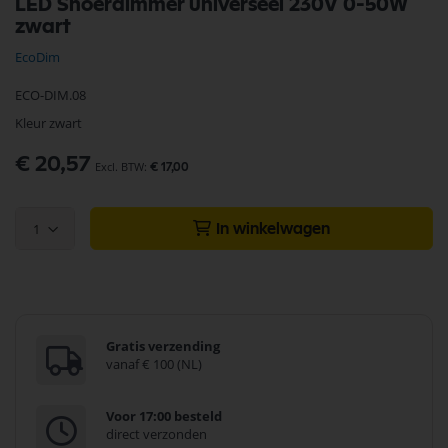
LED Snoerdimmer universeel 230V 0-50W
naar
zwart
het
begin
EcoDim
van
de
ECO-DIM.08
afbeeldingen-
gallerij
Kleur zwart
€ 20,57
€ 17,00
1
In winkelwagen
Gratis verzending
vanaf € 100 (NL)
Voor 17:00 besteld
direct verzonden