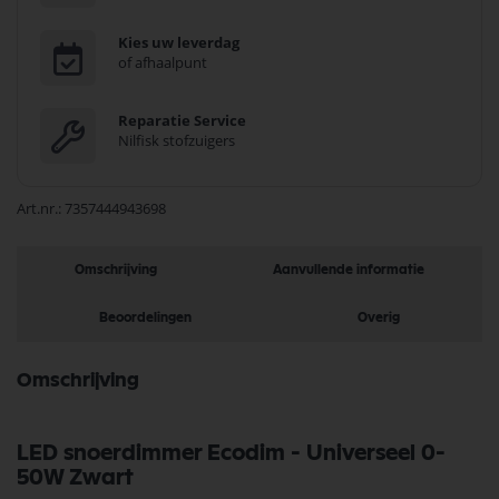
Kies uw leverdag
of afhaalpunt
Reparatie Service
Nilfisk stofzuigers
Art.nr.
7357444943698
Omschrijving
Aanvullende informatie
Beoordelingen
Overig
Omschrijving
LED snoerdimmer Ecodim - Universeel 0-
50W Zwart