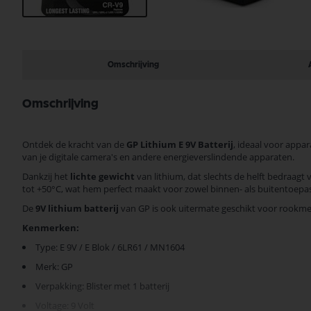
Ga
naar
het
begin
Omschrijving
van
de
afbeeldingen-
Omschrijving
gallerij
Ontdek de kracht van de
GP Lithium E 9V Batterij
, ideaal voor appa
van je digitale camera's en andere energieverslindende apparaten.
Dankzij het
lichte gewicht
van lithium, dat slechts de helft bedraagt 
tot +50°C, wat hem perfect maakt voor zowel binnen- als buitentoepa
De
9V lithium batterij
van GP is ook uitermate geschikt voor rookme
Kenmerken:
Type: E 9V / E Blok / 6LR61 / MN1604
Merk: GP
Verpakking: Blister met 1 batterij
Voltage: 9 Volt