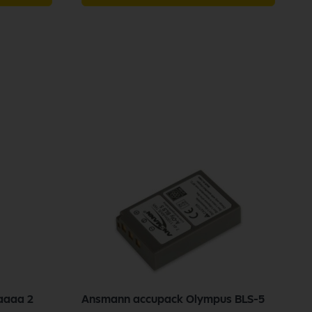
aaaa 2
Ansmann accupack Olympus BLS-5
a