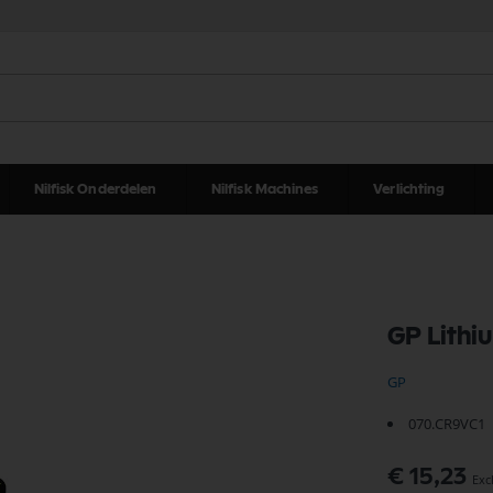
Nilfisk Onderdelen
Nilfisk Machines
Verlichting
GP Lithi
GP
070.CR9VC1
€ 15,23