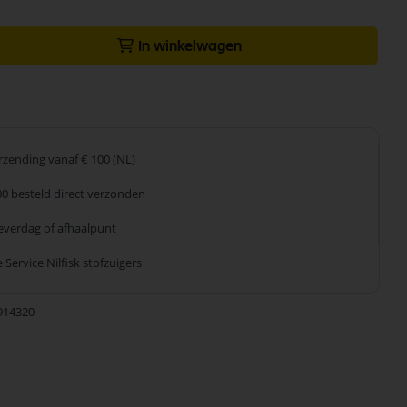
In winkelwagen
erzending
vanaf € 100 (NL)
00 besteld
direct verzonden
leverdag
of afhaalpunt
 Service
Nilfisk stofzuigers
914320