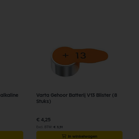
alkaline
Varta Gehoor Batterij V13 Blister (8
Stuks)
€ 4,25
€ 3,51
In winkelwagen