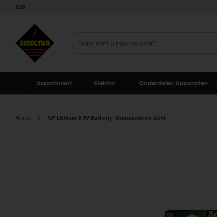
B2B
Assortiment
Elektro
Onderdelen Apparaten
Home
GP Lithium E 9V Batterij - Duurzaam en Licht
Ga
naar
het
einde
van
de
afbeeldingen-
gallerij