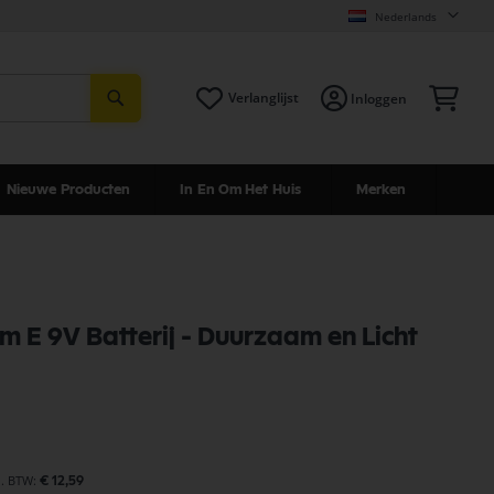
Nederlands
Zoeken
Win
Verlanglijst
Inloggen
Nieuwe Producten
In En Om Het Huis
Merken
um E 9V Batterij - Duurzaam en Licht
€ 12,59