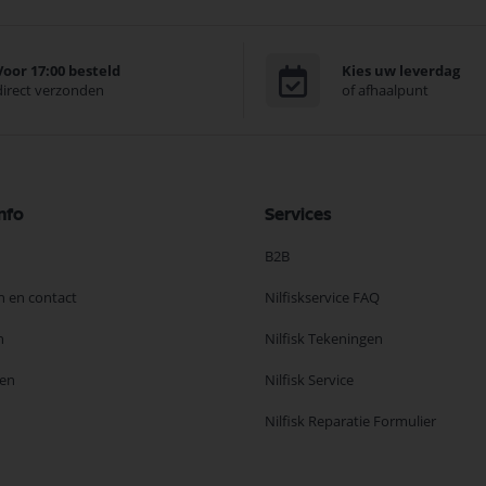
Voor 17:00 besteld
Kies uw leverdag
direct verzonden
of afhaalpunt
nfo
Services
B2B
n en contact
Nilfiskservice FAQ
n
Nilfisk Tekeningen
en
Nilfisk Service
Nilfisk Reparatie Formulier