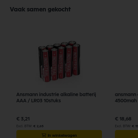
Vaak samen gekocht
Ansmann industrie alkaline batterij
ansmann o
AAA / LR03 10stuks
4500mah 
€ 3,21
€ 18,68
€ 2,65
€ 1
In winkelwagen