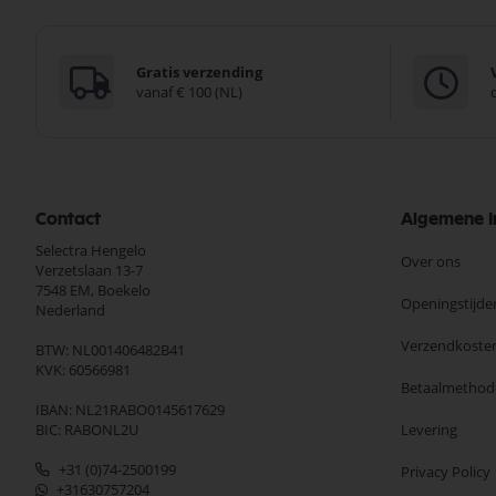
Gratis verzending
vanaf € 100 (NL)
Contact
Algemene I
Selectra Hengelo
Over ons
Verzetslaan 13-7
7548 EM,
Boekelo
Openingstijde
Nederland
Verzendkoste
BTW: NL001406482B41
KVK: 60566981
Betaalmethod
IBAN: NL21RABO0145617629
BIC: RABONL2U
Levering
+31 (0)74-2500199
Privacy Policy
+31630757204