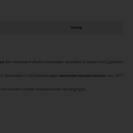
Overig
mee
dan standaard alkaline batterijen, waardoor je langer kunt genieten
men. Bovendien is hij bestand tegen
extreme temperaturen
van -40°C
ig kunt houden zonder voortdurende vervangingen.