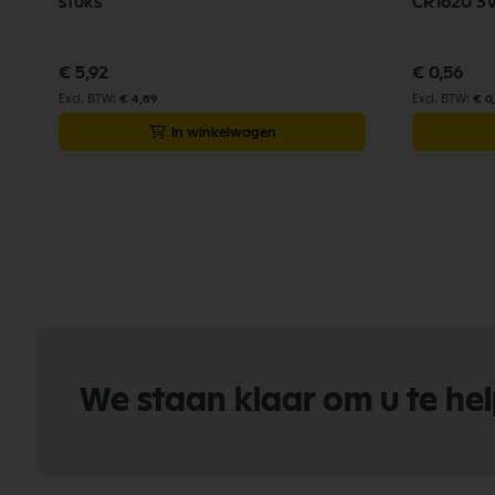
stuks
CR1620 3
€ 5,92
€ 0,56
€ 4,89
€ 0
In winkelwagen
We staan klaar om u te he