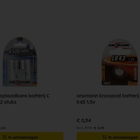
plaadbare batterij C
ansmann knoopcel batterij 
2 stuks
lr43 1.5v
€ 0,54
5,44
€ 0,45
In winkelwagen
In winkelwagen