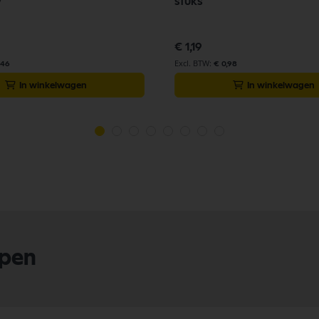
V
stuks
€ 1,19
,46
€ 0,98
In winkelwagen
In winkelwagen
lpen