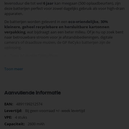
levensduur die tot wel
6 jaar
kan meegaan (500 oplaadbeurten), zijn
deze batterijen perfect voor zowel dagelijks gebruik als voor high-drain
apparaten.
De batterijen worden geleverd in een
eco-vriendelijke, 30%
kleinere, geheel recyclebare en hersluitbare kartonnen
verpakking
, wat bijdraagt aan een beter milieu. Of je nu op zoek bent
naar betrouwbare stroom voor je afstandsbedieningen, digitale
camera's of draadloze muizen, de GP ReCyko batterijen zijn de
oplossing.
Type: AA Penlite Oplaadbaar
Capaciteit: 2600mAh
Toon meer
Voltage: 1.2V
Materiaal: NiMH
Koop vandaag nog en benut de voordelen van langdurige stroom met
Aanvullende informatie
minimale impact op het milieu. Zorg dat je nooit meer zonder stroom
zit!
Meer
4891199212574
informatie
Bij geen voorraad +/- week levertijd
4 stuks
2600 mAh