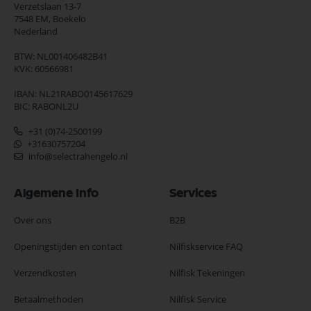
Verzetslaan 13-7
7548 EM,
Boekelo
Nederland
BTW: NL001406482B41
KVK: 60566981
IBAN: NL21RABO0145617629
BIC: RABONL2U
+31 (0)74-2500199
+31630757204
info@selectrahengelo.nl
Algemene Info
Services
Over ons
B2B
Openingstijden en contact
Nilfiskservice FAQ
Verzendkosten
Nilfisk Tekeningen
Betaalmethoden
Nilfisk Service