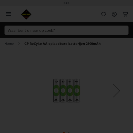
B2B
Wi
Home
GP ReCyko AA oplaadbare batterijen 2600mAh
Ga
naar
het
einde
van
de
afbeeldingen-
gallerij