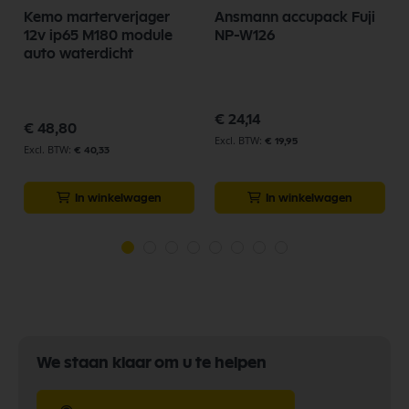
Kemo marterverjager
Ansmann accupack Fuji
12v ip65 M180 module
NP-W126
auto waterdicht
€ 24,14
€ 48,80
€ 19,95
€ 40,33
In winkelwagen
In winkelwagen
We staan klaar om u te helpen