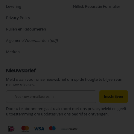
Levering
Nilfisk Reparatie Formulier
Privacy Policy
Ruilen en Retourneren
Algemene Voorwaarden
(pdf)
Merken
Nieuwsbrief
Meld u aan voor onze nieuwsbrief om op de hoogte te blijven van
nieuwe releases.
Abonneer
Inschrijven
u
op
Door u te abonneren gaat u akkoord met ons privacybeleid en geeft
onze
u toestemming om updates van ons bedrijf te ontvangen.
nieuwsbrief