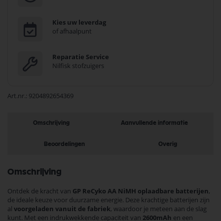
Kies uw leverdag
of afhaalpunt
Reparatie Service
Nilfisk stofzuigers
Art.nr.
9204892654369
Omschrijving
Aanvullende informatie
Beoordelingen
Overig
Omschrijving
Ontdek de kracht van
GP ReCyko AA NiMH oplaadbare batterijen
,
de ideale keuze voor duurzame energie. Deze krachtige batterijen zijn
al
voorgeladen vanuit de fabriek
, waardoor je meteen aan de slag
kunt. Met een indrukwekkende capaciteit van
2600mAh
en een