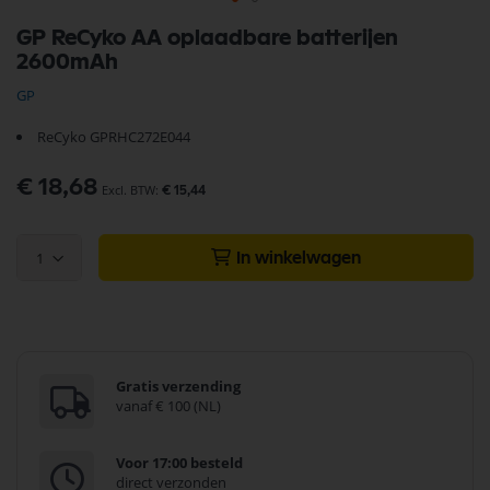
Ga
GP ReCyko AA oplaadbare batterijen
naar
2600mAh
het
begin
GP
van
de
ReCyko GPRHC272E044
afbeeldingen-
gallerij
€ 18,68
€ 15,44
1
In winkelwagen
Gratis verzending
vanaf € 100 (NL)
Voor 17:00 besteld
direct verzonden