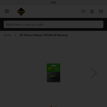
B2B
Wi
Home
GP Photo Lithium CR123A 3V Batterij
Ga
naar
het
einde
van
de
afbeeldingen-
gallerij