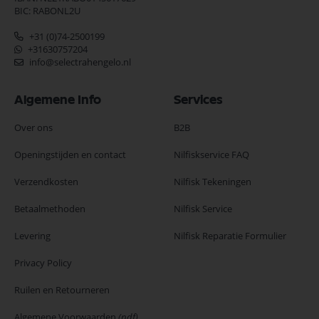
BIC: RABONL2U
+31 (0)74-2500199
+31630757204
info@selectrahengelo.nl
Algemene Info
Services
Over ons
B2B
Openingstijden en contact
Nilfiskservice FAQ
Verzendkosten
Nilfisk Tekeningen
Betaalmethoden
Nilfisk Service
Levering
Nilfisk Reparatie Formulier
Privacy Policy
Ruilen en Retourneren
Algemene Voorwaarden
(pdf)