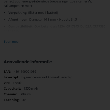
perfect voor energie-intensieve toepassingen zoals camera's,
zaklampen en meer.
Verpakking:
Blister met 1 batterij
Afmetingen:
Diameter 16,8 mm x Hoogte 34,5 mm
Compatibiliteit:
Ook bekend als 123A, CR17345, DL123A, CR17335
en EL123A
Waarom kiezen voor GP? Omdat elke batterij garant staat voor
Toon meer
betrouwbaarheid en duurzaamheid. U hoeft zich geen zorgen meer te
maken over onverwachte stroomuitval tijdens cruciale momenten.
Gun uw apparaten de beste energiebron met de GP Photo Lithium
CR123A batterij. Bestel vandaag nog en ervaar het verschil!
Aanvullende informatie
Meer
4891199001086
informatie
Bij geen voorraad +/- week levertijd
1 stuk
1550 mAh
Lithium
3V