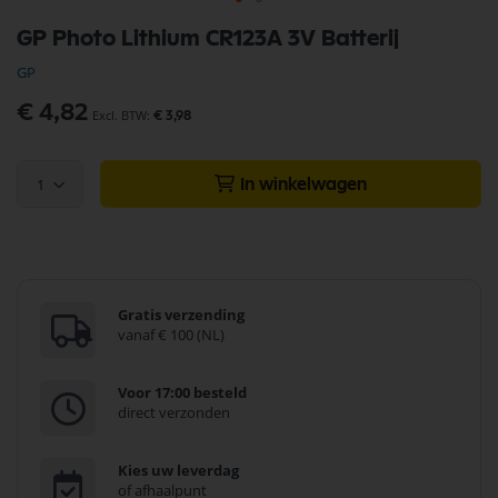
Ga
GP Photo Lithium CR123A 3V Batterij
naar
het
GP
begin
van
€ 4,82
€ 3,98
de
afbeeldingen-
gallerij
1
In winkelwagen
Gratis verzending
vanaf € 100 (NL)
Voor 17:00 besteld
direct verzonden
Kies uw leverdag
of afhaalpunt