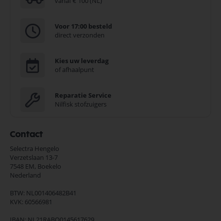
vanaf € 100 (NL)
Voor 17:00 besteld
direct verzonden
Kies uw leverdag
of afhaalpunt
Reparatie Service
Nilfisk stofzuigers
Contact
Selectra Hengelo
Verzetslaan 13-7
7548 EM,
Boekelo
Nederland
BTW: NL001406482B41
KVK: 60566981
IBAN: NL21RABO0145617629