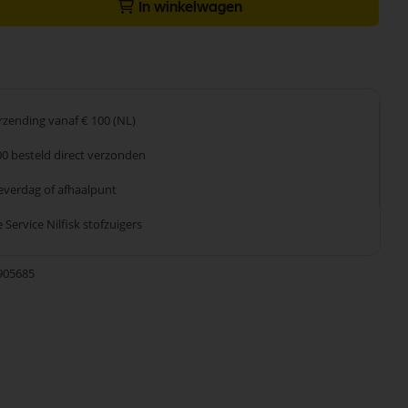
In winkelwagen
erzending
vanaf € 100 (NL)
00 besteld
direct verzonden
leverdag
of afhaalpunt
 Service
Nilfisk stofzuigers
905685