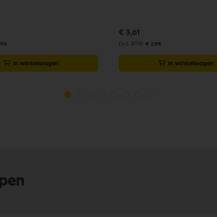
€ 3,61
,90
€ 2,98
In winkelwagen
In winkelwagen
lpen