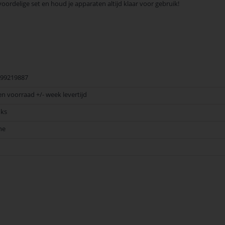
voordelige set en houd je apparaten altijd klaar voor gebruik!
99219887
en voorraad +/- week levertijd
uks
ne