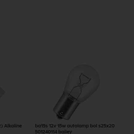
2) Alkaline
ba15s 12v 15w autolamp bol s25x20
a
501240114 bailey
C