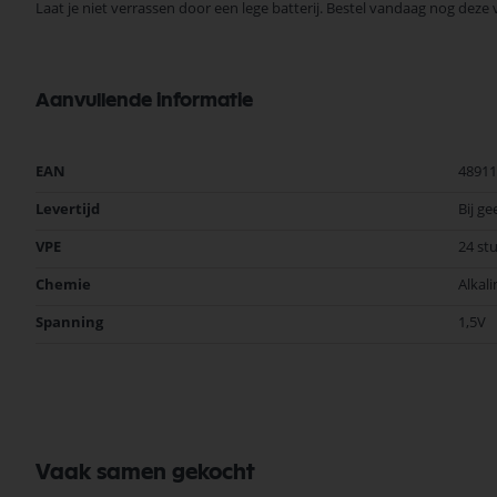
Laat je niet verrassen door een lege batterij. Bestel vandaag nog deze 
Aanvullende informatie
Meer
EAN
48911
informatie
Levertijd
Bij ge
VPE
24 st
Chemie
Alkali
Spanning
1,5V
Vaak samen gekocht