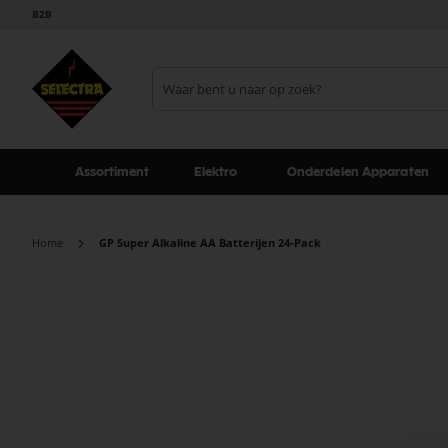
B2B
Assortiment
Elektro
Onderdelen Apparaten
Home
GP Super Alkaline AA Batterijen 24-Pack
Ga
naar
het
einde
van
de
afbeeldingen-
gallerij