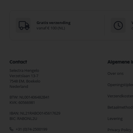
Gratis verzending
vanaf € 100 (NL)
Contact
Algemene I
Selectra Hengelo
Over ons
Verzetslaan 13-7
7548 EM,
Boekelo
Openingstijde
Nederland
Verzendkoste
BTW: NL001406482B41
KVK: 60566981
Betaalmethod
IBAN: NL21RABO0145617629
BIC: RABONL2U
Levering
+31 (0)74-2500199
Privacy Policy