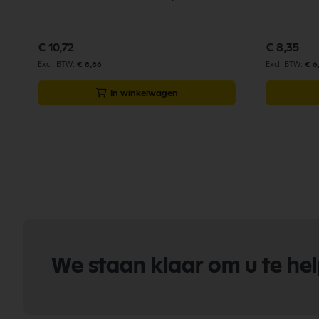
€ 10,72
€ 8,35
€ 8,86
€ 6
In winkelwagen
We staan klaar om u te he