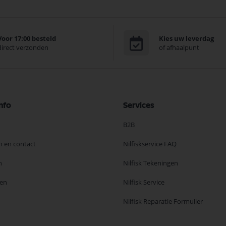
Voor 17:00 besteld
Kies uw leverdag
direct verzonden
of afhaalpunt
nfo
Services
B2B
n en contact
Nilfiskservice FAQ
n
Nilfisk Tekeningen
en
Nilfisk Service
Nilfisk Reparatie Formulier