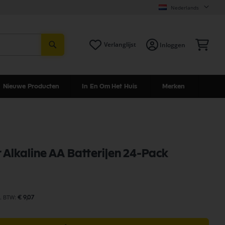
Nederlands
Zoeken
Win
Verlanglijst
Inloggen
Nieuwe Producten
In En Om Het Huis
Merken
 Alkaline AA Batterijen 24-Pack
€ 9,07