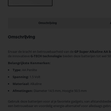
Ga
naar
het
begin
Omschrijving
van
de
afbeeldingen-
Omschrijving
gallerij
Ervaar de kracht en betrouwbaarheid van de
GP Super Alkaline AA b
de innovatieve
G-TECH technologie
bieden deze batterijen tot wel 5
Belangrijkste Kenmerken:
Type:
AA Penlite
Spanning:
1.5 Volt
Materiaal:
Alkaline
Afmetingen:
Diameter 14.5 mm, Hoogte 50.5 mm
Gebruik deze batterijen voor al je favoriete gadgets, van afstandsbedi
een betrouwbaar en voordelig energie-alternatief voor alledaags gebru