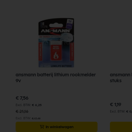
ansmann batterij lithium rookmelder
ansmann b
9v
stuks
Speciale
€ 7,56
prijs
€ 1,19
€ 6,25
€ 21,16
€ 0
€ 17,49
In winkelwagen