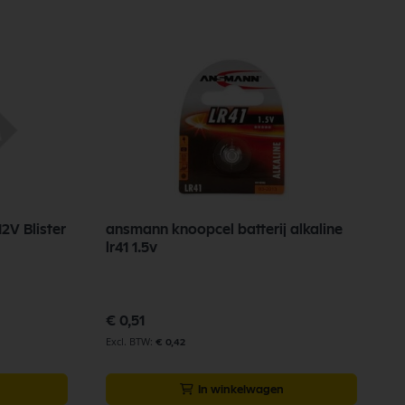
12V Blister
ansmann knoopcel batterij alkaline
lr41 1.5v
€ 0,51
€ 0,42
In winkelwagen