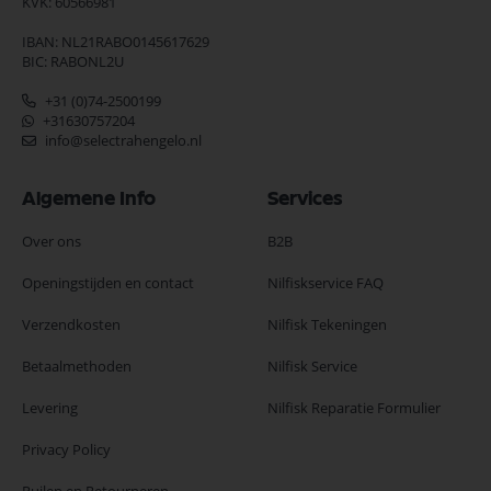
KVK: 60566981
IBAN: NL21RABO0145617629
BIC: RABONL2U
+31 (0)74-2500199
+31630757204
info@selectrahengelo.nl
Algemene Info
Services
Over ons
B2B
Openingstijden en contact
Nilfiskservice FAQ
Verzendkosten
Nilfisk Tekeningen
Betaalmethoden
Nilfisk Service
Levering
Nilfisk Reparatie Formulier
Privacy Policy