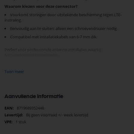
Waarom kiezen voor deze connector?
Voorkomt storingen door uitstekende bescherming tegen LTE-
instraling.
Eenvoudig aan te sluiten: alleen een schroevendraaier nodig.
Compatibel met installatiekabels van 6-7 mm dik.
Perfect voor
professionele antenne-installaties
waarbij
betrouwbaarheid essentieel is.
Maak uw TV- en multimedia-ervaring
storingsvrij
met producten uit
de categorieën Coax pluggen en Antenne - TV. Bestel vandaag nog de
Toon meer
IEC male connector met hoge afscherming
en geniet van een heldere
ontvangst!
Aanvullende informatie
Meer
8719689352448
informatie
Bij geen voorraad +/- week levertijd
1 stuk