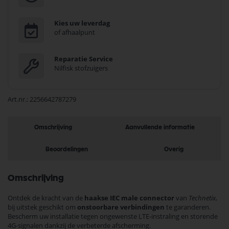
Kies uw leverdag
of afhaalpunt
Reparatie Service
Nilfisk stofzuigers
Art.nr.
2256642787279
Omschrijving
Aanvullende informatie
Beoordelingen
Overig
Omschrijving
Ontdek de kracht van de
haakse IEC male connector
van
Technetix
,
bij uitstek geschikt om
onstoorbare verbindingen
te garanderen.
Bescherm uw installatie tegen ongewenste LTE-instraling en storende
4G-signalen dankzij de verbeterde afscherming.