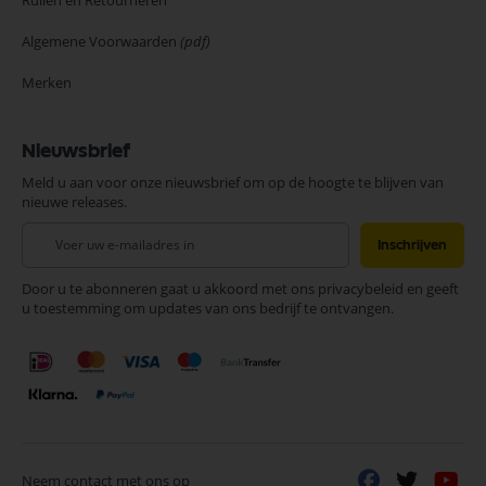
Ruilen en Retourneren
Algemene Voorwaarden
(pdf)
Merken
Nieuwsbrief
Meld u aan voor onze nieuwsbrief om op de hoogte te blijven van
nieuwe releases.
Abonneer
Inschrijven
u
op
Door u te abonneren gaat u akkoord met ons privacybeleid en geeft
onze
u toestemming om updates van ons bedrijf te ontvangen.
nieuwsbrief
Neem contact met ons op