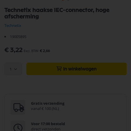
Ga
Technetix haakse IEC-connector, hoge
naar
afscherming
het
begin
Technetix
van
de
19005895
afbeeldingen-
gallerij
€ 3,22
€ 2,66
1
In winkelwagen
Gratis verzending
vanaf € 100 (NL)
Voor 17:00 besteld
direct verzonden