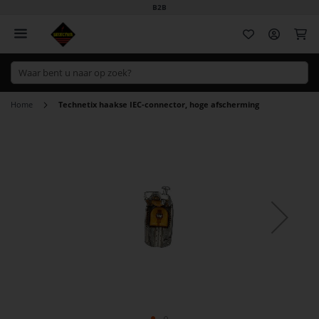
B2B
Wi
Home
Technetix haakse IEC-connector, hoge afscherming
Ga
naar
het
einde
van
de
afbeeldingen-
gallerij