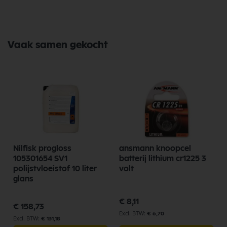
Vaak samen gekocht
m
Nilfisk progloss
ansmann knoopcel
s
105301654 SV1
batterij lithium cr1225 3
polijstvloeistof 10 liter
volt
glans
€ 8,11
€ 158,73
€ 6,70
€ 131,18