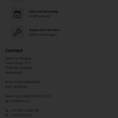
Kies uw leverdag
of afhaalpunt
Reparatie Service
Nilfisk stofzuigers
Contact
Selectra Hengelo
Verzetslaan 13-7
7548 EM,
Boekelo
Nederland
BTW: NL001406482B41
KVK: 60566981
IBAN: NL21RABO0145617629
BIC: RABONL2U
+31 (0)74-2500199
+31630757204