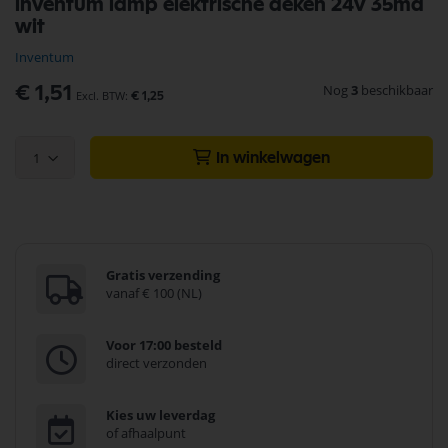
inventum lamp elektrische deken 24v 35ma
naar
wit
het
begin
Inventum
van
de
Nog
3
beschikbaar
€ 1,51
€ 1,25
afbeeldingen-
gallerij
1
In winkelwagen
Gratis verzending
vanaf € 100 (NL)
Voor 17:00 besteld
direct verzonden
Kies uw leverdag
of afhaalpunt