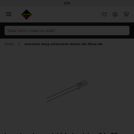
B2B
Wi
Home
inventum lamp elektrische deken 24v 35ma wit
Ga
naar
het
einde
van
de
afbeeldingen-
gallerij
Ga