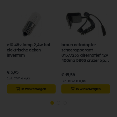
e10 48v lamp 2,4w bol
braun netadapter
elektrische deken
scheerapparaat
inventum
81577235 alternatief 12v
400ma 5895 cruzer xp
xpii zwart
€ 5,95
€ 15,58
€ 4,92
€ 12,88
In winkelwagen
In winkelwagen