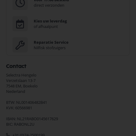
direct verzonden
Kies uw leverdag
of afhaalpunt
Reparatie Service
Nilfisk stofzuigers
Contact
Selectra Hengelo
Verzetslaan 13-7
7548 EM,
Boekelo
Nederland
BTW: NL001406482B41
KVK: 60566981
IBAN: NL21RABO0145617629
BIC: RABONL2U
+31 (0)74-2500199