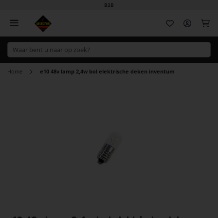
B2B
Wi
Home
e10 48v lamp 2,4w bol elektrische deken inventum
Ga
naar
het
einde
van
de
afbeeldingen-
gallerij
Ga