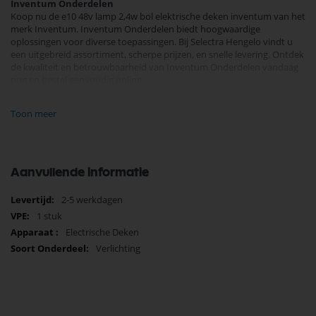
Inventum Onderdelen
Koop nu de e10 48v lamp 2,4w bol elektrische deken inventum van het
merk Inventum. Inventum Onderdelen biedt hoogwaardige
oplossingen voor diverse toepassingen. Bij Selectra Hengelo vindt u
een uitgebreid assortiment, scherpe prijzen, en snelle levering. Ontdek
de kwaliteit en betrouwbaarheid van Inventum Onderdelen vandaag
nog en bestel eenvoudig online.
Bekijk meer Inventum Onderdelen
Toon meer
Aanvullende informatie
Meer
2-5 werkdagen
informatie
1 stuk
Electrische Deken
Verlichting