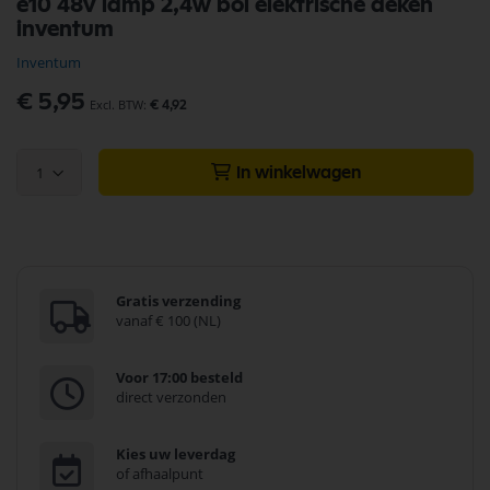
e10 48v lamp 2,4w bol elektrische deken
naar
inventum
het
begin
Inventum
van
de
€ 5,95
€ 4,92
afbeeldingen-
gallerij
1
In winkelwagen
Gratis verzending
vanaf € 100 (NL)
Voor 17:00 besteld
direct verzonden
Kies uw leverdag
of afhaalpunt