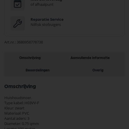
of afhaalpunt
Reparatie Service
Nilfisk stofzuigers
Art.nr.
3680958778738
Omschrijving
Aanvullende informatie
Beoordelingen
Overig
Omschrijving
Huishoudsnoer.
Type kabel: H03VV-F
Kleur: zwart
Materiaal: PVC
Aantal aders: 3
Diameter: 0,75 qmm
Lengte: 100 meter