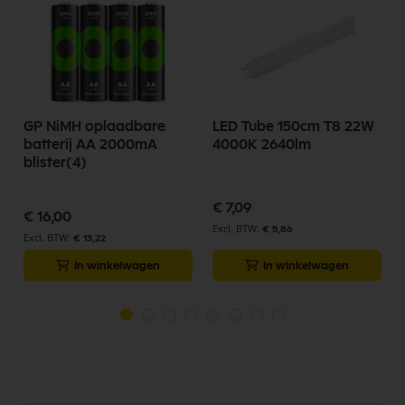
GP NiMH oplaadbare
LED Tube 150cm T8 22W
batterij AA 2000mA
4000K 2640lm
blister(4)
€ 7,09
€ 16,00
€ 5,86
€ 13,22
In winkelwagen
In winkelwagen