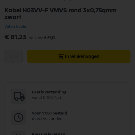
Ga
Kabel H03VV-F VMVS rond 3x0,75qmm
naar
zwart
het
begin
Vatan Cable
van
de
€ 81,23
€ 67,13
afbeeldingen-
gallerij
1
In winkelwagen
Gratis verzending
vanaf € 100 (NL)
Voor 17:00 besteld
direct verzonden
Kies uw leverdag