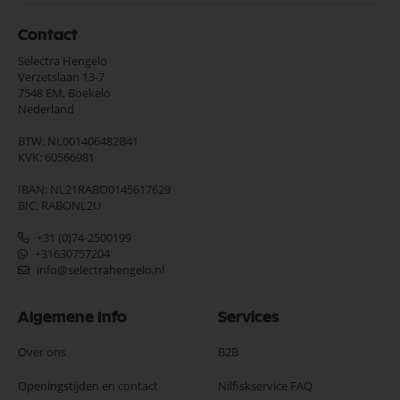
Contact
Selectra Hengelo
Verzetslaan 13-7
7548 EM,
Boekelo
Nederland
BTW: NL001406482B41
KVK: 60566981
IBAN: NL21RABO0145617629
BIC: RABONL2U
+31 (0)74-2500199
+31630757204
info@selectrahengelo.nl
Algemene Info
Services
Over ons
B2B
Openingstijden en contact
Nilfiskservice FAQ