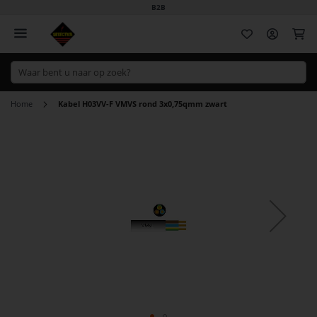
B2B
Wi
Home
Kabel H03VV-F VMVS rond 3x0,75qmm zwart
Ga
naar
het
einde
van
de
afbeeldingen-
gallerij