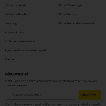
Verzendkosten
Nilfisk Tekeningen
Betaalmethoden
Nilfisk Service
Levering
Nilfisk Reparatie Formulier
Privacy Policy
Ruilen en Retourneren
Algemene Voorwaarden
(pdf)
Merken
Nieuwsbrief
Meld u aan voor onze nieuwsbrief om op de hoogte te blijven van
nieuwe releases.
Abonneer
Inschrijven
u
op
Door u te abonneren gaat u akkoord met ons privacybeleid en geeft
onze