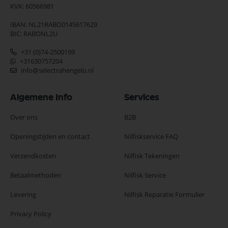
KVK: 60566981
IBAN: NL21RABO0145617629
BIC: RABONL2U
+31 (0)74-2500199
+31630757204
info@selectrahengelo.nl
Algemene Info
Services
Over ons
B2B
Openingstijden en contact
Nilfiskservice FAQ
Verzendkosten
Nilfisk Tekeningen
Betaalmethoden
Nilfisk Service
Levering
Nilfisk Reparatie Formulier
Privacy Policy