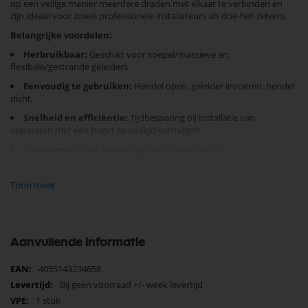
op een veilige manier meerdere draden met elkaar te verbinden en
zijn ideaal voor zowel professionele installateurs als doe-het-zelvers.
Belangrijke voordelen:
Herbruikbaar:
Geschikt voor soepel/massieve en
flexibele/gestrande geleiders.
Eenvoudig te gebruiken:
Hendel open, geleider invoeren, hendel
dicht.
Snelheid en efficiëntie:
Tijdbesparing bij installatie van
apparaten met een hoger benodigd vermogen.
Testruimte:
Voor eenvoudige verbindingstests.
Deze lasklemmen zijn transparant oranje, hebben een maximaal
Toon meer
voltage van 450V en ondersteunen een draaddikte variërend van 0,2
mm tot 4 mm. Met hun compacte afmetingen (18,8 x 30 x 8,6 mm) zijn
ze perfect voor diverse installatieprojecten.
Waarom kiezen voor WAGO?
Optimale betrouwbaarheid,
Aanvullende informatie
gebruiksgemak en geavanceerde technologie die zorgt voor een
veilige en duurzame verbinding van uw elektrische circuits.
Meer
4055143234658
Koop nu en ervaar de eenvoud en efficiëntie van onze revolutionaire
informatie
Bij geen voorraad +/- week levertijd
lasklemmen!
1 stuk