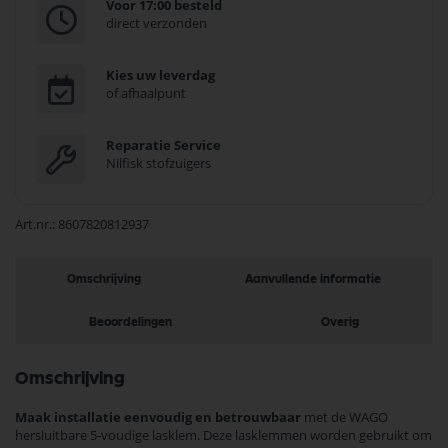
Voor 17:00 besteld
direct verzonden
Kies uw leverdag
of afhaalpunt
Reparatie Service
Nilfisk stofzuigers
Art.nr.
8607820812937
Omschrijving
Aanvullende informatie
Beoordelingen
Overig
Omschrijving
Maak installatie eenvoudig en betrouwbaar
met de WAGO
hersluitbare 5-voudige lasklem. Deze lasklemmen worden gebruikt om