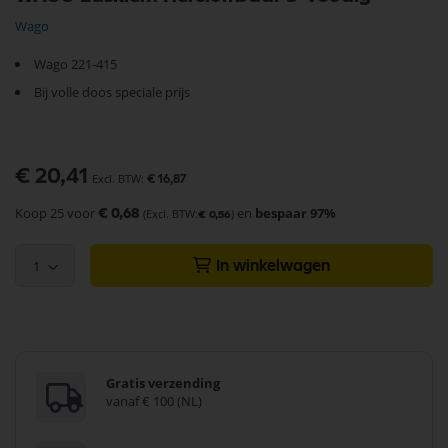
naar
het
Wago
begin
van
Wago 221-415
de
afbeeldingen-
Bij volle doos speciale prijs
gallerij
€ 20,41
€ 16,87
Koop 25 voor
en
bespaar
97
%
€ 0,68
€ 0,56
1
In winkelwagen
Gratis verzending
vanaf € 100 (NL)