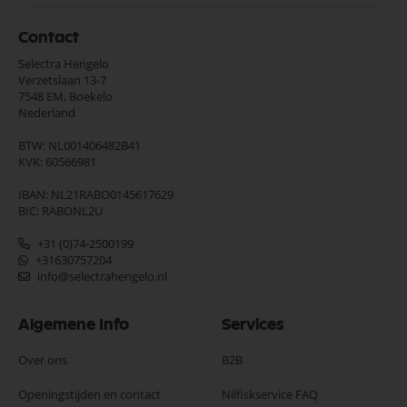
Contact
Selectra Hengelo
Verzetslaan 13-7
7548 EM,
Boekelo
Nederland
BTW: NL001406482B41
KVK: 60566981
IBAN: NL21RABO0145617629
BIC: RABONL2U
+31 (0)74-2500199
+31630757204
info@selectrahengelo.nl
Algemene Info
Services
Over ons
B2B
Openingstijden en contact
Nilfiskservice FAQ