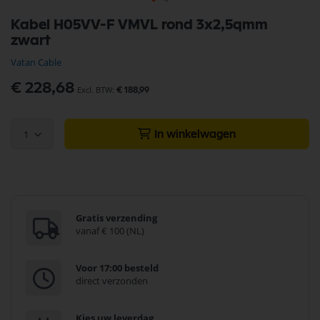
Ga
Kabel H05VV-F VMVL rond 3x2,5qmm
naar
zwart
het
begin
Vatan Cable
van
de
€ 228,68
€ 188,99
afbeeldingen-
gallerij
1
In winkelwagen
Gratis verzending
vanaf € 100 (NL)
Voor 17:00 besteld
direct verzonden
Kies uw leverdag