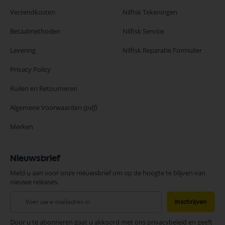
Verzendkosten
Nilfisk Tekeningen
Betaalmethoden
Nilfisk Service
Levering
Nilfisk Reparatie Formulier
Privacy Policy
Ruilen en Retourneren
Algemene Voorwaarden
(pdf)
Merken
Nieuwsbrief
Meld u aan voor onze nieuwsbrief om op de hoogte te blijven van
nieuwe releases.
Abonneer
Inschrijven
u
op
Door u te abonneren gaat u akkoord met ons privacybeleid en geeft
onze