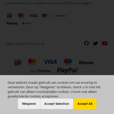
u toestemming om updates van ons bedrijf te ontvangen.
nieuwsbrief
Neem contact met ons op
Deze website maakt gebruik van cookies om uw ervaring te
Nederlands
Copyright © 2024 Selectra Hengelo
verbeteren. Door op "Weigeren" te klikken, stemt u in met het
gebruik van alleen noodzakelijke cookies. U kunt ook alleen
geselecteerde cookies accepteren.
Weigeren
Accept Selection
Accept All