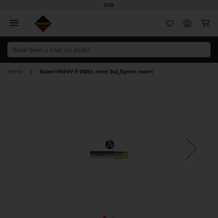
B2B
Wi
Home
Kabel H05VV-F VMVL rond 3x2,5qmm zwart
Ga
naar
het
einde
van
de
afbeeldingen-
gallerij