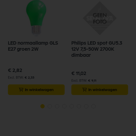
LED normaallamp GLS
Philips LED spot GU5.3
E27 groen 2W
12V 7,5-50W 2700K
dimbaar
€ 2,82
€ 11,02
€ 2,33
€ 9,11
In winkelwagen
In winkelwagen