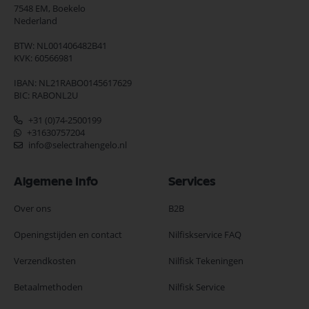
7548 EM,
Boekelo
Nederland
BTW: NL001406482B41
KVK: 60566981
IBAN: NL21RABO0145617629
BIC: RABONL2U
+31 (0)74-2500199
+31630757204
info@selectrahengelo.nl
Algemene Info
Services
Over ons
B2B
Openingstijden en contact
Nilfiskservice FAQ
Verzendkosten
Nilfisk Tekeningen
Betaalmethoden
Nilfisk Service