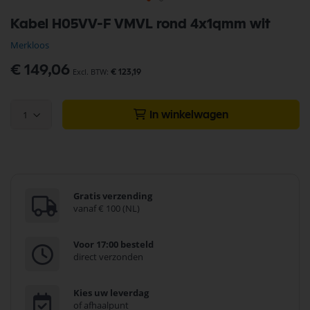
Ga
Kabel H05VV-F VMVL rond 4x1qmm wit
naar
het
Merkloos
begin
van
€ 149,06
€ 123,19
de
afbeeldingen-
gallerij
1
In winkelwagen
Gratis verzending
vanaf € 100 (NL)
Voor 17:00 besteld
direct verzonden
Kies uw leverdag
of afhaalpunt