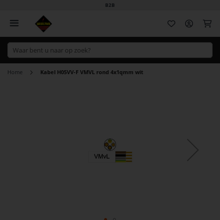
B2B
Wi
Home
Kabel H05VV-F VMVL rond 4x1qmm wit
Ga
naar
het
einde
van
de
afbeeldingen-
gallerij