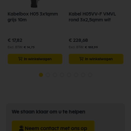
Kabelbox H05 3x1qmm
Kabel H05VV-F VMVL
grijs 10m
rond 3x2,5qmm wit
€ 17,82
€ 228,68
€ 14,73
€ 188,99
In winkelwagen
In winkelwagen
We staan klaar om u te helpen
Neem contact met ons op