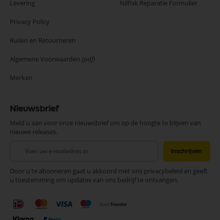
Levering
Nilfisk Reparatie Formulier
Privacy Policy
Ruilen en Retourneren
Algemene Voorwaarden
(pdf)
Merken
Nieuwsbrief
Meld u aan voor onze nieuwsbrief om op de hoogte te blijven van
nieuwe releases.
Abonneer
Inschrijven
u
op
Door u te abonneren gaat u akkoord met ons privacybeleid en geeft
onze
u toestemming om updates van ons bedrijf te ontvangen.
nieuwsbrief