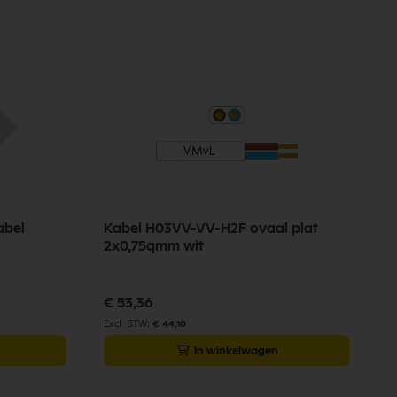
abel
Kabel H03VV-VV-H2F ovaal plat
A
2x0,75qmm wit
d
€ 53,36
€
€ 44,10
In winkelwagen