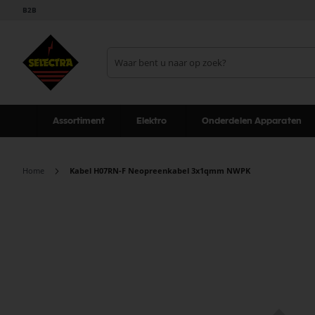
B2B
Assortiment
Elektro
Onderdelen Apparaten
Home
Kabel H07RN-F Neopreenkabel 3x1qmm NWPK
Ga
naar
het
einde
van
de
afbeeldingen-
gallerij