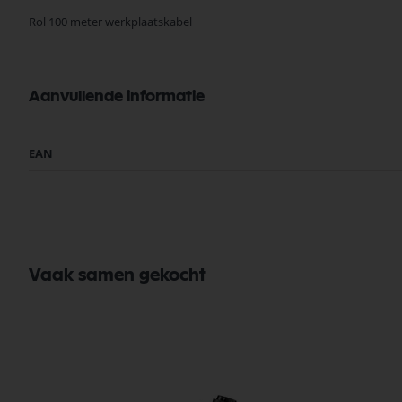
Rol 100 meter werkplaatskabel
Aanvullende informatie
Meer
EAN
informatie
Vaak samen gekocht