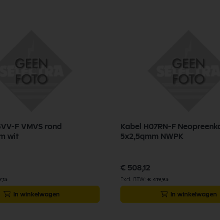
3VV-F VMVS rond
Kabel H07RN-F Neopreenk
m wit
5x2,5qmm NWPK
€ 508,12
,13
€ 419,93
In winkelwagen
In winkelwagen