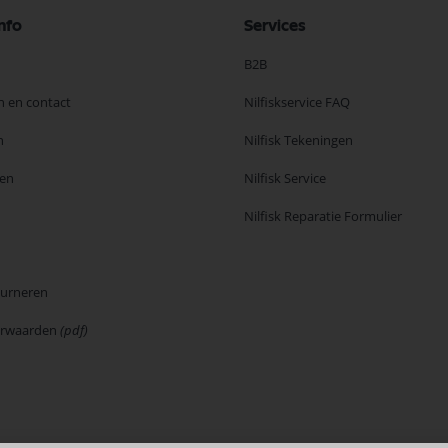
nfo
Services
B2B
n en contact
Nilfiskservice FAQ
n
Nilfisk Tekeningen
en
Nilfisk Service
Nilfisk Reparatie Formulier
ourneren
orwaarden
(pdf)