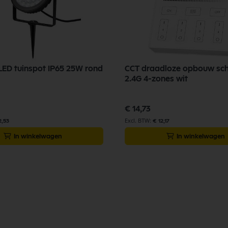
ED tuinspot IP65 25W rond
CCT draadloze opbouw sch
2.4G 4-zones wit
€ 14,73
2,53
€ 12,17
In winkelwagen
In winkelwagen