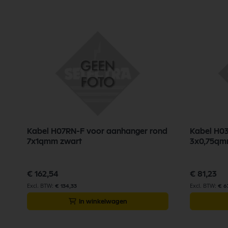
Kabel H07RN-F voor aanhanger rond
Kabel H0
7x1qmm zwart
3x0,75qm
€ 162,54
€ 81,23
€ 134,33
€ 67
In winkelwagen