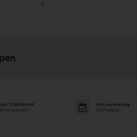
lpen
Voor 17:00 besteld
Kies uw leverdag
direct verzonden
of afhaalpunt