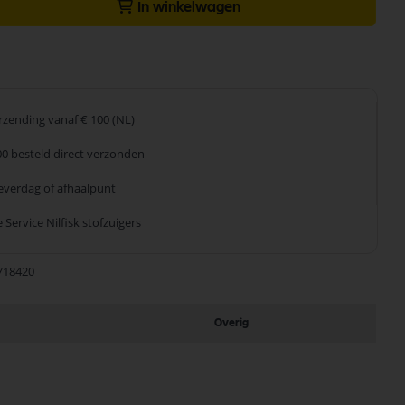
In winkelwagen
erzending
vanaf € 100 (NL)
00 besteld
direct verzonden
leverdag
of afhaalpunt
 Service
Nilfisk stofzuigers
718420
Overig