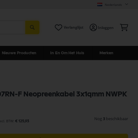
Nederlands
Zoeken
Win
Verlanglijst
Inloggen
Nieuwe Producten
In En Om Het Huis
Merken
07RN-F Neopreenkabel 3x1qmm NWPK
Nog
3
beschikbaar
€ 125,93