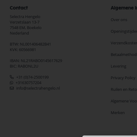
Contact
Algemene I
Selectra Hengelo
Over ons
Verzetslaan 13-7
7548 EM,
Boekelo
Openingstijde
Nederland
Verzendkoste
BTW: NL001406482B41
KVK: 60566981
Betaalmethod
IBAN: NL21RABO0145617629
BIC: RABONL2U
Levering
+31 (0)74-2500199
Privacy Policy
+31630757204
info@selectrahengelo.nl
Ruilen en Ret
Algemene Vo
Merken