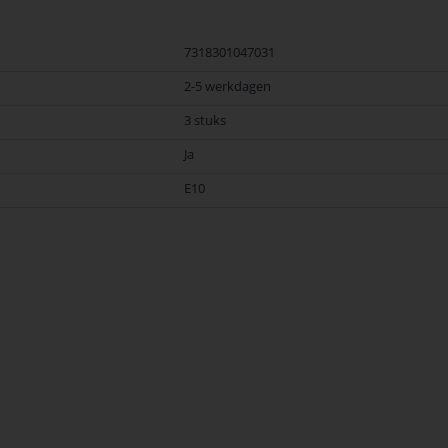
7318301047031
2-5 werkdagen
3 stuks
Ja
E10