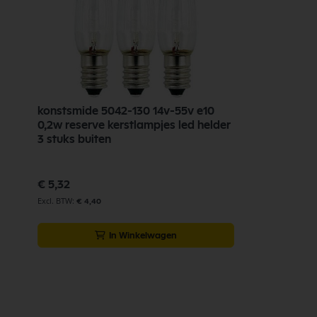
konstsmide 5042-130 14v-55v e10
0,2w reserve kerstlampjes led helder
3 stuks buiten
€ 5,32
€ 4,40
In Winkelwagen