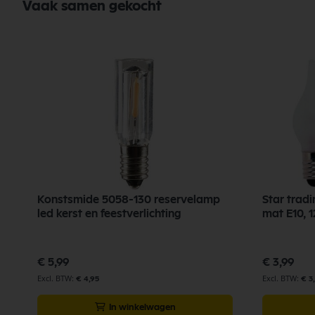
Vaak samen gekocht
Konstsmide 5058-130 reservelamp
Star tradin
led kerst en feestverlichting
mat E10, 
€ 5,99
€ 3,99
€ 4,95
€ 3
In winkelwagen