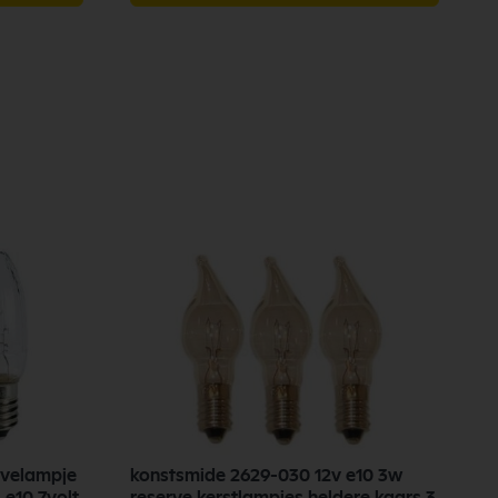
rvelampje
konstsmide 2629-030 12v e10 3w
K
 e10 7volt
reserve kerstlampjes heldere kaars 3
l