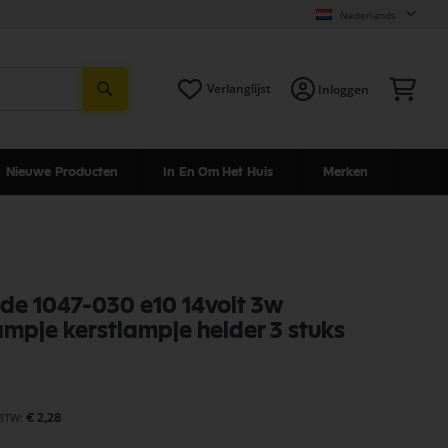
Nederlands
Zoeken
Win
Verlanglijst
Inloggen
Nieuwe Producten
In En Om Het Huis
Merken
de 1047-030 e10 14volt 3w
ampje kerstlampje helder 3 stuks
€ 2,28