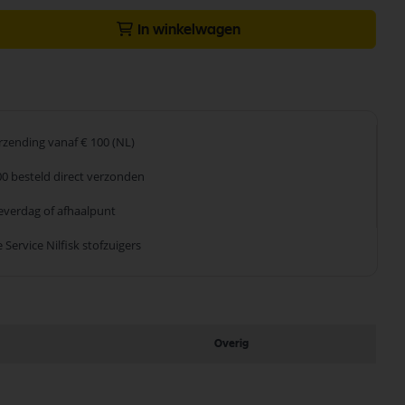
In winkelwagen
erzending
vanaf € 100 (NL)
00 besteld
direct verzonden
leverdag
of afhaalpunt
 Service
Nilfisk stofzuigers
Overig