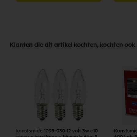
Klanten die dit artikel kochten, kochten ook
konstsmide 1095-030 12 volt 3w e10
Konstsmid
reserve kerstlampje binnen buiten 3
600 leds