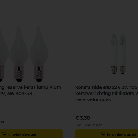
g reserve kerst lamp vlam
konstsmide e10 23v 3w 10
12V, 3W 309-58
kerstverlichting minikaars 2
reservelampjes
€ 3,30
,30
€ 2,73
In winkelwagen
In winkelwagen