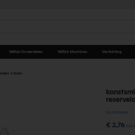
Nilfisk Onderdelen
Nilfisk Machines
Verlichting
elder 3 stuks
konstsmi
reservel
KonstSmide
€ 2,76