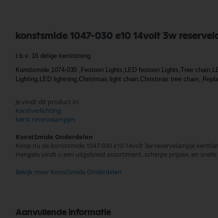
konstsmide 1047-030 e10 14volt 3w reservel
t.b.v. 16 delige kerststreng
Konstsmide,1074-030 ,Festoon Lights,LED festoon Lights,Tree chain,LED-
Lighting,LED lightning,Christmas light chain,Christmas tree chain,,Re
Je vindt dit product in;
Kerstverlichting
kerst reservelampjes
KonstSmide Onderdelen
Koop nu de konstsmide 1047-030 e10 14volt 3w reservelampje kerstla
Hengelo vindt u een uitgebreid assortiment, scherpe prijzen, en snel
Bekijk meer KonstSmide Onderdelen
Aanvullende informatie