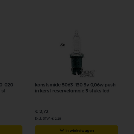
50-020
konstsmide 5063-130 3v 0,06w push
 st
in kerst reservelampje 3 stuks led
€ 2,72
€ 2,25
In winkelwagen