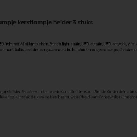
ampje kerstlampje helder 3 stuks
light net,Mini lamp chain,Bunch light chain,LED curtain,LED network,Mini-lig
placement bulbs,christmas replacement bulbs,christmas spare lamps,christmas
mpje helder 3 stuks van het merk KonstSmide. KonstSmide Onderdelen biedt
le levering. Ontdek de kwaliteit en betrouwbaarheid van KonstSmide Onderd