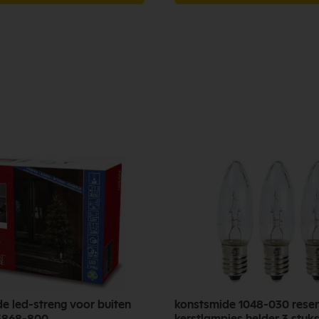
e led-streng voor buiten
konstsmide 1048-030 rese
 3868-800
kerstlampjes helder 3 stuks