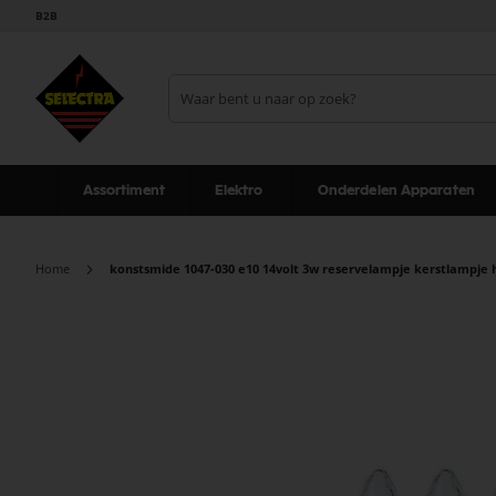
B2B
Assortiment
Elektro
Onderdelen Apparaten
Home
konstsmide 1047-030 e10 14volt 3w reservelampje kerstlampje h
Ga
naar
het
einde
van
de
afbeeldingen-
gallerij