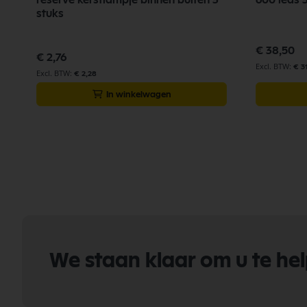
stuks
€ 38,50
€ 2,76
€ 3
€ 2,28
In winkelwagen
We staan klaar om u te he