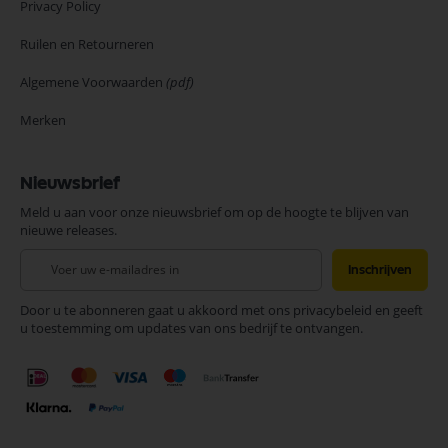
Privacy Policy
Ruilen en Retourneren
Algemene Voorwaarden
(pdf)
Merken
Nieuwsbrief
Meld u aan voor onze nieuwsbrief om op de hoogte te blijven van
nieuwe releases.
Abonneer
Inschrijven
u
op
Door u te abonneren gaat u akkoord met ons privacybeleid en geeft
onze
u toestemming om updates van ons bedrijf te ontvangen.
nieuwsbrief