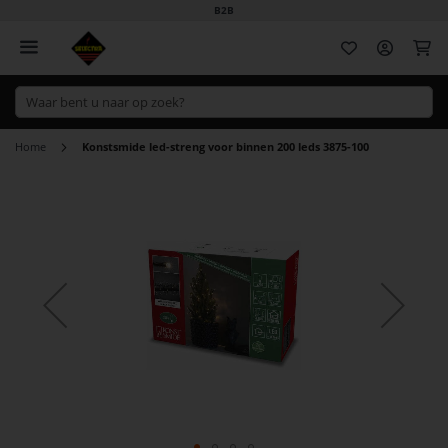
B2B
Wi
Home
Konstsmide led-streng voor binnen 200 leds 3875-100
Ga
naar
het
einde
van
de
afbeeldingen-
gallerij