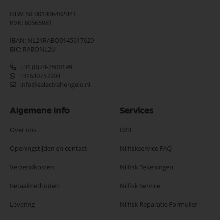
BTW: NL001406482B41
KVK: 60566981
IBAN: NL21RABO0145617629
BIC: RABONL2U
+31 (0)74-2500199
+31630757204
info@selectrahengelo.nl
Algemene Info
Services
Over ons
B2B
Openingstijden en contact
Nilfiskservice FAQ
Verzendkosten
Nilfisk Tekeningen
Betaalmethoden
Nilfisk Service
Levering
Nilfisk Reparatie Formulier