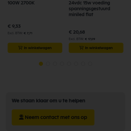
100W 2700K
24vdc 15w voeding
spanningsgestuurd
miniled flat
€ 9,33
€ 20,68
€ 7,71
€ 17,09
In winkelwagen
In winkelwagen
We staan klaar om u te helpen
Neem contact met ons op