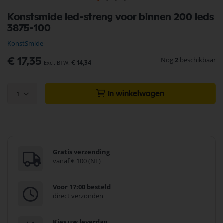
Ga
Konstsmide led-streng voor binnen 200 leds
naar
3875-100
het
begin
KonstSmide
van
de
Nog
2
beschikbaar
€ 17,35
€ 14,34
afbeeldingen-
gallerij
1
In winkelwagen
Gratis verzending
vanaf € 100 (NL)
Voor 17:00 besteld
direct verzonden
Kies uw leverdag