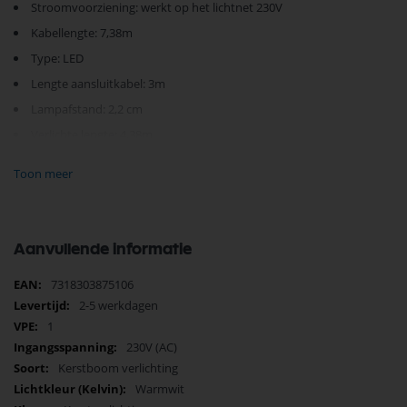
Stroomvoorziening: werkt op het lichtnet 230V
Kabellengte: 7,38m
Type: LED
Lengte aansluitkabel: 3m
Lampafstand: 2,2 cm
Verlichte lengte: 4,38m
Kabelkleur: Zwart
Toon meer
Beschermingsklasse:
IP20
Energielabel:
E (A - G)
Aantal lampen: 200
Aanvullende informatie
Lichtkleur:
Amber
Meer
7318303875106
Type led: Micro
informatie
2-5 werkdagen
1
Je vindt dit product in;
230V (AC)
Verlichting
Kerstboom verlichting
Kerstverlichting
Warmwit
Kerstverlichting Binnen