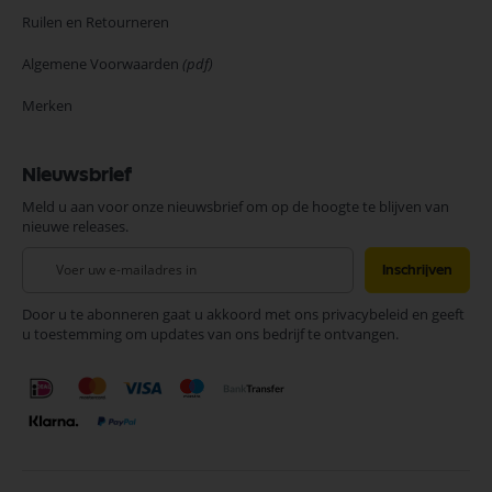
Ruilen en Retourneren
Algemene Voorwaarden
(pdf)
Merken
Nieuwsbrief
Meld u aan voor onze nieuwsbrief om op de hoogte te blijven van
nieuwe releases.
Abonneer
Inschrijven
u
op
Door u te abonneren gaat u akkoord met ons privacybeleid en geeft
onze
u toestemming om updates van ons bedrijf te ontvangen.
nieuwsbrief