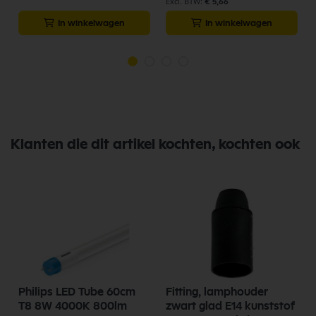
€ 5,66
In winkelwagen
In winkelwagen
Klanten die dit artikel kochten, kochten ook
s
Philips LED Tube 60cm
Fitting, lamphouder
T8 8W 4000K 800lm
zwart glad E14 kunststof