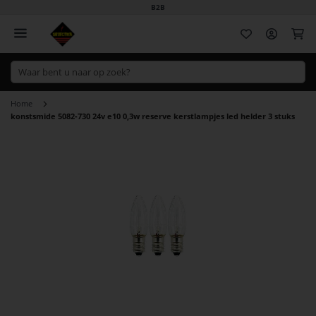
B2B
Wi
Home
konstsmide 5082-730 24v e10 0,3w reserve kerstlampjes led helder 3 stuks
Ga
naar
het
einde
van
de
afbeeldingen-
gallerij