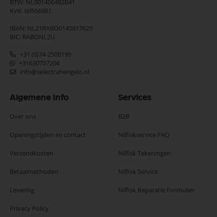
BTW: NL001406482B41
KVK: 60566981
IBAN: NL21RABO0145617629
BIC: RABONL2U
+31 (0)74-2500199
+31630757204
info@selectrahengelo.nl
Algemene Info
Services
Over ons
B2B
Openingstijden en contact
Nilfiskservice FAQ
Verzendkosten
Nilfisk Tekeningen
Betaalmethoden
Nilfisk Service
Levering
Nilfisk Reparatie Formulier
Privacy Policy