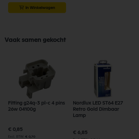
In Winkelwagen
Vaak samen gekocht
Fitting g24q-3 pl-c 4 pins
Nordlux LED ST64 E27
0
26w 04100g
Retro Gold Dimbaar
Lamp
€ 0,85
€ 6,85
€ 0,70